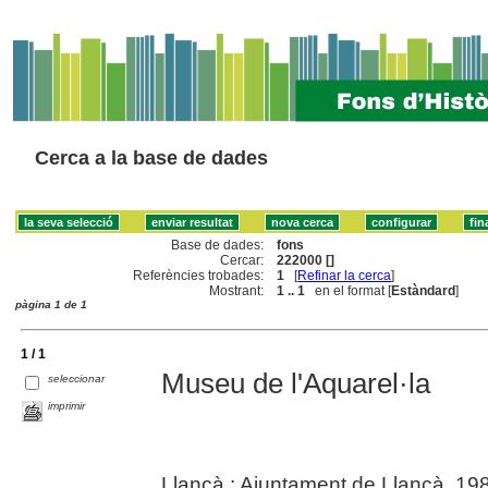
Cerca a la base de dades
Base de dades:
fons
Cercar:
222000 []
Referències trobades:
1
[
Refinar la cerca
]
Mostrant:
1 .. 1
en el format [
Estàndard
]
pàgina 1 de 1
1 / 1
Museu de l'Aquarel·la
seleccionar
imprimir
Llançà : Ajuntament de Llançà, 19