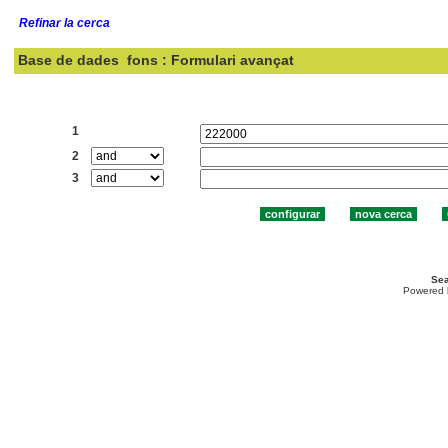
Refinar la cerca
Base de dades
fons : Formulari avançat
Cercar:
1
2
3
Sea
Powered