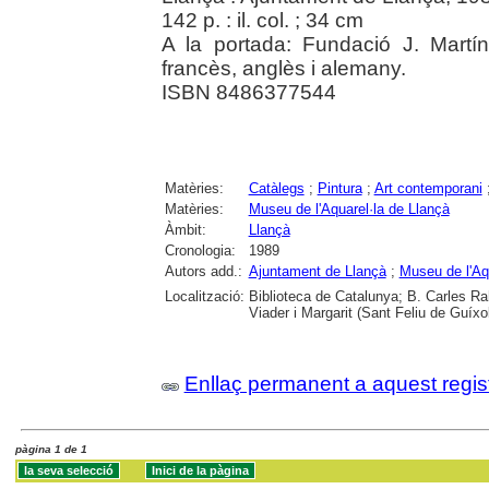
142 p. : il. col. ; 34 cm
A la portada: Fundació J. Martín
francès, anglès i alemany.
ISBN 8486377544
Matèries:
Catàlegs
;
Pintura
;
Art contemporani
Matèries:
Museu de l'Aquarel·la de Llançà
Àmbit:
Llançà
Cronologia:
1989
Autors add.:
Ajuntament de Llançà
;
Museu de l'Aq
Localització:
Biblioteca de Catalunya; B. Carles Ra
Viader i Margarit (Sant Feliu de Guíxo
Enllaç permanent a aquest regis
pàgina 1 de 1