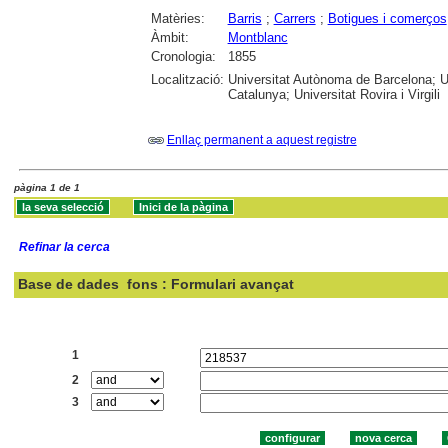
Matèries:
Barris
;
Carrers
;
Botigues i comerços
Àmbit:
Montblanc
Cronologia:
1855
Localització:
Universitat Autònoma de Barcelona; UA
Catalunya; Universitat Rovira i Virgili
Enllaç permanent a aquest registre
pàgina 1 de 1
Refinar la cerca
Base de dades
fons : Formulari avançat
Cercar:
1
2
3