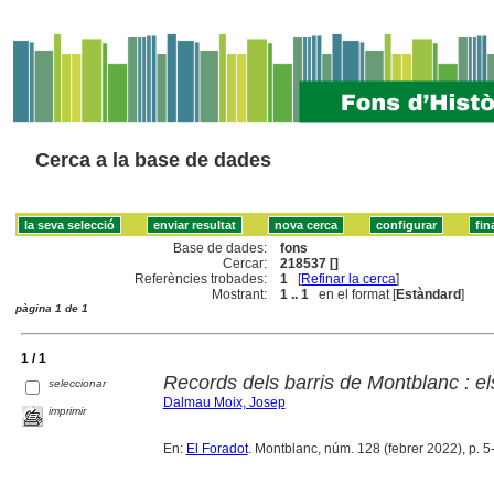
Cerca a la base de dades
Base de dades:
fons
Cercar:
218537 []
Referències trobades:
1
[
Refinar la cerca
]
Mostrant:
1 .. 1
en el format [
Estàndard
]
pàgina 1 de 1
1 / 1
Records dels barris de Montblanc : e
seleccionar
Dalmau Moix, Josep
imprimir
En:
El Foradot
. Montblanc, núm. 128 (febrer 2022), p. 5-7