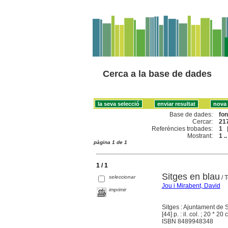
Cerca a la base de dades
Base de dades:
fo
Cercar:
217
Referències trobades:
1
Mostrant:
1 ..
pàgina 1 de 1
1 / 1
Sitges en blau
seleccionar
/ T
Jou i Mirabent, David
imprimir
Sitges : Ajuntament de 
[44] p. : il. col. ; 20 * 20
ISBN 8489948348