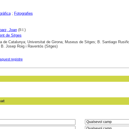
gràfica
;
Fotografies
 Ibarz, Joan
(Il·l.)
nt de Sitges
ca de Catalunya; Universitat de Girona; Museus de Sitges; B. Santiago Rusiño
; B. Josep Roig i Raventós (Sitges)
aquest registre
çat
en el camp: