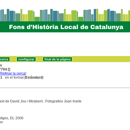
ns
704 []
[
Refinar la cerca
]
 1
en el format [
Estàndard
]
ext de David Jou i Mirabent ; Fotografies Joan Iriarte
Sitges, DL 2006
 cm