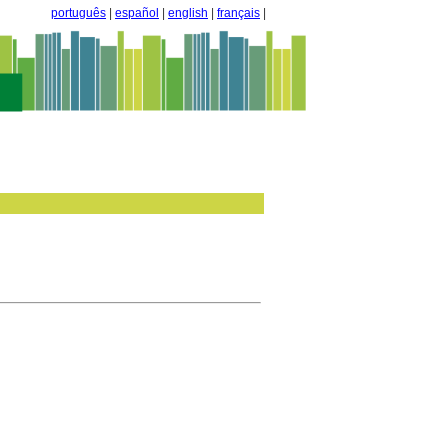
português
|
español
|
english
|
français
|