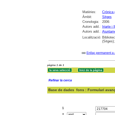
Matèries:
Crònica 
Àmbit:
Sitges
Cronologia:
2006
Autors add.:
Iriarte i
Autors add.:
Ajuntame
Localització:
Bibliote
(Sitges)
Enllaç permanent a 
pàgina 1 de 1
Refinar la cerca
Base de dades
fons : Formulari avan
Cercar:
1
2