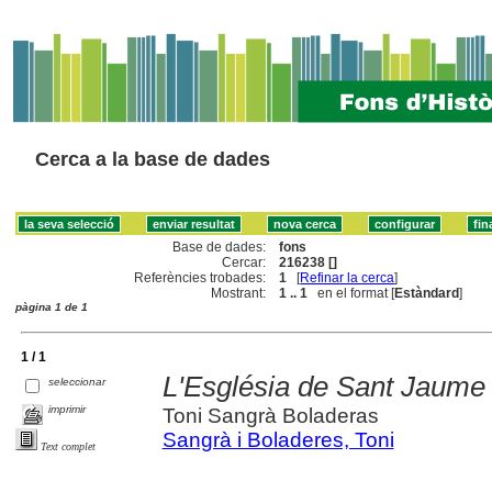
Cerca a la base de dades
Base de dades:
fons
Cercar:
216238 []
Referències trobades:
1
[
Refinar la cerca
]
Mostrant:
1 .. 1
en el format [
Estàndard
]
pàgina 1 de 1
1 / 1
L'Església de Sant Jaume 
seleccionar
imprimir
Toni Sangrà Boladeras
Sangrà i Boladeres, Toni
Text complet