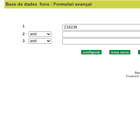
Base de dades
fons : Formulari avançat
Cercar:
1
2
3
Sea
Powered