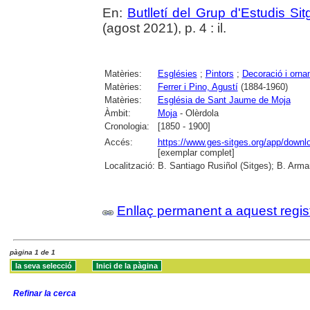
En:
Butlletí del Grup d'Estudis Si
(agost 2021), p. 4 : il.
Matèries:
Esglésies
;
Pintors
;
Decoració i orna
Matèries:
Ferrer i Pino, Agustí
(1884-1960)
Matèries:
Església de Sant Jaume de Moja
Àmbit:
Moja
- Olèrdola
Cronologia:
[1850 - 1900]
Accés:
https://www.ges-sitges.org/app/dow
[exemplar complet]
Localització:
B. Santiago Rusiñol (Sitges); B. Arman
Enllaç permanent a aquest regis
pàgina 1 de 1
Refinar la cerca