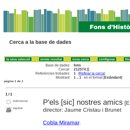
Cerca a la base de dades
Base de dades:
fons
Cercar:
212574 []
Referències trobades:
1
[
Refinar la cerca
]
Mostrant:
1 .. 1
en el format [
Estàndard
]
pàgina 1 de 1
1 / 1
P'els [sic] nostres amics
seleccionar
[E
imprimir
director: Jaume Cristau i Brunet
Cobla Miramar
.