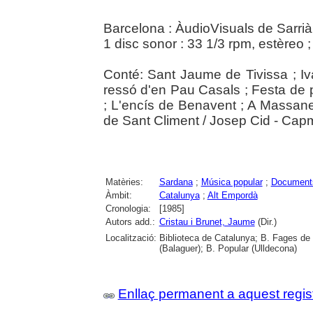
Barcelona : ÀudioVisuals de Sarrià
1 disc sonor : 33 1/3 rpm, estèreo 
Conté: Sant Jaume de Tivissa ; Iva
ressó d'en Pau Casals ; Festa de 
; L'encís de Benavent ; A Massane
de Sant Climent / Josep Cid - Capm
Matèries:
Sardana
;
Música popular
;
Document
Àmbit:
Catalunya
;
Alt Empordà
Cronologia:
[1985]
Autors add.:
Cristau i Brunet, Jaume
(Dir.)
Localització:
Biblioteca de Catalunya; B. Fages de 
(Balaguer); B. Popular (Ulldecona)
Enllaç permanent a aquest regis