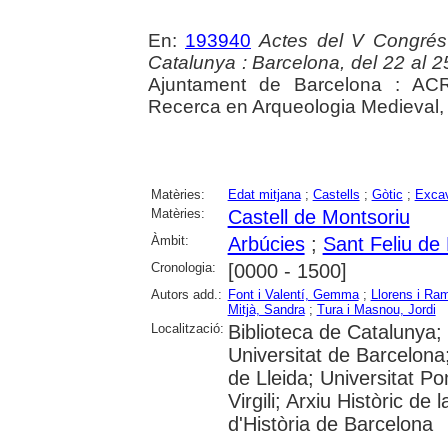
En:
193940
Actes del V Congrés
Catalunya : Barcelona, del 22 al 2
Ajuntament de Barcelona : ACR
Recerca en Arqueologia Medieval,
Matèries:
Edat mitjana
;
Castells
;
Gòtic
;
Excav
Matèries:
Castell de Montsoriu
Àmbit:
Arbúcies
;
Sant Feliu de 
Cronologia:
[0000 - 1500]
Autors add.:
Font i Valentí, Gemma
;
Llorens i Ra
Mitjà, Sandra
;
Tura i Masnou, Jordi
Localització:
Biblioteca de Catalunya;
Universitat de Barcelona;
de Lleida; Universitat P
Virgili; Arxiu Històric d
d'Història de Barcelona