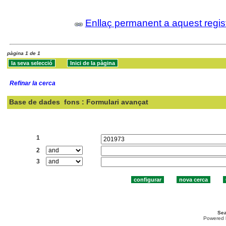
Enllaç permanent a aquest regis
pàgina 1 de 1
Refinar la cerca
Base de dades
fons : Formulari avançat
Cercar:
1
2
3
Sea
Powered