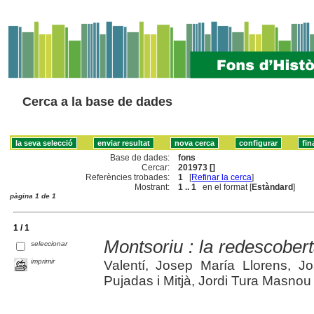
Cerca a la base de dades
Base de dades:
fons
Cercar:
201973 []
Referències trobades:
1
[
Refinar la cerca
]
Mostrant:
1 .. 1
en el format [
Estàndard
]
pàgina 1 de 1
1 / 1
Montsoriu : la redescoberta
seleccionar
imprimir
Valentí, Josep María Llorens, J
Pujadas i Mitjà, Jordi Tura Masnou