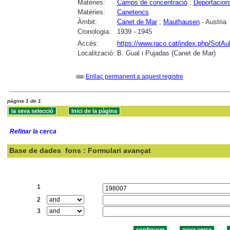
Matèries:
Camps de concentració
;
Deportacions
Matèries:
Canetencs
Àmbit:
Canet de Mar
;
Mauthausen
- Austria
Cronologia:
1939 - 1945
Accés:
https://www.raco.cat/index.php/SotAu
Localització:
B. Gual i Pujadas (Canet de Mar)
Enllaç permanent a aquest registre
pàgina 1 de 1
Refinar la cerca
Base de dades
fons : Formulari avançat
Cercar:
1
2
3