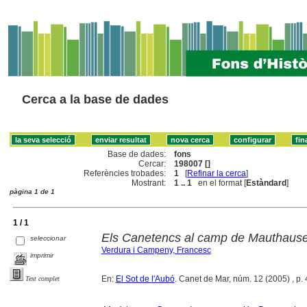
Cerca a la base de dades
Base de dades:
fons
Cercar:
198007 []
Referències trobades:
1
[
Refinar la cerca
]
Mostrant:
1 .. 1
en el format [
Estàndard
]
pàgina 1 de 1
1 / 1
Els Canetencs al camp de Mauthaus
seleccionar
Verdura i Campeny, Francesc
imprimir
En:
El Sot de l'Aubó
. Canet de Mar, núm. 12 (2005) , p. 4
Text complet