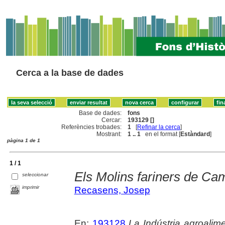
Cerca a la base de dades
Base de dades:
fons
Cercar:
193129 []
Referències trobades:
1
[
Refinar la cerca
]
Mostrant:
1 .. 1
en el format [
Estàndard
]
pàgina 1 de 1
1 / 1
Els Molins fariners de Cam
seleccionar
imprimir
Recasens, Josep
En:
193128
La Indústria agroalime