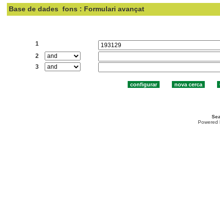
Base de dades
fons : Formulari avançat
Cercar:
1
2
3
Sea
Powered