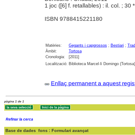
1 joc ([6] f. retallables) : il. col. ; 30
ISBN 9788415221180
Matèries:
Gegants i capgrossos
;
Bestiari
;
Trad
Àmbit:
Tortosa
Cronologia:
[2011]
Localització:
Biblioteca Marcel·lí Domingo (Tortosa)
Enllaç permanent a aquest regis
pàgina 1 de 1
Refinar la cerca
Base de dades
fons : Formulari avançat