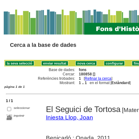
Cerca a la base de dades
Base de dades:
fons
Cercar:
180858 []
Referències trobades:
1
[
Refinar la cerca
]
Mostrant:
1 .. 1
en el format [
Estàndard
]
pàgina 1 de 1
1 / 1
El Seguici de Tortosa
seleccionar
[Materi
imprimir
Iniesta Llop, Joan
Benicarló : Onada, 2011