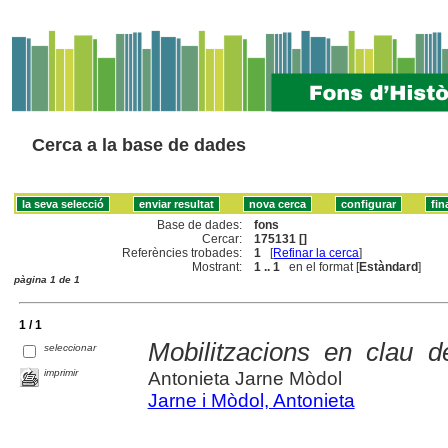
Cerca a la base de dades
Base de dades:
fons
Cercar:
175131 []
Referències trobades:
1
[
Refinar la cerca
]
Mostrant:
1 .. 1
en el format [
Estàndard
]
pàgina 1 de 1
1 / 1
Mobilitzacions en clau d
seleccionar
imprimir
Antonieta Jarne Mòdol
Jarne i Mòdol, Antonieta