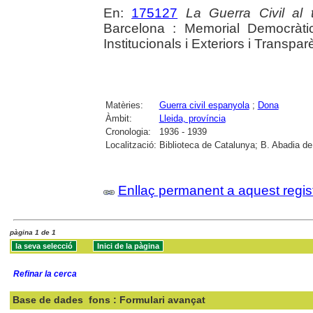
En:
175127
La Guerra Civil al t
Barcelona : Memorial Democràti
Institucionals i Exteriors i Transpa
Matèries:
Guerra civil espanyola
;
Dona
Àmbit:
Lleida, província
Cronologia:
1936 - 1939
Localització:
Biblioteca de Catalunya; B. Abadia de
Enllaç permanent a aquest regis
pàgina 1 de 1
Refinar la cerca
Base de dades
fons : Formulari avançat