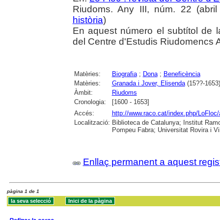
Riudoms. Any III, núm. 22 (abril
història
)
En aquest número el subtítol de la
del Centre d'Estudis Riudomencs 
Matèries:
Biografia
;
Dona
;
Beneficència
Matèries:
Granada i Jover, Elisenda
(15??-1653
Àmbit:
Riudoms
Cronologia:
[1600 - 1653]
Accés:
http://www.raco.cat/index.php/LoFloc/
Localització:
Biblioteca de Catalunya; Institut Ram
Pompeu Fabra; Universitat Rovira i Vir
Enllaç permanent a aquest regis
pàgina 1 de 1