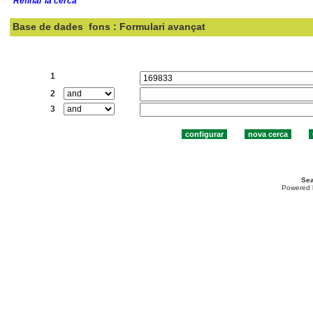
Refinar la cerca
Base de dades
fons : Formulari avançat
Cercar:
1
2
3
Sea
Powered