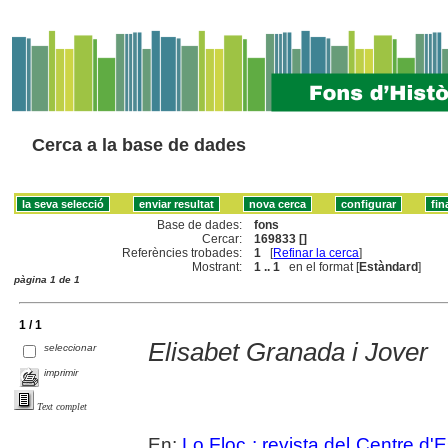
Cerca a la base de dades
Base de dades:
fons
Cercar:
169833 []
Referències trobades:
1
[
Refinar la cerca
]
Mostrant:
1 .. 1
en el format [
Estàndard
]
pàgina 1 de 1
1 / 1
Elisabet Granada i Jover
seleccionar
imprimir
Text complet
En:
Lo Floc : revista del Centre 