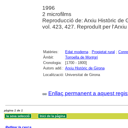
1996
2 microfilms
Reproducció de: Arxiu Històric de G
vol. 423, 427. Reproduït per l'Arxiu
Matèries:
Edat moderna
;
Propietat rural
;
Conre
Àmbit:
Torroella de Montgrí
Cronologia:
[1700 - 1800]
Autors add.:
Arxiu Històric de Girona
Localització:
Universitat de Girona
Enllaç permanent a aquest regis
pàgina 1 de 1
Refinar la cerca