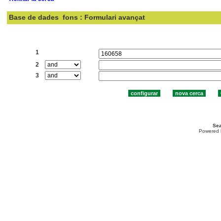
Base de dades
fons : Formulari avançat
Cercar:
1
2
3
Sea
Powered