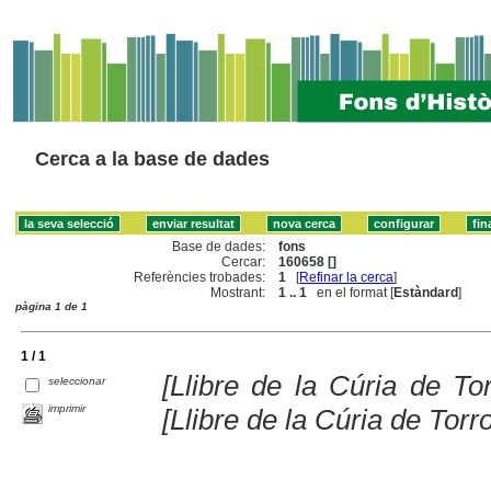
Cerca a la base de dades
Base de dades:
fons
Cercar:
160658 []
Referències trobades:
1
[
Refinar la cerca
]
Mostrant:
1 .. 1
en el format [
Estàndard
]
pàgina 1 de 1
1 / 1
[Llibre de la Cúria de Tor
seleccionar
imprimir
[Llibre de la Cúria de Torr