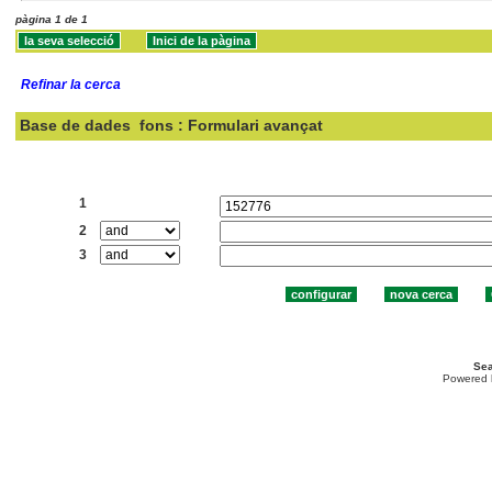
pàgina 1 de 1
Refinar la cerca
Base de dades
fons : Formulari avançat
Cercar:
1
2
3
Sea
Powered