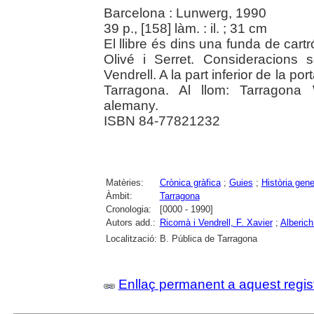
Barcelona : Lunwerg, 1990
39 p., [158] làm. : il. ; 31 cm
El llibre és dins una funda de cartr
Olivé i Serret. Consideracions
Vendrell. A la part inferior de la p
Tarragona. Al llom: Tarragona 
alemany.
ISBN 84-77821232
Matèries:
Crònica gràfica
;
Guies
;
Història gene
Àmbit:
Tarragona
Cronologia:
[0000 - 1990]
Autors add.:
Ricomà i Vendrell, F. Xavier
;
Alberich
Localització:
B. Pública de Tarragona
Enllaç permanent a aquest regis