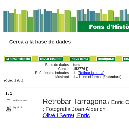
Cerca a la base de dades
Base de dades:
fons
Cercar:
152776 []
Referències trobades:
1
[
Refinar la cerca
]
Mostrant:
1 .. 1
en el format [
Estàndard
]
pàgina 1 de 1
1 / 1
Retrobar Tarragona
seleccionar
/ Enric O
imprimir
; Fotografia Joan Alberich
Olivé i Serret, Enric