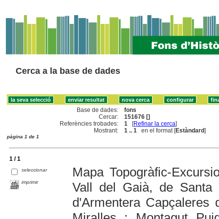
Cerca a la base de dades
Base de dades:
fons
Cercar:
151676 []
Referències trobades:
1
[
Refinar la cerca
]
Mostrant:
1 .. 1
en el format [
Estàndard
]
pàgina 1 de 1
1 / 1
Mapa Topogràfic-Excursio
seleccionar
imprimir
Vall del Gaià, de Santa
d'Armentera Capçaleres d
Miralles : Montagut Pui