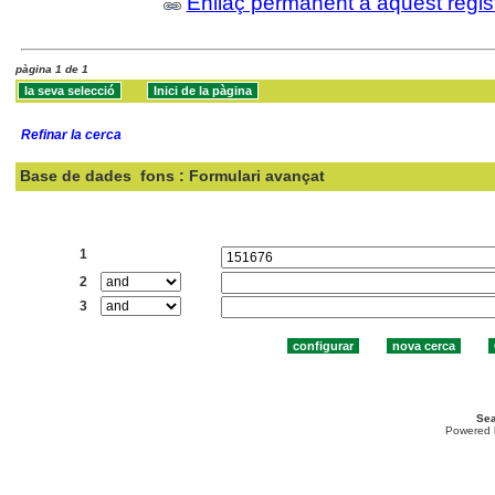
Enllaç permanent a aquest regis
pàgina 1 de 1
Refinar la cerca
Base de dades
fons : Formulari avançat
Cercar:
1
2
3
Sea
Powered