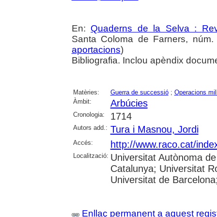
En:
Quaderns de la Selva : Revi
Santa Coloma de Farners, núm. 2
aportacions
)
Bibliografia. Inclou apèndix docume
Matèries:
Guerra de successió
;
Operacions mil
Àmbit:
Arbúcies
Cronologia:
1714
Autors add.:
Tura i Masnou, Jordi
Accés:
http://www.raco.cat/ind
Localització:
Universitat Autònoma de 
Catalunya; Universitat Ro
Universitat de Barcelona
Enllaç permanent a aquest regis