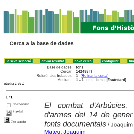
Cerca a la base de dades
Base de dades:
fons
Cercar:
142488 []
Referències trobades:
1
[
Refinar la cerca
]
Mostrant:
1 .. 1
en el format [
Estàndard
]
pàgina 1 de 1
1 / 1
El combat d'Arbúcies.
seleccionar
imprimir
d'armes del 14 de gener
fonts documentals
Text complet
/ Joaquim 
Mateu, Joaquim