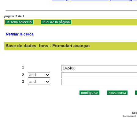
pàgina 1 de 1
Refinar la cerca
Base de dades
fons : Formulari avançat
Cercar:
1
2
3
Sea
Powered