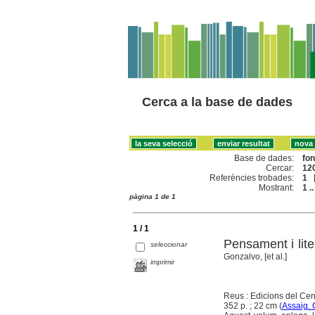
Cerca a la base de dades
Base de dades:
fo
Cercar:
120
Referències trobades:
1
Mostrant:
1 ..
pàgina 1 de 1
1 / 1
Pensament i lit
seleccionar
Gonzalvo, [et al.]
imprimir
Reus : Edicions del Cen
352 p. ; 22 cm (
Assaig. 