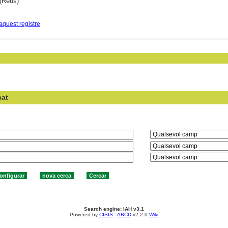
(Reus)
aquest registre
çat
en el camp:
Search engine: IAH v3.1
Powered by
CISIS
-
ABCD
v2.2.0
Wiki