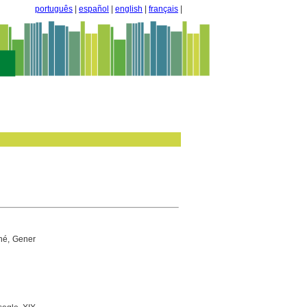
português
|
español
|
english
|
français
|
né, Gener