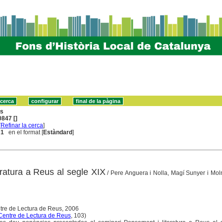
ns
847 []
[
Refinar la cerca
]
 1
en el format [
Estàndard
]
eratura a Reus al segle XIX
/ Pere Anguera i Nolla, Magí Sunyer i Mol
tre de Lectura de Reus, 2006
Centre de Lectura de Reus
, 103)