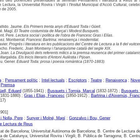
es deu ponències presentades al seminari Pensament i literatura a Reus al 
Lectura, la Universitat Rovira i Virgili i l'Insitut Municipal d'Acció Cultural, celeb
e de 2005.
llido. Jaume.
Els Primers trenta anys d'Eduard Toda i Güell.
é. Magí.
El Teatre costumista de Marçal i Modest Busquets.
ent. Pere.
Lectura social i política de l'obra de Francesc Gras i Elías.
ez. Montserrat.
Francesc Bartrina: renaixença i modernitat.
avier.
Progrés i literatura en les publicacions del Centre de Lectura a la fi del vuitce
cho. Frederic.
Joan Montseny i l'anarquisme català del segle XIX.
. Joan.
La Divulgació dels referents mítics a la premsa reusenca del primer catalan
Margalida.
Els Inicis literaris d'Antoni Aulèstia i Pijoan.
u. Gener.
Eduard Toda: prosa i poesia romàntica (1870-1883).
a
;
Pensament polític
;
Intel·lectuals
;
Escriptors
;
Teatre
;
Renaixença
;
Novel
;
Premsa
üell, Eduard
(1855-1941) ;
Busquets i Torroja, Marçal
(1832-1872) ;
Busquets i
1831-1880) ;
Gras i Elias, Francesc
(1850-1912) ;
Bartrina i d'Aixemús, Fran
17)
1901]
i Nolla, Pere
;
Sunyer i Molné, Magí
;
Gonzalvo i Bou, Gener
e Lectura de Reus
tat de Barcelona; Universitat Autònoma de Barcelona; B. Centre de Lectura d
ca de Catalunya; Universitat Rovira i Virgili; B. Pública de Tarragona; B. Centr