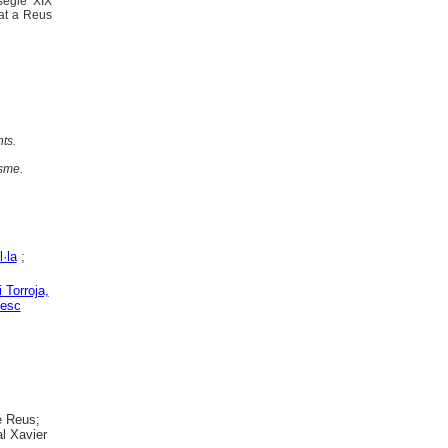
segle XIX
rat a Reus
nts.
isme.
·la
;
 Torroja,
cesc
e Reus;
al Xavier