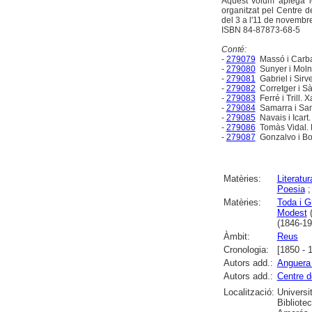
Aquest volum aplega l
organitzat pel Centre de 
del 3 a l'11 de novembr
ISBN 84-87873-68-5
Conté:
-
279079
Massó i Carba
-
279080
Sunyer i Moln
-
279081
Gabriel i Sirv
-
279082
Corretger i Sà
-
279083
Ferré i Trill. X
-
279084
Samarra i San
-
279085
Navais i Icart
-
279086
Tomàs Vidal. 
-
279087
Gonzalvo i Bo
Matèries:
Literatur
Poesia
Matèries:
Toda i G
Modest
(
(1846-19
Àmbit:
Reus
Cronologia:
[1850 - 
Autors add.:
Anguera 
Autors add.:
Centre d
Localització:
Universi
Bibliote