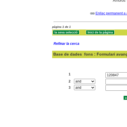
Amorós 
Enllaç permanent a 
pàgina 1 de 1
Refinar la cerca
Base de dades
fons : Formulari avan
Cercar:
1
2
3