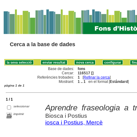
Cerca a la base de dades
Base de dades:
fons
Cercar:
116517 []
Referències trobades:
1
[
Refinar la cerca
]
Mostrant:
1 .. 1
en el format [
Estàndard
]
pàgina 1 de 1
1 / 1
Aprendre fraseologia a tr
seleccionar
imprimir
Biosca i Postius
iosca i Postius, Mercè