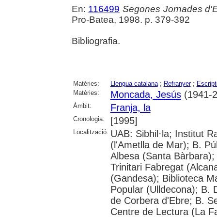
En:
116499
Segones Jornades d'Es
Pro-Batea, 1998. p. 379-392
Bibliografia.
Matèries:
Llengua catalana
;
Refranyer
;
Escript
Matèries:
Moncada, Jesús
(1941-2
Àmbit:
Franja, la
Cronologia:
[1995]
Localització:
UAB: Sibhil·la; Institut 
(l'Ametlla de Mar); B. P
Albesa (Santa Bàrbara); 
Trinitari Fabregat (Alca
(Gandesa); Biblioteca Ma
Popular (Ulldecona); B. D
de Corbera d'Ebre; B. Se
Centre de Lectura (La Fa