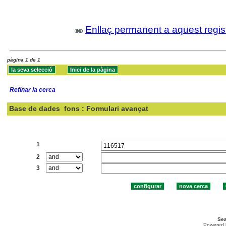
Enllaç permanent a aquest regis
pàgina 1 de 1
Refinar la cerca
Base de dades
fons : Formulari avançat
Cercar:
1
2
3
Sea
Powered