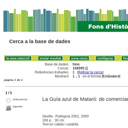
Cerca a la base de dades
Base de dades:
fons
Cercar:
108995 []
Referències trobades:
1
[
Refinar la cerca
]
Mostrant:
1 .. 1
en el format [
Estàndard
]
pàgina 1 de 1
1 / 1
La Guía azul de Mataró: de comerciant
seleccionar
imprimir
Sevilla : Publiguía 2001, 2000
166 p. ; 30 cm
Text en català i castellà.