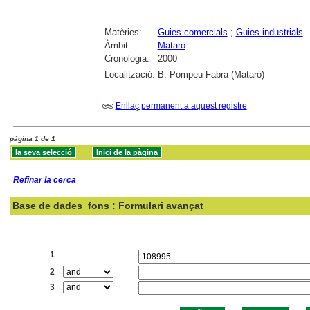
Matèries:
Guies comercials
;
Guies industrials
Àmbit:
Mataró
Cronologia:
2000
Localització:
B. Pompeu Fabra (Mataró)
Enllaç permanent a aquest registre
pàgina 1 de 1
Refinar la cerca
Base de dades
fons : Formulari avançat
Cercar:
1
2
3