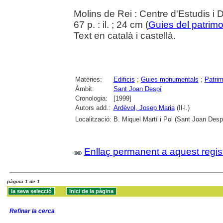
Molins de Rei : Centre d'Estudis i 
67 p. : il. ; 24 cm (
Guies del patrimoni
Text en català i castellà.
Matèries:
Edificis
;
Guies monumentals
;
Patrimo
Àmbit:
Sant Joan Despí
Cronologia:
[1999]
Autors add.:
Ardèvol, Josep Maria
(Il·l.)
Localització:
B. Miquel Martí i Pol (Sant Joan Desp
Enllaç permanent a aquest regis
pàgina 1 de 1
Refinar la cerca