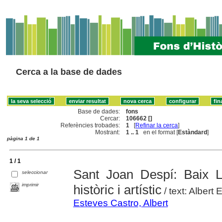
Cerca a la base de dades
Base de dades:
fons
Cercar:
106662 []
Referències trobades:
1
[
Refinar la cerca
]
Mostrant:
1 .. 1
en el format [
Estàndard
]
pàgina 1 de 1
1 / 1
Sant Joan Despí: Baix Ll
seleccionar
imprimir
històric i artístic
/ text: Albert
Esteves Castro, Albert