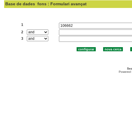
Base de dades
fons : Formulari avançat
Cercar:
1
2
3
Sea
Powered