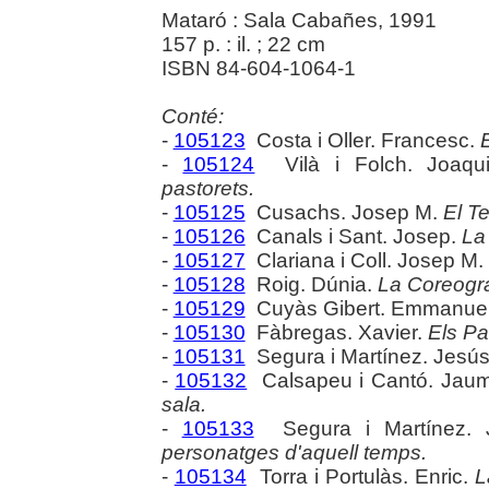
Mataró : Sala Cabañes, 1991
157 p. : il. ; 22 cm
ISBN 84-604-1064-1
Conté:
-
105123
Costa i Oller. Francesc.
E
-
105124
Vilà i Folch. Joaq
pastorets.
-
105125
Cusachs. Josep M.
El Te
-
105126
Canals i Sant. Josep.
La
-
105127
Clariana i Coll. Josep M.
-
105128
Roig. Dúnia.
La Coreogra
-
105129
Cuyàs Gibert. Emmanue
-
105130
Fàbregas. Xavier.
Els Pa
-
105131
Segura i Martínez. Jesú
-
105132
Calsapeu i Cantó. Jau
sala.
-
105133
Segura i Martínez. 
personatges d'aquell temps.
-
105134
Torra i Portulàs. Enric.
L