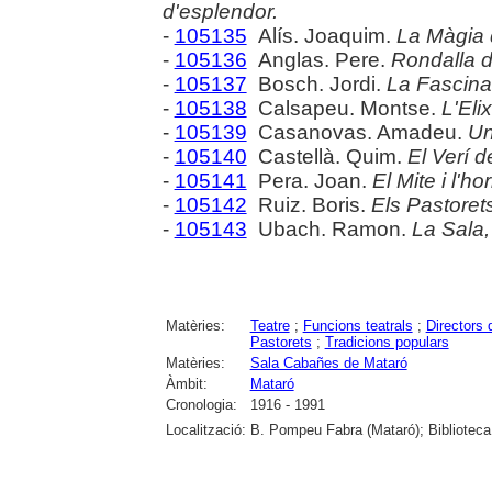
d'esplendor.
-
105135
Alís. Joaquim.
La Màgia 
-
105136
Anglas. Pere.
Rondalla d
-
105137
Bosch. Jordi.
La Fascinac
-
105138
Calsapeu. Montse.
L'Eli
-
105139
Casanovas. Amadeu.
Un
-
105140
Castellà. Quim.
El Verí de
-
105141
Pera. Joan.
El Mite i l'hor
-
105142
Ruiz. Boris.
Els Pastorets
-
105143
Ubach. Ramon.
La Sala,
Matèries:
Teatre
;
Funcions teatrals
;
Directors 
Pastorets
;
Tradicions populars
Matèries:
Sala Cabañes de Mataró
Àmbit:
Mataró
Cronologia:
1916 - 1991
Localització:
B. Pompeu Fabra (Mataró); Biblioteca 