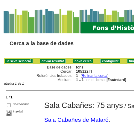
Cerca a la base de dades
Base de dades:
fons
Cercar:
105122 []
Referències trobades:
1
[
Refinar la cerca
]
Mostrant:
1 .. 1
en el format [
Estàndard
]
pàgina 1 de 1
1 / 1
Sala Cabañes: 75 anys
seleccionar
/ S
imprimir
Sala Cabañes de Mataró
.