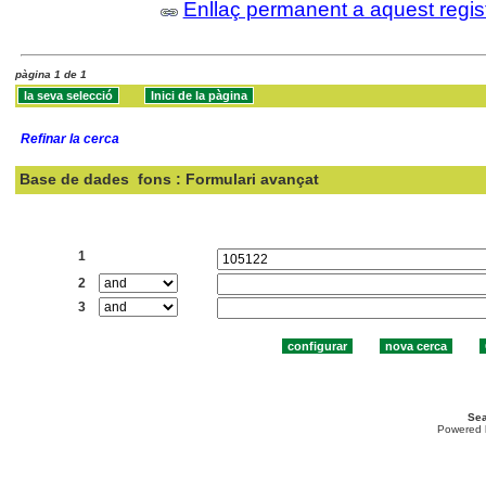
Enllaç permanent a aquest regis
pàgina 1 de 1
Refinar la cerca
Base de dades
fons : Formulari avançat
Cercar:
1
2
3
Sea
Powered