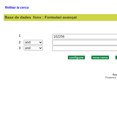
Refinar la cerca
Base de dades
fons : Formulari avançat
Cercar:
1
2
3
Sea
Powered