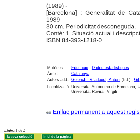
(1989) -
[Barcelona] : Generalitat de Ca
1989-
30 cm. Periodicitat desconeguda.
Conté: 1. Situació actual i descrip
ISBN 84-393-1218-0
Matèries:
Educació
;
Dades estadístiques
Àmbit:
Catalunya
Autors add.:
Gelonch i Viladegut, Antoni
(Ed.) ;
Gil
Localització:
Universitat Autònoma de Barcelona; U
Universitat Rovira i Virgili
Enllaç permanent a aquest regis
pàgina 1 de 1