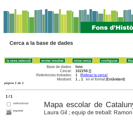
Cerca a la base de dades
Base de dades:
fons
Cercar:
102256 []
Referències trobades:
1
[
Refinar la cerca
]
Mostrant:
1 .. 1
en el format [
Estàndard
]
pàgina 1 de 1
1 / 1
Mapa escolar de Catalun
seleccionar
imprimir
Laura Gil ; equip de treball: Ramon F