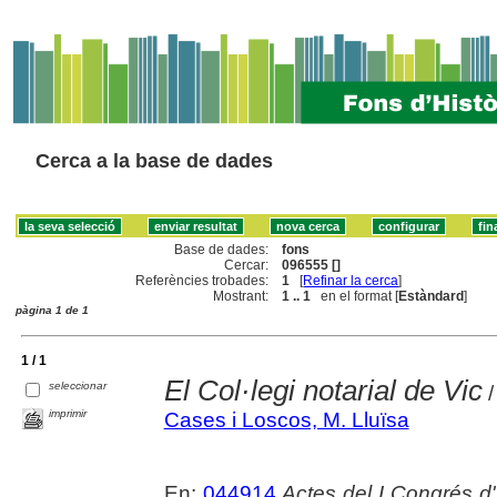
Cerca a la base de dades
Base de dades:
fons
Cercar:
096555 []
Referències trobades:
1
[
Refinar la cerca
]
Mostrant:
1 .. 1
en el format [
Estàndard
]
pàgina 1 de 1
1 / 1
El Col·legi notarial de Vic
seleccionar
/
imprimir
Cases i Loscos, M. Lluïsa
En:
044914
Actes del I Congrés d'