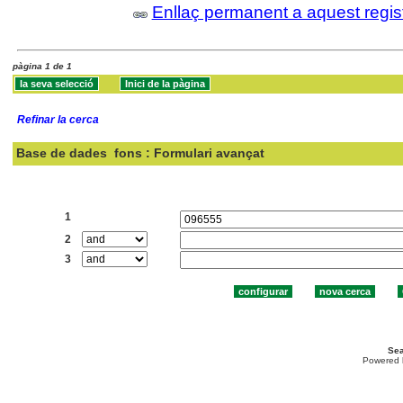
Enllaç permanent a aquest regis
pàgina 1 de 1
Refinar la cerca
Base de dades
fons : Formulari avançat
Cercar:
1
2
3
Sea
Powered