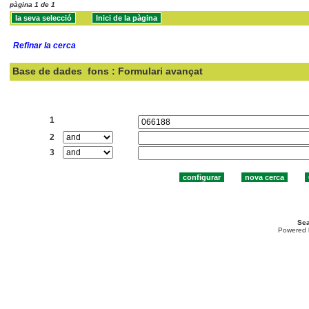
pàgina 1 de 1
Refinar la cerca
Base de dades
fons : Formulari avançat
Cercar:
1
2
3
Sea
Powered