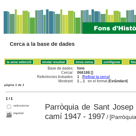
Cerca a la base de dades
Base de dades:
fons
Cercar:
066188 []
Referències trobades:
1
[
Refinar la cerca
]
Mostrant:
1 .. 1
en el format [
Estàndard
]
pàgina 1 de 1
1 / 1
Parròquia de Sant Josep 
seleccionar
imprimir
camí 1947 - 1997
/ [Parròqui