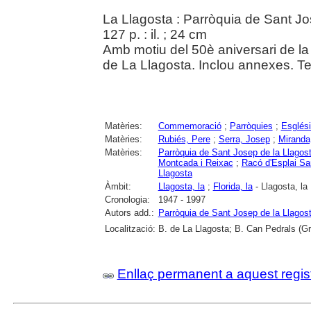
La Llagosta : Parròquia de Sant J
127 p. : il. ; 24 cm
Amb motiu del 50è aniversari de la
de La Llagosta. Inclou annexes. Tex
Matèries:
Commemoració
;
Parròquies
;
Esglési
Matèries:
Rubiés, Pere
;
Serra, Josep
;
Miranda
Matèries:
Parròquia de Sant Josep de la Llagos
Montcada i Reixac
;
Racó d'Esplai Sa
Llagosta
Àmbit:
Llagosta, la
;
Florida, la
- Llagosta, la
Cronologia:
1947 - 1997
Autors add.:
Parròquia de Sant Josep de la Llagos
Localització:
B. de La Llagosta; B. Can Pedrals (Gr
Enllaç permanent a aquest regis