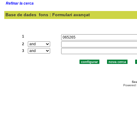
Refinar la cerca
Base de dades
fons : Formulari avançat
Cercar:
1
2
3
Sea
Powered