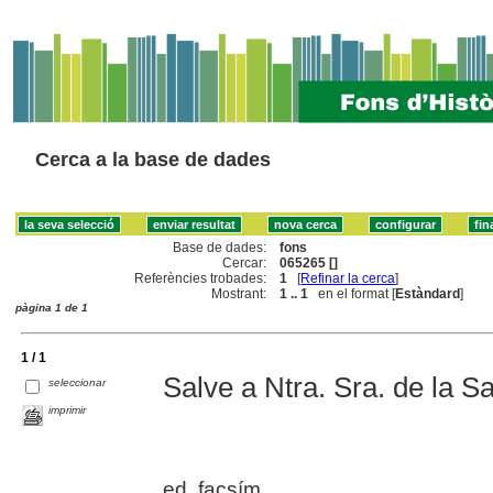
Cerca a la base de dades
Base de dades:
fons
Cercar:
065265 []
Referències trobades:
1
[
Refinar la cerca
]
Mostrant:
1 .. 1
en el format [
Estàndard
]
pàgina 1 de 1
1 / 1
Salve a Ntra. Sra. de la S
seleccionar
imprimir
ed. facsím.