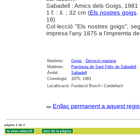
Sabadell : Amics dels Goigs, 1981
1 f. : il. ; 32 cm (
Els nostres goigs
.
19)
Col·lecció "Els nostres goigs", se
impresa l'any 1875 a l'impremta de
Matèries:
Goigs
;
Devoció mariana
Matèries:
Parròquia de Sant Fèlix de Sabadell
;
Àmbit:
Sabadell
Cronologia:
1875; 1981
Localització:
Fundació Bosch i Cardellach
Enllaç permanent a aquest regis
pàgina 1 de 1