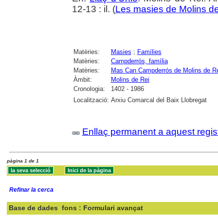
12-13 : il. (
Les masies de Molins de
Matèries:
Masies
;
Famílies
Matèries:
Campderrós, família
Matèries:
Mas Can Campderrós de Molins de R
Àmbit:
Molins de Rei
Cronologia:
1402 - 1986
Localització:
Arxiu Comarcal del Baix Llobregat
Enllaç permanent a aquest regis
pàgina 1 de 1
Refinar la cerca
Base de dades
fons : Formulari avançat