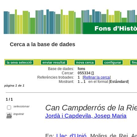
Cerca a la base de dades
Base de dades:
fons
Cercar:
055334 []
Referències trobades:
1
[
Refinar la cerca
]
Mostrant:
1 .. 1
en el format [
Estàndard
]
pàgina 1 de 1
1 / 1
Can Campderrós de la Ri
seleccionar
imprimir
Jordà i Capdevila, Josep Maria
En:
Llaç d'Unió
. Molins de Rei. A