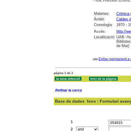
- Vila, Francesc (Coord.
Matèries:
Crònica 
Àmbit:
Caldes d
Cronologia:
1870 - 1
Accés:
http://w
Localització:
UAB: Hum
Bibliote
de Mar)
Enllaç permanent a 
pàgina 1 de 1
Refinar la cerca
Base de dades
fons : Formulari avan
Cercar:
1
2