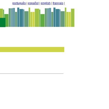
português
|
español
|
english
|
français
|