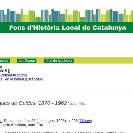
ns
815 []
[
Refinar la cerca
]
 1
en el format [
Estàndard
]
igues de Caldes: 1870 - 1962
/ Jordi Petit
al
. Barcelona, núm. 58 (juliol-agost 1995), p. 906 (
Llibres
)
evista d'Història, núm. 194.