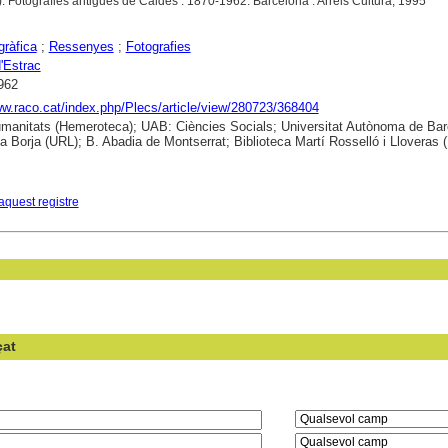
). Fotografies antigues de Caldes : 1870-1962. Barcelona : Arrels Cultura, 1995
gràfica
;
Ressenyes
;
Fotografies
'Estrac
962
ww.raco.cat/index.php/Plecs/article/view/280723/368404
anitats (Hemeroteca); UAB: Ciències Socials; Universitat Autònoma de Bar
ca Borja (URL); B. Abadia de Montserrat; Biblioteca Martí Rosselló i Lloveras 
aquest registre
çat
en el camp: