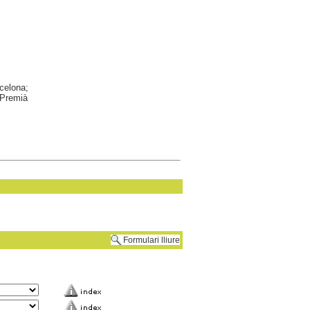
celona;
(Premià
Formulari lliure