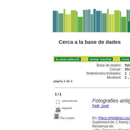
Cerca a la base de dades
Base de dades:
fo
Cercar:
054
Referències trobades:
1
Mostrant:
1 ..
pàgina 1 de 1
1 / 1
Fotografies ant
seleccionar
Petit, Jordi
imprimir
En:
Plecs d'Història Loc
Text complet
Suplement de: L'Avenç r
Ressenya de: