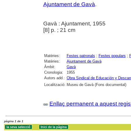
Ajuntament de Gavà
.
Gavà : Ajuntament, 1955
[8] p. ; 21 cm
Matèries:
Festes patronals
;
Festes populars
;
F
Matèries:
Ajuntament de Gavà
Àmbit:
Gavà
Cronologia:
1955
Autors add.:
Obra Sindical de Educación y Desca
Localització:
Museu de Gavà (Fons documental)
Enllaç permanent a aquest regis
pàgina 1 de 1