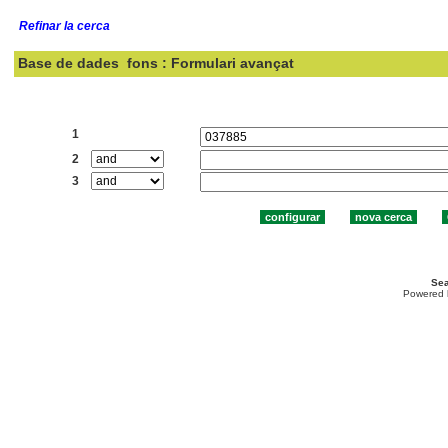
Refinar la cerca
Base de dades
fons : Formulari avançat
Cercar:
1
2
3
Sea
Powered