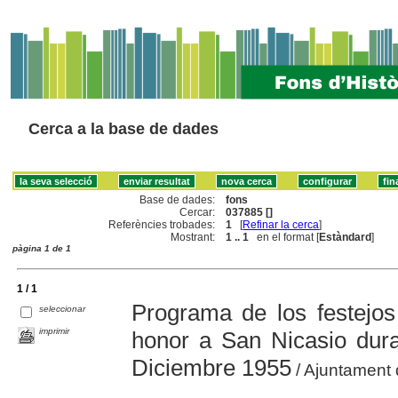
Cerca a la base de dades
Base de dades:
fons
Cercar:
037885 []
Referències trobades:
1
[
Refinar la cerca
]
Mostrant:
1 .. 1
en el format [
Estàndard
]
pàgina 1 de 1
1 / 1
Programa de los festejo
seleccionar
imprimir
honor a San Nicasio dura
Diciembre 1955
/ Ajuntament