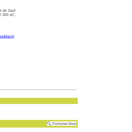
pi de Sant
el 300 aC,
 població
Formulari lliure