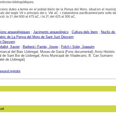
erències bibliogràfiques.
cions dutes a terme en el poblat ibèric de la Penya del Moro, situat en el munici
als del segle VII o principis del s. VIè aC. i s'abandona pacíficament pels volts d
ó: la 1ª, del 600 al 475 aC, i la 2ª, del 425 al 300 aC.
ions arqueològiques
;
Jaciments arqueològics
;
Cultura dels ibers
;
Nuclis de
bèric de La Penya del Moro de Sant Just Desvern
st Desvern
Mallol, Xavier
;
Barberà i Farràs, Josep
;
Folch i Soler, Joaquim
marcal del Baix Llobregat; Museu de Gavà (Fons documental); Arxiu Històric
l de Sant Boi de Llobregat; Arxiu Municipal de Viladecans; B. Can Sumarro
alet de Llobregat)
aquest registre
çat