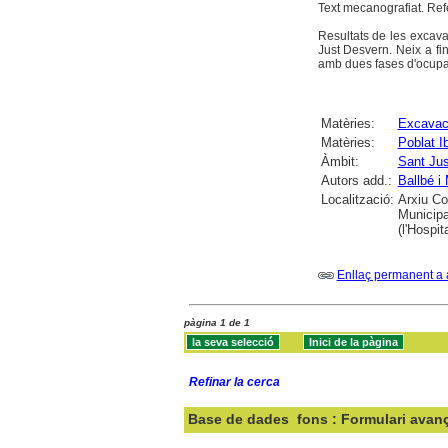
Text mecanografiat. Ref
Resultats de les excava
Just Desvern. Neix a fin
amb dues fases d'ocupaci
Matèries:
Excavac
Matèries:
Poblat I
Àmbit:
Sant Ju
Autors add.:
Ballbé i 
Localització:
Arxiu Co
Municipa
(l'Hospit
Enllaç permanent a 
pàgina 1 de 1
Refinar la cerca
Base de dades
fons : Formulari avan