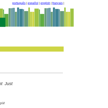
português
|
español
|
english
|
français
|
t Just
gràf