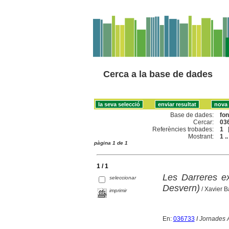
Cerca a la base de dades
Base de dades:
fo
Cercar:
036
Referències trobades:
1
Mostrant:
1 ..
pàgina 1 de 1
1 / 1
Les Darreres ex
seleccionar
Desvern)
/ Xavier Ba
imprimir
En:
036733
I Jornades 