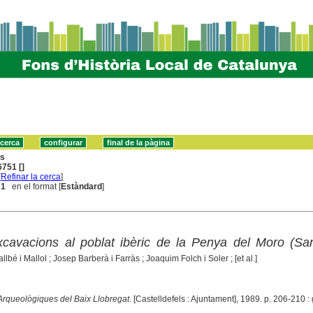
ns
751 []
[
Refinar la cerca
]
 1
en el format [
Estàndard
]
cavacions al poblat ibèric de la Penya del Moro (San
llbé i Mallol ; Josep Barberà i Farràs ; Joaquim Folch i Soler ; [et al.]
Arqueològiques del Baix Llobregat
. [Castelldefels : Ajuntament], 1989. p. 206-210 : 