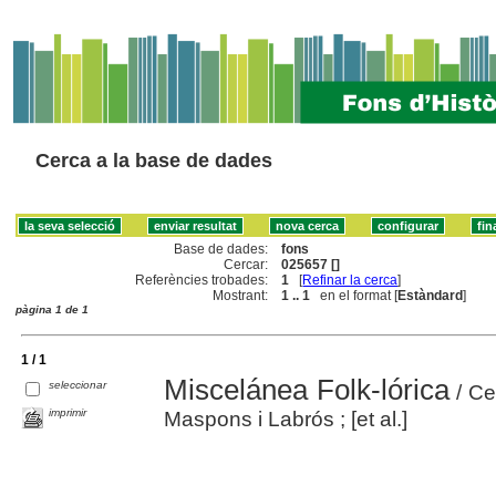
Cerca a la base de dades
Base de dades:
fons
Cercar:
025657 []
Referències trobades:
1
[
Refinar la cerca
]
Mostrant:
1 .. 1
en el format [
Estàndard
]
pàgina 1 de 1
1 / 1
Miscelánea Folk-lórica
seleccionar
/ Cel
imprimir
Maspons i Labrós ; [et al.]