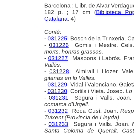
Barcelona : Llibr. de Alvar Verdagu
182 p. ; 17 cm (
Biblioteca Po
Catalana
, 4)
Conté:
-
031225
Bosch de la Trinxeria. Ca
-
031226
Gomis i Mestre. Cels
morts, honras grassas.
-
031227
Maspons i Labrós. Fra
Vallés.
-
031228
Almirall i Llozer. Vale
gitanas en lo Vallès.
-
031229
Vidal i Valenciano. Gaiet
-
031230
Cortils i Vieta. Josep.
Lo 
-
031231
Segura i Valls. Joan
comarca d'Urgell.
-
031232
Roca Cusí. Joan.
Respo
Tuixent (Provincia de Lleyda).
-
031233
Segura i Valls. Joan.
Santa Coloma de Queralt, Cast