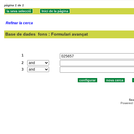
pàgina 1 de 1
Refinar la cerca
Base de dades
fons : Formulari avançat
Cercar:
1
2
3
Sea
Powered