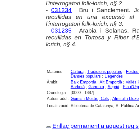
l'interrogatori folk-lorich, n§ 2.
-
031234
Bru i Sanclement. J
recullidas en una excursió al 
l'interrogatori folk-lorich, n§ 3.
-
031235
Arabia i Solanas. 
recullidas en Tortosa y Riber d'E
lorich, n§ 4.
Matèries:
Cultura
;
Tradicions populars
;
Festes
Danses populars
;
Llegendes
Àmbit:
Baix Empordà
;
Alt Empordà
;
Vallès 
Barberà
;
Garrotxa
;
Segrià
;
Pla d'Urg
Cronologia:
[0000 - 1887]
Autors add.:
Gomis i Mestre, Cels
;
Almirall i Lloze
Localització:
Biblioteca de Catalunya; B. Pública A
Enllaç permanent a aquest regis