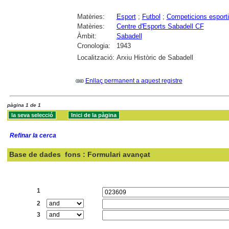
Matèries:
Esport
;
Futbol
;
Competicions esport
Matèries:
Centre d'Esports Sabadell CF
Àmbit:
Sabadell
Cronologia:
1943
Localització:
Arxiu Històric de Sabadell
Enllaç permanent a aquest registre
pàgina 1 de 1
Refinar la cerca
Base de dades
fons : Formulari avançat
Cercar:
1
2
3