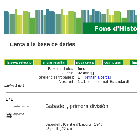
Cerca a la base de dades
Base de dades:
fons
Cercar:
023609 []
Referències trobades:
1
[
Refinar la cerca
]
Mostrant:
1 .. 1
en el format [
Estàndard
]
pàgina 1 de 1
1 / 1
Sabadell, primera división
seleccionar
imprimir
Sabadell : [Centre d'Esports], 1943
18 p. : il. ; 22 cm