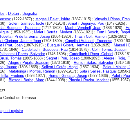
des
;
Dietari
;
Biografia
rancesc
(1???-1877) ;
Mogas i Palet, Isidre
(1867-1915) ;
Vinyals i Ribas, Fra
38) ;
Soler i Samsot, Iscle
(1843-1914) ;
Amat i Bugunyà, Pau
(1847-1926) ;
a i Busquets, Francesc
(1717-1803) ;
Mach i Vendrell, Joan
(1886-1920) ;
Ho
Miquel
(1853-1935) ;
Malet i Borràs, Modest
(1856-1921) ;
Forn i Bosch, Rogel
Tobella i Pi de la Serra, Josep
(1864-1920) ;
Trias i Coll, Ramon
(1826-1901) ;
 i Clariana, Jaume Joan
(1708-1800) ;
Capella i Autonell, Francesc
(1890-193
t i Prat, Joan
(1867-1915) ;
Busqué i Gibert, Hermies
(1858-1935) ;
Marsal i 
1781-1846) ;
Cardellach i Busquets, Pau
(1814-1879) ;
Coll i Torres, Joaquim
allhonrat i Parés, Salvador
(1745-1808) ;
Cardellach i Roca, Gabriel
(1788-181
 Brusi, Tomàs
(1805-1888) ;
Segret i Pou, Josep
(1808-1893) ;
Alegre i Roig, 
26) ;
Alegre i Pujals, Joaquim
(1873-1918) ;
Reniu i Salas, Salvador
(1819-188
na, Jaume
(1808-1865) ;
Sallent i Gotés, Àngel
(1857-1934) ;
Palau i Molins,
16) ;
Matalonga i Morros, Ramon
(18??-1917) ;
Sala i Sallés, Pasqual
(1850-1
 Trilla, Frederic
(1876-1927) ;
Homs i Ginesta, Josep
(1877-1936) ;
Palet i Poa
81) ;
Biosca i Barba, Marc
(1844-1908) ;
Pineda i Rovira, Modest
(1855-1937)
937
ca Central de Terrassa
aquest registre