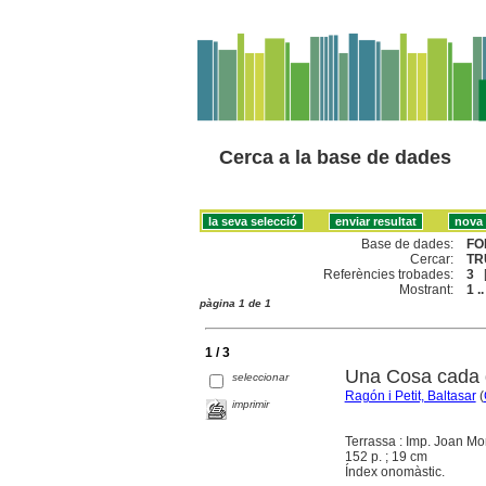
Cerca a la base de dades
Base de dades:
FO
Cercar:
TR
Referències trobades:
3
Mostrant:
1 ..
pàgina 1 de 1
1 / 3
Una Cosa cada d
seleccionar
Ragón i Petit, Baltasar
(
imprimir
Terrassa : Imp. Joan Mo
152 p. ; 19 cm
Índex onomàstic.