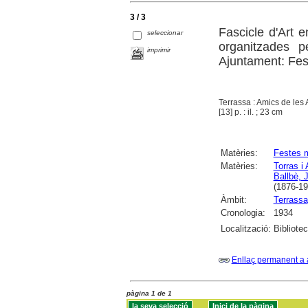
3 / 3
Fascicle d'Art 
seleccionar
organitzades p
imprimir
Ajuntament: Fes
Terrassa : Amics de les 
[13] p. : il. ; 23 cm
Matèries:
Festes 
Matèries:
Torras i
Ballbè, 
(1876-19
Àmbit:
Terrassa
Cronologia:
1934
Localització:
Bibliote
Enllaç permanent a 
pàgina 1 de 1