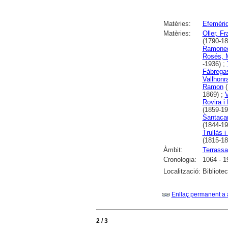
Matèries:
Efemèri
Matèries:
Oller, F
(1790-18
Ramoned
Rosés, 
-1936) ;
Fàbregas
Vallhonra
Ramon
(
1869) ;
V
Rovira i
(1859-19
Santaca
(1844-19
Trullàs i
(1815-18
Àmbit:
Terrassa
Cronologia:
1064 - 1
Localització:
Bibliote
Enllaç permanent a 
2 / 3