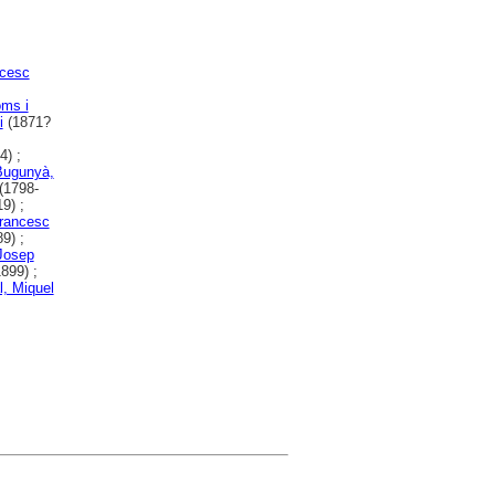
ncesc
ms i
i
(1871?
4) ;
Bugunyà,
(1798-
9) ;
Francesc
9) ;
 Josep
899) ;
l, Miquel