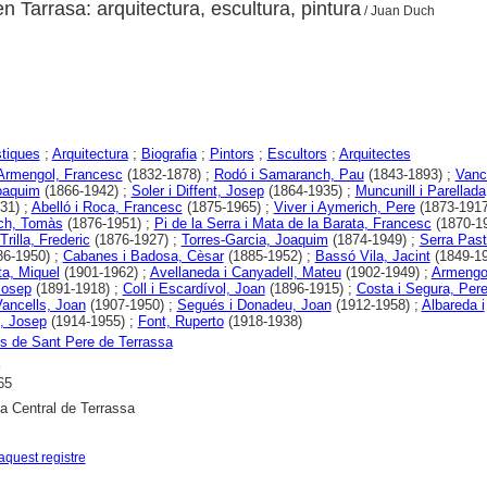
en Tarrasa: arquitectura, escultura, pintura
/ Juan Duch
stiques
;
Arquitectura
;
Biografia
;
Pintors
;
Escultors
;
Arquitectes
 Armengol, Francesc
(1832-1878) ;
Rodó i Samaranch, Pau
(1843-1893) ;
Vance
oaquim
(1866-1942) ;
Soler i Diffent, Josep
(1864-1935) ;
Muncunill i Parellada
31) ;
Abelló i Roca, Francesc
(1875-1965) ;
Viver i Aymerich, Pere
(1873-1917
ich, Tomàs
(1876-1951) ;
Pi de la Serra i Mata de la Barata, Francesc
(1870-19
 Trilla, Frederic
(1876-1927) ;
Torres-Garcia, Joaquim
(1874-1949) ;
Serra Paste
6-1950) ;
Cabanes i Badosa, Cèsar
(1885-1952) ;
Bassó Vila, Jacint
(1849-19
ta, Miquel
(1901-1962) ;
Avellaneda i Canyadell, Mateu
(1902-1949) ;
Armengol
Josep
(1891-1918) ;
Coll i Escardívol, Joan
(1896-1915) ;
Costa i Segura, Per
ancells, Joan
(1907-1950) ;
Segués i Donadeu, Joan
(1912-1958) ;
Albareda i
, Josep
(1914-1955) ;
Font, Ruperto
(1918-1938)
s de Sant Pere de Terrassa
65
ca Central de Terrassa
aquest registre