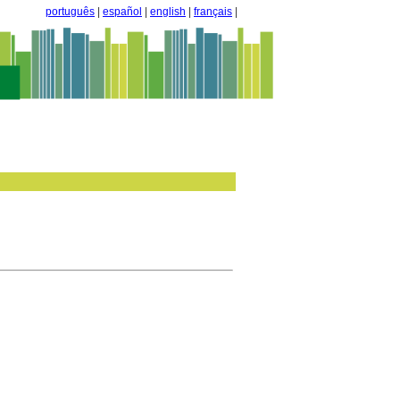
português
|
español
|
english
|
français
|