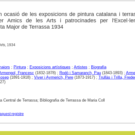
en ocasió de les exposicions de pintura catalana i terr
er Amics de les Arts i patrocinades per l'Excel·len
ta Major de Terrassa 1934
Arts, 1934
majors
;
Pintura
;
Exposicions artístiques
;
Artistes
;
Biografia
 Armengol, Francesc
(1832-1878) ;
Rodó i Samaranch, Pau
(1843-1893) ;
Arme
Josep
(1891-1918) ;
Viver i Aymerich, Pere
(1873-1917) ;
Trullàs i Trilla, Frede
27)
ca Central de Terrassa; Bibliografia de Terrassa de Maria Coll
aquest registre