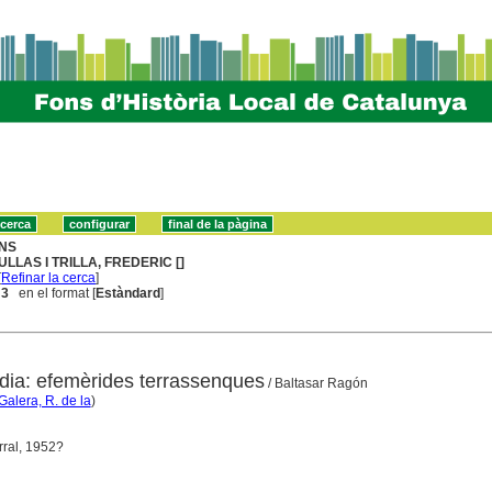
NS
ULLAS I TRILLA, FREDERIC []
[
Refinar la cerca
]
 3
en el format [
Estàndard
]
ia: efemèrides terrassenques
/ Baltasar Ragón
Galera, R. de la
)
rral, 1952?