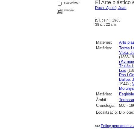
El Arte plástico 
seleccionar
Duch i Agulló, Joan
imprimir
[S.l. : s.n.], 1965
38 p. ; 22 cm
Matèries:
Arts plà
Matèries:
Torras i
Vieta, J
(1868-19
i Aymer
Trullàs i
Luis
(188
Ros i Or
Ballbè, 
1944) ;
V
Morunys
Matèries:
Esglésie
Àmbit:
Terrassa
Cronologia:
500 - 19
Localització:
Bibliote
Enllaç permanent a 