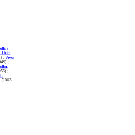
lls i
, Lluís
) ;
Viver
49) ;
ller,
56) ;
 i
e
(1902-