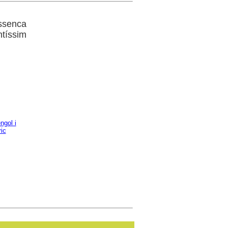
assenca
tíssim
ngol i
ric