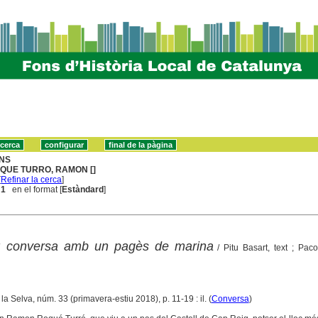
NS
QUE TURRO, RAMON []
[
Refinar la cerca
]
 1
en el format [
Estàndard
]
 conversa amb un pagès de marina
/ Pitu Basart, text ; Pac
la Selva, núm. 33 (primavera-estiu 2018), p. 11-19 : il. (
Conversa
)