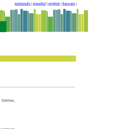
português
|
español
|
english
|
français
|
o Dalmau,