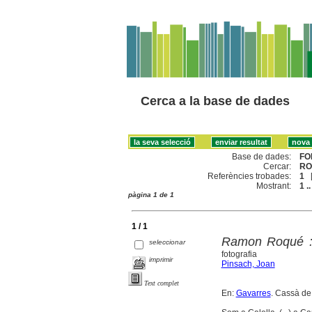
Cerca a la base de dades
Base de dades:
FO
Cercar:
RO
Referències trobades:
1
Mostrant:
1 ..
pàgina 1 de 1
1 / 1
Ramon Roqué :
seleccionar
fotografia
imprimir
Pinsach, Joan
Text complet
En:
Gavarres
. Cassà de 