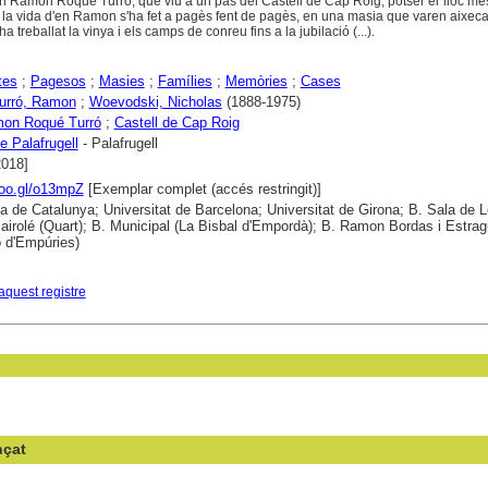
Can Ramon Roqué Turró, que viu a un pas del Castell de Cap Roig, potser el lloc mé
 la vida d'en Ramon s'ha fet a pagès fent de pagès, en una masia que varen aixecar
ha treballat la vinya i els camps de conreu fins a la jubilació (...).
tes
;
Pagesos
;
Masies
;
Famílies
;
Memòries
;
Cases
urró, Ramon
;
Woevodski, Nicholas
(1888-1975)
on Roqué Turró
;
Castell de Cap Roig
e Palafrugell
- Palafrugell
2018]
goo.gl/o13mpZ
[Exemplar complet (accés restringit)]
ca de Catalunya; Universitat de Barcelona; Universitat de Girona; B. Sala de L
airolé (Quart); B. Municipal (La Bisbal d'Empordà); B. Ramon Bordas i Estra
ó d'Empúries)
aquest registre
nçat