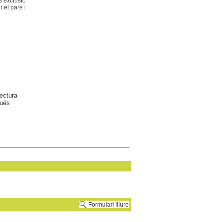
s exclusio
 el pare i
ectura
gués
Formulari lliure