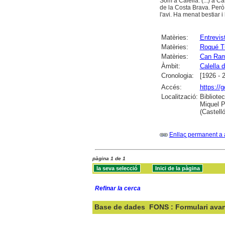
Som a Calella. (...) a 
de la Costa Brava. Però
l'avi. Ha menat bestiar i 
Matèries:
Entrevis
Matèries:
Roqué T
Matèries:
Can Ram
Àmbit:
Calella d
Cronologia:
[1926 - 
Accés:
https://
Localització:
Bibliote
Miquel P
(Castell
Enllaç permanent a 
pàgina 1 de 1
Refinar la cerca
Base de dades
FONS : Formulari ava