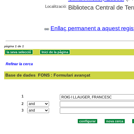
Localització:
Biblioteca Central de Te
Enllaç permanent a aquest regis
pàgina 1 de 1
Refinar la cerca
Base de dades
FONS : Formulari avançat
Cercar:
1
2
3