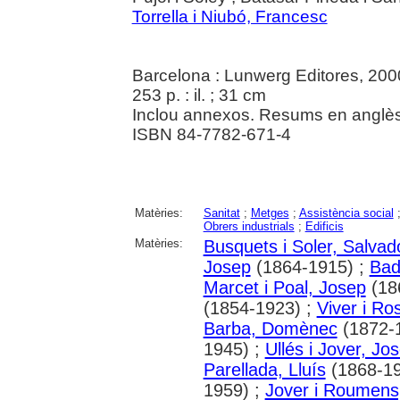
Torrella i Niubó, Francesc
Barcelona : Lunwerg Editores, 200
253 p. : il. ; 31 cm
Inclou annexos. Resums en anglès
ISBN 84-7782-671-4
Matèries:
Sanitat
;
Metges
;
Assistència social
Obrers industrials
;
Edificis
Matèries:
Busquets i Soler, Salvad
Josep
(1864-1915) ;
Bad
Marcet i Poal, Josep
(18
(1854-1923) ;
Viver i R
Barba, Domènec
(1872-
1945) ;
Ullés i Jover, Jo
Parellada, Lluís
(1868-19
1959) ;
Jover i Roumens