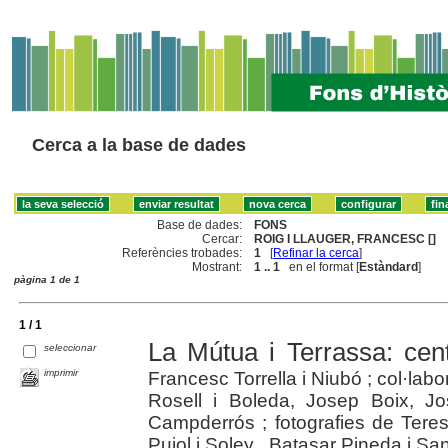
Cerca a la base de dades
Base de dades:
FONS
Cercar:
ROIG I LLAUGER, FRANCESC []
Referències trobades:
1
[
Refinar la cerca
]
Mostrant:
1 .. 1
en el format [
Estàndard
]
pàgina 1 de 1
1 / 1
La Mútua i Terrassa: cen
seleccionar
imprimir
Francesc Torrella i Niubó ; col·la
Rosell i Boleda, Josep Boix, J
Campderrós ; fotografies de Teres
Pujol i Soley , Batasar Pineda i Sa