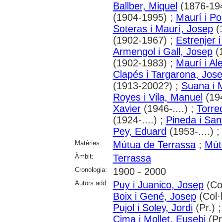
Ballber, Miquel
(1876-19
(1904-1995) ;
Maurí i Po
Soteras i Maurí, Josep
(
(1902-1967) ;
Estrenjer i
Armengol i Gall, Josep
(
(1902-1983) ;
Maurí i Al
Clapés i Targarona, Jos
(1913-2002?) ;
Suana i 
Royes i Vila, Manuel
(194
Xavier
(1946-....) ;
Torre
(1924-....) ;
Pineda i San
Pey, Eduard
(1953-....) 
Matèries:
Mútua de Terrassa
;
Mút
Àmbit:
Terrassa
Cronologia:
1900 - 2000
Autors add.:
Puy i Juanico, Josep
(Col
Boix i Gené, Josep
(Col·l
Pujol i Soley, Jordi
(Pr.) 
Cima i Mollet, Eusebi
(Pr