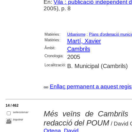
En:
Vila : publicació independent
2005), p. 8
Matèries:
Urbanisme
;
Plans d'ordenació munici
Matèries:
Martí, Xavier
Àmbit:
Cambrils
Cronologia:
2005
Localització:
B. Municipal (Cambrils)
Enllaç permanent a aquest regis
14 / 462
Més veïns de Cambrils 
seleccionar
imprimir
redacció del POUM
/ David 
Ortega, David