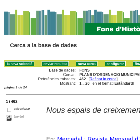
Cerca a la base de dades
Base de dades:
FONS
Cercar:
PLANS D'ORDENACIO MUNICIPAL
Referències trobades:
462
[
Refinar la cerca
]
Mostrant:
1 .. 20
en el format [
Estàndard
]
pàgina 1 de 24
1 / 462
Nous espais de creixement 
seleccionar
imprimir
En:
Mercadal : Revista Mensual d'