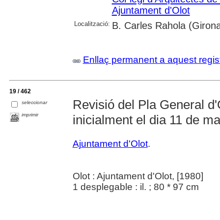
Ajuntament d'Olot
Localització:
B. Carles Rahola (Girona
Enllaç permanent a aquest regis
19 / 462
Revisió del Pla General d
seleccionar
imprimir
inicialment el dia 11 de m
Ajuntament d'Olot
.
Olot : Ajuntament d'Olot, [1980]
1 desplegable : il. ; 80 * 97 cm