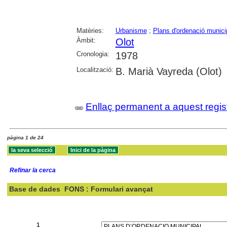
Matèries:
Urbanisme
;
Plans d'ordenació munici
Àmbit:
Olot
Cronologia:
1978
Localització:
B. Marià Vayreda (Olot)
Enllaç permanent a aquest regis
pàgina 1 de 24
Refinar la cerca
Base de dades
FONS : Formulari avançat
Cercar:
1