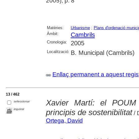
2005), p. 8
Matèries:
Urbanisme
;
Plans d'ordenació munici
Àmbit:
Cambrils
Cronologia:
2005
Localització:
B. Municipal (Cambrils)
Enllaç permanent a aquest regis
13 / 462
Xavier Martí: el POUM 
seleccionar
imprimir
principis de sostenibilitat
/ 
Ortega, David