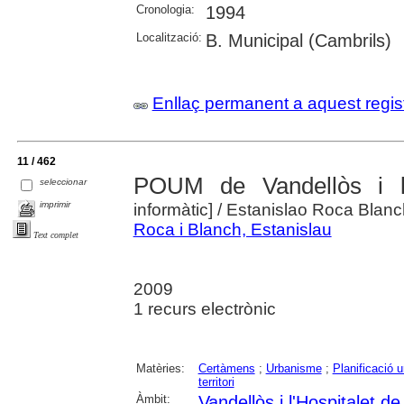
Cronologia:
1994
Localització:
B. Municipal (Cambrils)
Enllaç permanent a aquest regis
11 / 462
POUM de Vandellòs i l'H
seleccionar
imprimir
informàtic]
/ Estanislao Roca Blanc
Roca i Blanch, Estanislau
Text complet
2009
1 recurs electrònic
Matèries:
Certàmens
;
Urbanisme
;
Planificació u
territori
Àmbit:
Vandellòs i l'Hospitalet de 