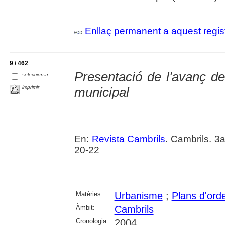
Enllaç permanent a aquest regis
9 / 462
Presentació de l'avanç de
seleccionar
imprimir
municipal
En:
Revista Cambrils
. Cambrils. 3
20-22
Matèries:
Urbanisme
;
Plans d'ord
Àmbit:
Cambrils
Cronologia:
2004