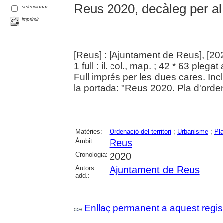
Reus 2020, decàleg per al
seleccionar
imprimir
[Reus] : [Ajuntament de Reus], [20
1 full : il. col., map. ; 42 * 63 plega
Full imprés per les dues cares. Inc
la portada: "Reus 2020. Pla d'orde
Matèries:
Ordenació del territori
;
Urbanisme
;
Pla
Àmbit:
Reus
Cronologia:
2020
Autors
Ajuntament de Reus
add.:
Enllaç permanent a aquest regis