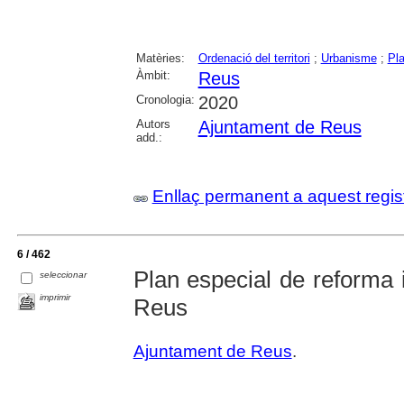
Matèries:
Ordenació del territori
;
Urbanisme
;
Pla
Àmbit:
Reus
Cronologia:
2020
Autors
Ajuntament de Reus
add.:
Enllaç permanent a aquest regis
6 / 462
Plan especial de reforma 
seleccionar
imprimir
Reus
Ajuntament de Reus
.