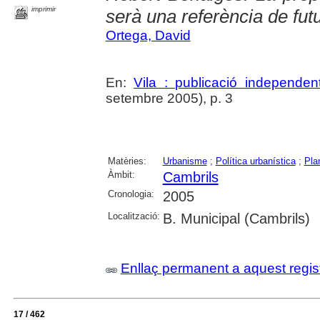
imprimir
serà una referència de fut
Ortega, David
En:
Vila : publicació independe
setembre 2005), p. 3
Matèries:
Urbanisme
;
Política urbanística
;
Pla
Àmbit:
Cambrils
Cronologia:
2005
Localització:
B. Municipal (Cambrils)
Enllaç permanent a aquest regis
17 / 462