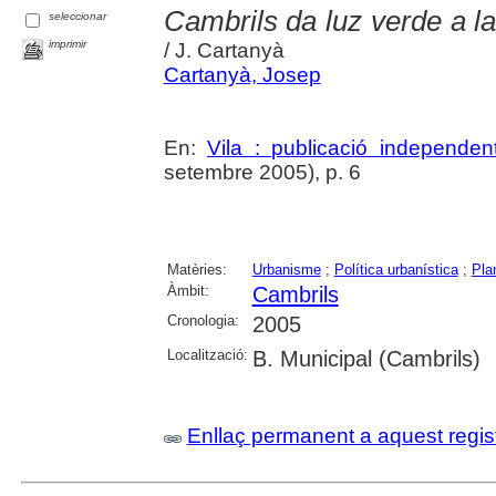
Cambrils da luz verde a 
seleccionar
imprimir
/ J. Cartanyà
Cartanyà, Josep
En:
Vila : publicació independe
setembre 2005), p. 6
Matèries:
Urbanisme
;
Política urbanística
;
Pla
Àmbit:
Cambrils
Cronologia:
2005
Localització:
B. Municipal (Cambrils)
Enllaç permanent a aquest regis