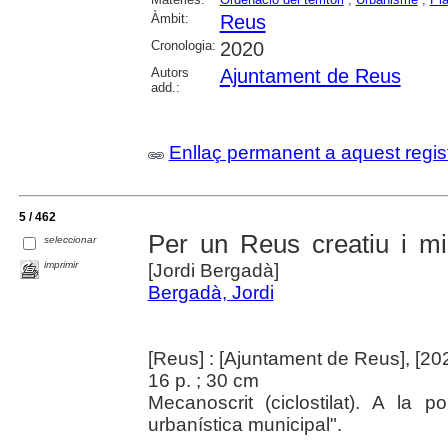
Àmbit:
Reus
Cronologia:
2020
Autors
Ajuntament de Reus
add.:
Enllaç permanent a aquest regis
5 / 462
Per un Reus creatiu i mil
seleccionar
imprimir
[Jordi Bergadà]
Bergadà, Jordi
[Reus] : [Ajuntament de Reus], [20
16 p. ; 30 cm
Mecanoscrit (ciclostilat). A la 
urbanística municipal".