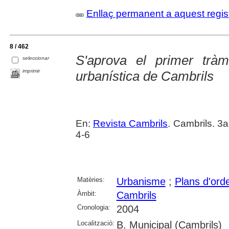
Enllaç permanent a aquest regis
8 / 462
S'aprova el primer tràm
seleccionar
imprimir
urbanística de Cambrils
En:
Revista Cambrils
. Cambrils. 3
4-6
Matèries:
Urbanisme
;
Plans d'ord
Àmbit:
Cambrils
Cronologia:
2004
Localització:
B. Municipal (Cambrils)