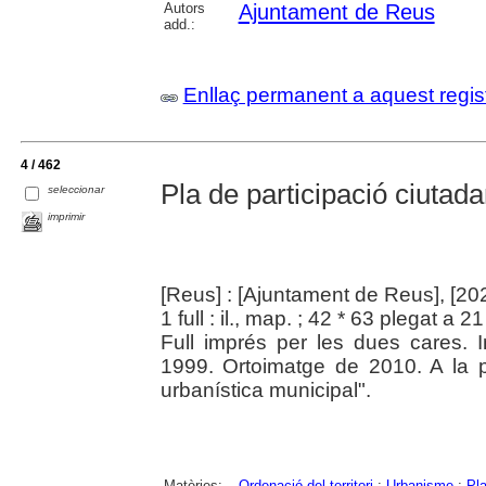
Autors
Ajuntament de Reus
add.:
Enllaç permanent a aquest regis
4 / 462
Pla de participació ciutad
seleccionar
imprimir
[Reus] : [Ajuntament de Reus], [20
1 full : il., map. ; 42 * 63 plegat a 2
Full imprés per les dues cares.
1999. Ortoimatge de 2010. A la 
urbanística municipal".
Matèries:
Ordenació del territori
;
Urbanisme
;
Pla