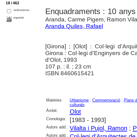
18 / 462
Enquadraments : 10 anys 
seleccionar
imprimir
Aranda, Carme Pigem, Ramon Vila
Aranda Quiles, Rafael
[Girona] ; [Olot] : Col·legi d'Ar
Girona : Col·legi d'Enginyers de C
d'Olot, 1993
107 p. : il. ; 23 cm
ISBN 8460615421
Matèries:
Urbanisme
;
Commemoració
;
Plans d
culturals
Àmbit:
Olot
Cronologia:
[1983 - 1993]
Autors add.:
Vilalta i Pujol, Ramon
;
P
Autors add.:
Col·legi d'Arquitectes d