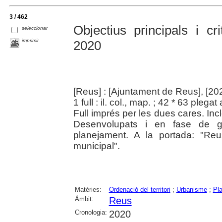
3 / 462
Objectius principals i 
seleccionar
imprimir
2020
[Reus] : [Ajuntament de Reus], [20
1 full : il. col., map. ; 42 * 63 plega
Full imprés per les dues cares. Inc
Desenvolupats i en fase de ge
planejament. A la portada: "Reu
municipal".
Matèries:
Ordenació del territori
;
Urbanisme
;
Pla
Àmbit:
Reus
Cronologia:
2020