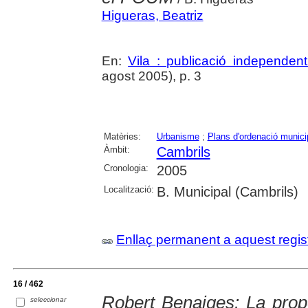
Higueras, Beatriz
En:
Vila : publicació independe
agost 2005), p. 3
Matèries:
Urbanisme
;
Plans d'ordenació munici
Àmbit:
Cambrils
Cronologia:
2005
Localització:
B. Municipal (Cambrils)
Enllaç permanent a aquest regis
16 / 462
Robert Benaiges: La pro
seleccionar