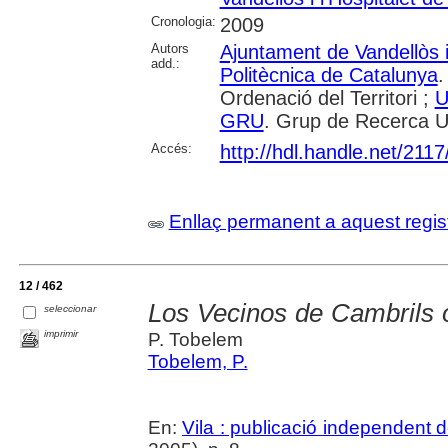
Cronologia:
2009
Autors
Ajuntament de Vandellòs i 
add.:
Politècnica de Catalunya
.
Ordenació del Territori ;
U
GRU
. Grup de Recerca 
Accés:
http://hdl.handle.net/211
Enllaç permanent a aquest regis
12 / 462
Los Vecinos de Cambrils o
seleccionar
imprimir
P. Tobelem
Tobelem, P.
En:
Vila : publicació independent 