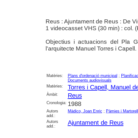
Reus : Ajuntament de Reus : De Vis
1 videocasset VHS (30 min) : col. 
Objectius i actuacions del Pla G
l'arquitecte Manuel Torres i Capell.
Matèries:
Plans d'ordenació municipal
;
Planifica
Documents audiovisuals
Matèries:
Torres i Capell, Manuel d
Àmbit:
Reus
Cronologia:
1988
Autors
Màdico, Joan Enric
;
Pàmies i Martorel
add.:
Autors
Ajuntament de Reus
add.: