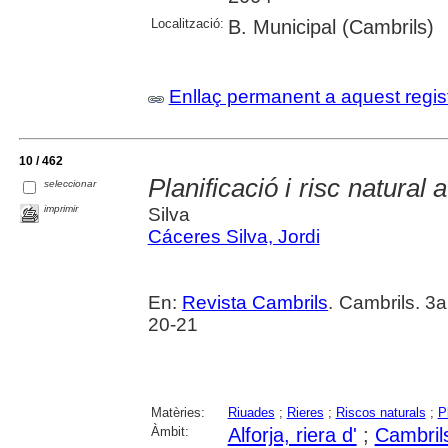
Localització:
B. Municipal (Cambrils)
Enllaç permanent a aquest regis
10 / 462
Planificació i risc natural a
seleccionar
imprimir
Silva
Cáceres Silva, Jordi
En:
Revista Cambrils
. Cambrils. 3
20-21
Matèries:
Riuades
;
Rieres
;
Riscos naturals
;
P
Àmbit:
Alforja, riera d'
;
Cambril