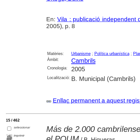
En:
Vila : publicació independent
2005), p. 8
Matèries:
Urbanisme
;
Política urbanística
;
Pla
Àmbit:
Cambrils
Cronologia:
2005
Localització:
B. Municipal (Cambrils)
Enllaç permanent a aquest regis
15 / 462
Más de 2.000 cambrilenses
seleccionar
imprimir
el POUM
/ B. Higueras