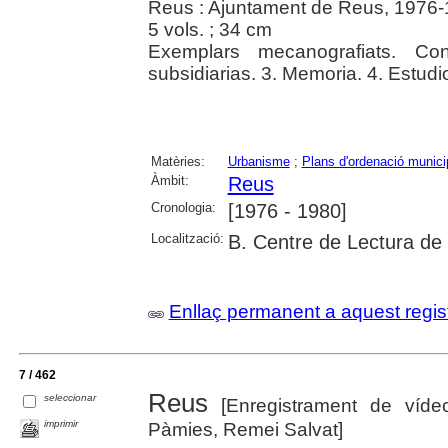
Reus : Ajuntament de Reus, 1976
5 vols. ; 34 cm
Exemplars mecanografiats. Co
subsidiarias. 3. Memoria. 4. Estud
Matèries:
Urbanisme
;
Plans d'ordenació munici
Àmbit:
Reus
Cronologia:
[1976 - 1980]
Localització:
B. Centre de Lectura de
Enllaç permanent a aquest regis
7 / 462
Reus
seleccionar
[Enregistrament de víd
imprimir
Pàmies, Remei Salvat]