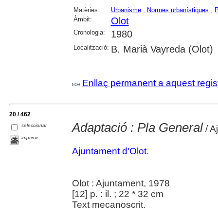
Matèries:
Urbanisme
;
Normes urbanístiques
;
P
Àmbit:
Olot
Cronologia:
1980
Localització:
B. Marià Vayreda (Olot)
Enllaç permanent a aquest regis
20 / 462
Adaptació : Pla General
seleccionar
/ A
imprimir
Ajuntament d'Olot
.
Olot : Ajuntament, 1978
[12] p. : il. ; 22 * 32 cm
Text mecanoscrit.