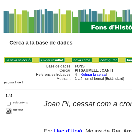
Cerca a la base de dades
Base de dades:
FONS
Cercar:
PI I SAUMELL, JOAN []
Referències trobades:
4
[
Refinar la cerca
]
Mostrant:
1 .. 4
en el format [
Estàndard
]
pàgina 1 de 1
1 / 4
Joan Pi, cessat com a cron
seleccionar
imprimir
En:
Llaç d'Unió
. Molins de Rei. An