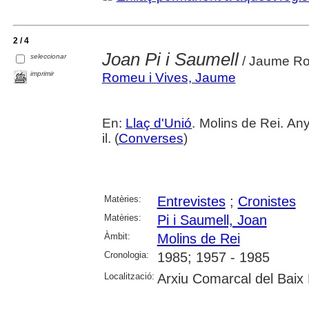
2 / 4
Joan Pi i Saumell
seleccionar
/ Jaume R
imprimir
Romeu i Vives, Jaume
En:
Llaç d'Unió
. Molins de Rei. An
il. (
Converses
)
Matèries:
Entrevistes
;
Cronistes
Matèries:
Pi i Saumell, Joan
Àmbit:
Molins de Rei
Cronologia:
1985; 1957 - 1985
Localització:
Arxiu Comarcal del Baix 