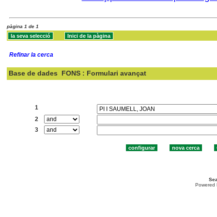
pàgina 1 de 1
Refinar la cerca
Base de dades
FONS : Formulari avançat
Cercar:
1
2
3
Sea
Powered