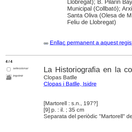
Llobregat); B. Pilarin B
Municipal (Collbató); Arx
Santa Oliva (Olesa de Mo
Feliu de Llobregat)
Enllaç permanent a aquest regis
4 / 4
La Historiografia en la c
seleccionar
imprimir
Clopas Batlle
Clopas i Batlle, Isidre
[Martorell : s.n., 197?]
[9] p. : il. ; 35 cm
Separata del periòdic "Martorell" de