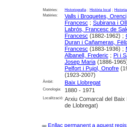
Matèries:
Historiografia
;
Història local
;
Histori
Matèries:
Valls i Broquetes, Orenci
Francesc
;
Subirana i Ol
Labrós, Francesc de Sal
Francesc
(1882-1962) ;
Duran i Cañameras, Fèli
Francesc
(1883-1936) ;
Albanell, Frederic
;
Pi i 
Josep Maria
(1886-1965
Pelfort i Pujol, Onofre
(1
(1923-2007)
Àmbit:
Baix Llobregat
Cronologia:
1880 - 1971
Localització:
Arxiu Comarcal del Baix 
de Llobregat)
Enllaç permanent a aquest regis