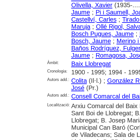
Olivella, Xavier
(1935-....
Jaume
;
Pi i Saumell, Jo
Castellví, Carles
;
Tirado
Maruja
;
Ollé Rigol, Salv
Bosch Pugues, Jaume
;
Bosch, Jaume
;
Merino i
Baños Rodríguez, Fulge
Jaume
;
Romagosa, Jos
Àmbit:
Baix Llobregat
Cronologia:
1900 - 1995; 1994 - 199
Autors add.:
Colita
(Il·l.) ;
González Ro
José
(Pr.)
Autors add.:
Consell Comarcal del Bai
Localització:
Arxiu Comarcal del Baix L
Sant Boi de Llobregat; B.
Llobregat; B. Josep Mari
Municipal Can Baró (Corb
de Viladecans; Sala de L