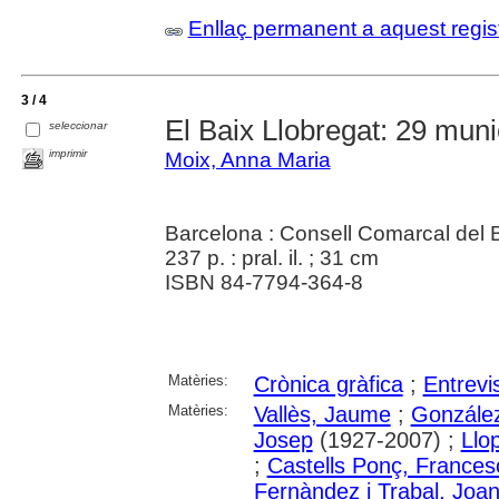
Enllaç permanent a aquest regis
3 / 4
El Baix Llobregat: 29 munic
seleccionar
imprimir
Moix, Anna Maria
Barcelona : Consell Comarcal del 
237 p. : pral. il. ; 31 cm
ISBN 84-7794-364-8
Matèries:
Crònica gràfica
;
Entrevi
Matèries:
Vallès, Jaume
;
González
Josep
(1927-2007) ;
Llop
;
Castells Ponç, Frances
Fernàndez i Trabal, Joa