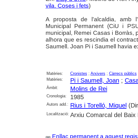
vila. Coses i fets
)
A proposta de l'alcaldia, amb 
Municipal Permanent (CiU i PSUC
municipal, Remei Casas i Borràs, p
alhora que es rescindia el contract
Saumell. Joan Pi i Saumell havia exe
Matèries:
Cronistes
;
Arxivers
;
Càrrecs públics
Matèries:
Pi i Saumell, Joan
;
Casa
Àmbit:
Molins de Rei
Cronologia:
1985
Autors add.:
Rius i Torelló, Miquel
(Dir
Localització:
Arxiu Comarcal del Baix 
Enllaç permanent a aquest regis