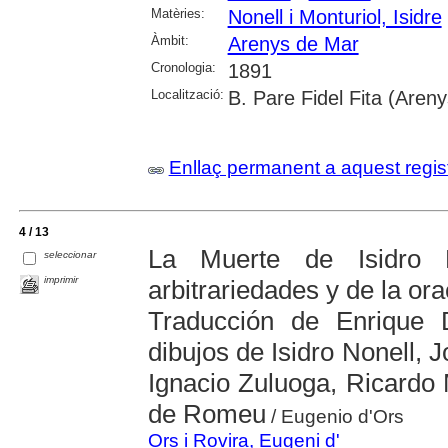
Matèries:
Nonell i Monturiol, Isidre
Àmbit:
Arenys de Mar
Cronologia:
1891
Localització:
B. Pare Fidel Fita (Aren
Enllaç permanent a aquest regis
4 / 13
La Muerte de Isidro 
seleccionar
imprimir
arbitrariedades y de la o
Traducción de Enrique
dibujos de Isidro Nonell, 
Ignacio Zuluoga, Ricardo 
de Romeu
/ Eugenio d'Ors
Ors i Rovira, Eugeni d'