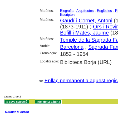
Matèries:
Biografia
;
Arquitectes
;
Esglésies
;
P
Escriptors
Matèries:
Gaudí i Cornet, Antoni
(1
(1873-1911) ;
Ors i Rovi
Bofill i Mates, Jaume
(18
Matèries:
Temple de la Sagrada Fa
Àmbit:
Barcelona
;
Sagrada Fam
Cronologia:
1852 - 1954
Localització:
Biblioteca Borja (URL)
Enllaç permanent a aquest regis
pàgina 1 de 1
Refinar la cerca