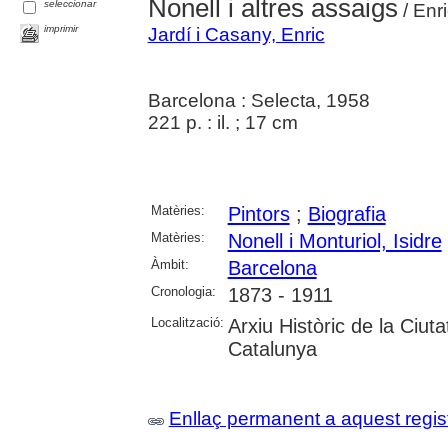
Nonell i altres assaigs
seleccionar
/ Enri
imprimir
Jardí i Casany, Enric
Barcelona : Selecta, 1958
221 p. : il. ; 17 cm
Matèries:
Pintors
;
Biografia
Matèries:
Nonell i Monturiol, Isidre
Àmbit:
Barcelona
Cronologia:
1873 - 1911
Localització:
Arxiu Històric de la Ciut
Catalunya
Enllaç permanent a aquest regis