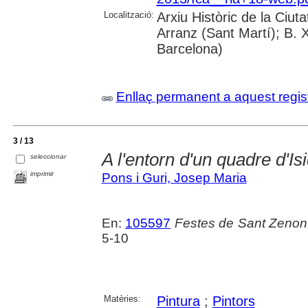
Localització:
Arxiu Històric de la Ciu
Arranz (Sant Martí); B. 
Barcelona)
Enllaç permanent a aquest regis
3 / 13
A l'entorn d'un quadre d'Is
seleccionar
imprimir
Pons i Guri, Josep Maria
En:
105597
Festes de Sant Zenon
5-10
Matèries:
Pintura
;
Pintors