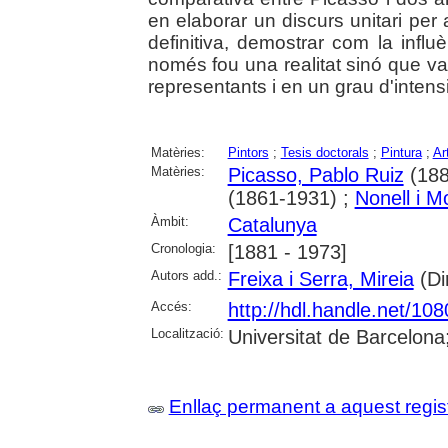
en elaborar un discurs unitari per
definitiva, demostrar com la influ
només fou una realitat sinó que va 
representants i en un grau d'intensi
Matèries:
Pintors
;
Tesis doctorals
;
Pintura
;
Ar
Matèries:
Picasso, Pablo Ruiz
(188
(1861-1931) ;
Nonell i Mo
Àmbit:
Catalunya
Cronologia:
[1881 - 1973]
Autors add.:
Freixa i Serra, Mireia
(Dir
Accés:
http://hdl.handle.net/10
Localització:
Universitat de Barcelona
Enllaç permanent a aquest regis