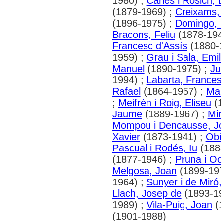
1980) ;
Carles i Rosich
(1879-1969) ;
Creixams,
(1896-1975) ;
Domingo, 
Bracons, Feliu
(1878-194
Francesc d'Assís
(1880-
1959) ;
Grau i Sala, Emil
Manuel
(1890-1975) ;
Ju
1994) ;
Labarta, France
Rafael
(1864-1957) ;
Mal
;
Meifrèn i Roig, Eliseu
(
Jaume
(1889-1967) ;
Mir
Mompou i Dencausse, J
Xavier
(1873-1941) ;
Obi
Pascual i Rodés, Iu
(188
(1877-1946) ;
Pruna i O
Melgosa, Joan
(1899-19
1964) ;
Sunyer i de Miró
Llach, Josep de
(1893-1
1989) ;
Vila-Puig, Joan
(
(1901-1988)