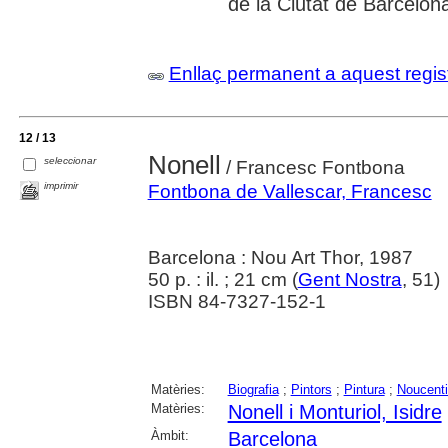
de la Ciutat de Barcelon
Enllaç permanent a aquest regis
12 / 13
Nonell
seleccionar
/ Francesc Fontbona
imprimir
Fontbona de Vallescar, Francesc
Barcelona : Nou Art Thor, 1987
50 p. : il. ; 21 cm (
Gent Nostra
, 51)
ISBN 84-7327-152-1
Matèries:
Biografia
;
Pintors
;
Pintura
;
Noucent
Matèries:
Nonell i Monturiol, Isidre
Àmbit:
Barcelona