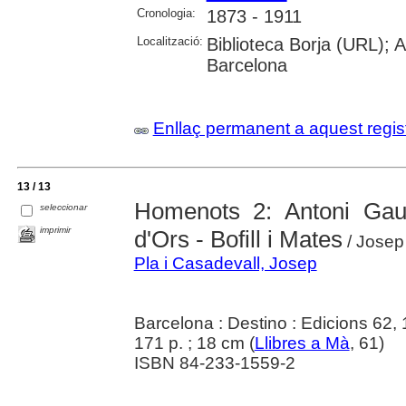
Cronologia:
1873 - 1911
Localització:
Biblioteca Borja (URL); A
Barcelona
Enllaç permanent a aquest regis
13 / 13
Homenots 2: Antoni Gaud
seleccionar
imprimir
d'Ors - Bofill i Mates
/ Josep
Pla i Casadevall, Josep
Barcelona : Destino : Edicions 62,
171 p. ; 18 cm (
Llibres a Mà
, 61)
ISBN 84-233-1559-2