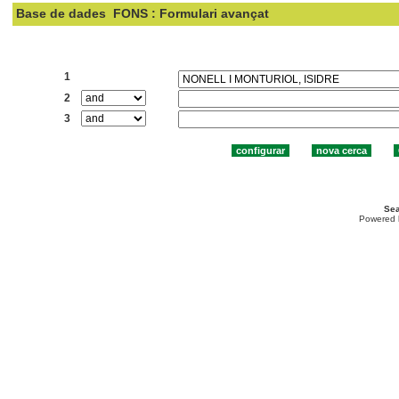
Base de dades
FONS : Formulari avançat
Cercar:
1
2
3
Sea
Powered