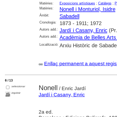
Matèries:
Exposicions artístiques
;
Catàlegs
;
P
Matèries:
Nonell i Monturiol, Isidre
Àmbit:
Sabadell
Cronologia:
1873 - 1911; 1972
Autors add.:
Jardí i Casany, Enric
(Pr.
Autors add.:
Acadèmia de Belles Arts
Localització:
Arxiu Històric de Sabade
Enllaç permanent a aquest regis
6 / 13
Nonell
seleccionar
/ Enric Jardí
imprimir
Jardí i Casany, Enric
2a ed.