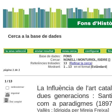
Cerca a la base de dades
Base de dades:
FONS
Cercar:
NONELL I MONTURIOL, ISIDRE []
Referències trobades:
13
[
Refinar la cerca
]
Mostrant:
1 .. 13
en el format [
Estàndard
]
pàgina 1 de 1
1 / 13
La Influència de l'art cat
seleccionar
imprimir
dues generacions : Santi
com a paradigmes (1897
Text complet
Vallès ; [dirigida per Mireia Freixa]