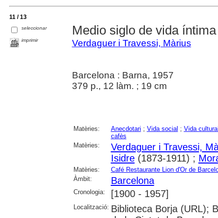
11 / 13
Medio siglo de vida íntim
seleccionar
imprimir
Verdaguer i Travessi, Màrius
Barcelona : Barna, 1957
379 p., 12 làm. ; 19 cm
Matèries:
Anecdotari
;
Vida social
;
Vida cultura
cafès
Matèries:
Verdaguer i Travessi, Mà
Isidre
(1873-1911) ;
Mora
Matèries:
Café Restaurante Lion d'Or de Barcel
Àmbit:
Barcelona
Cronologia:
[1900 - 1957]
Localització:
Biblioteca Borja (URL); B