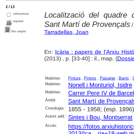
2 / 13
Localització del quadre 
seleccionar
imprimir
Sant Martí de Provençals
/
Tarradellas, Joan
Text complet
En:
Icària : papers de l'Arxiu His
(2013) , p. [33-40] : il., map. (
Dossie
Matèries:
Pintura
;
Pintors
;
Paisatge
;
Barris
;
Matèries:
Nonell i Monturiol, Isidre
Matèries:
Carrer Pere IV de Barce
Àmbit:
Sant Martí de Provençal
Cronologia:
1855 - 1958; (esp. 1896
Autors add.:
Sintes i Bou, Montserrat
Accés:
https://fotos.arxiuhistori
2013/Ica__ria+18-web.pd