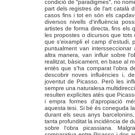
condició de "paradigmes", no nom
part dels registres de l'art catal
casos fins i tot en són els capdav
diversos nivells d'influència pos
artistes de forma directa, fins els
les propostes o dicursos que tots
que s'eixampli el camp d'estudi, p
puntualment van intersseccionar
altra manera, van influir sobre l
realitzat, bàsicament, en base al mè
entès que s'ha comparat l'obra de
descobrir noves influències i, d
joventut de Picasso. Però les in
sempre una naturalesa multidirecc
resulten explícites atès que Picass
i empra formes d'apropiació mé
aquesta tesi. Si bé és coneguda la
durant els seus anys barcelonins,
tanta profunditat la incidència de 
sobre l'obra picassiana. Malgr
comparativa entre Picasso i dos arti