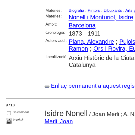
Matèries:
Biografia
;
Pintors
;
Dibuixants
;
Arts 
Matèries:
Nonell i Monturiol, Isidre
Àmbit:
Barcelona
Cronologia:
1873 - 1911
Autors add.:
Plana, Alexandre
;
Pujol
Ramon
;
Ors i Rovira, E
Localització:
Arxiu Històric de la Ciut
Catalunya
Enllaç permanent a aquest regis
9 / 13
Isidre Nonell
seleccionar
/ Joan Merli ; A. N
imprimir
Merli, Joan