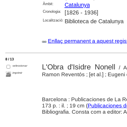
Àmbit:
Catalunya
Cronologia:
[1826 - 1936]
Localització:
Biblioteca de Catalunya
Enllaç permanent a aquest regis
8 / 13
L'Obra d'Isidre Nonell
seleccionar
/ Al
imprimir
Ramon Reventós ; [et al.] ; Eugeni d
Barcelona : Publicaciones de La R
173 p. : il. ; 19 cm (
Publicaciones d
Bibliografia. Consta com a editor: A.