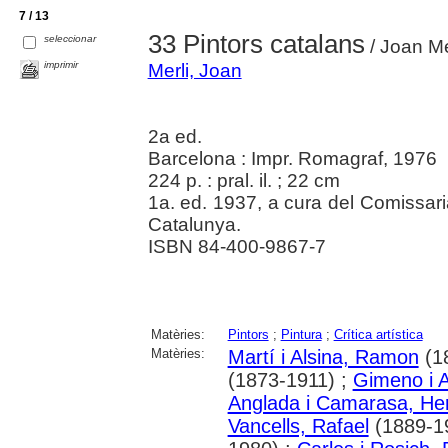
7 / 13
33 Pintors catalans
seleccionar
/ Joan Me
imprimir
Merli, Joan
2a ed.
Barcelona : Impr. Romagraf, 1976
224 p. : pral. il. ; 22 cm
1a. ed. 1937, a cura del Comissar
Catalunya.
ISBN 84-400-9867-7
Matèries:
Pintors
;
Pintura
;
Crítica artística
Matèries:
Martí i Alsina, Ramon
(1
(1873-1911) ;
Gimeno i 
Anglada i Camarasa, He
Vancells, Rafael
(1889-1