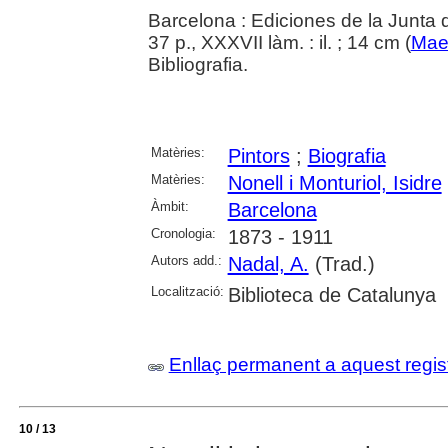
Barcelona : Ediciones de la Junta 
37 p., XXXVII làm. : il. ; 14 cm (
Maes
Bibliografia.
Matèries:
Pintors
;
Biografia
Matèries:
Nonell i Monturiol, Isidre
Àmbit:
Barcelona
Cronologia:
1873 - 1911
Autors add.:
Nadal, A.
(Trad.)
Localització:
Biblioteca de Catalunya
Enllaç permanent a aquest regis
10 / 13