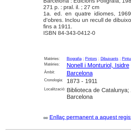
Barcelona : Edicions Polígrafa, 19
271 p. : pral. il. ; 27 cm
1a. ed. en quatre idiomes, 1969.
d'obres. Inclou un recull de dibuix
fins a 1911.
ISBN 84-343-0412-0
Matèries:
Biografia
;
Pintors
;
Dibuixants
;
Pintu
Matèries:
Nonell i Monturiol, Isidre
Àmbit:
Barcelona
Cronologia:
1873 - 1911
Localització:
Biblioteca de Catalunya; 
Barcelona
Enllaç permanent a aquest regis