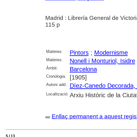
Madrid : Librería General de Victo
115 p
Matèries:
Pintors
;
Modernisme
Matèries:
Nonell i Monturiol, Isidre
Àmbit:
Barcelona
Cronologia:
[1905]
Autors add.:
Díez-Canedo Decorada, 
Localització:
Arxiu Històric de la Ciut
Enllaç permanent a aquest regis
5 / 13