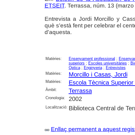
ETSEIT
. Terrassa, núm. 13 (marzo 2
Entrevista a Jordi Morcillo y Cas
què s'està fent per celebrar el cente
d'aquesta.
Matèries:
Ensenyament professional
;
Ensenyam
superiors
;
Escoles universitàries
;
Bi
Optica
;
Enginyeria
;
Entrevistes
Matèries:
Morcillo i Casas, Jordi
Matèries:
Escola Tècnica Superior 
Àmbit:
Terrassa
Cronologia:
2002
Localització:
Biblioteca Central de Te
Enllaç permanent a aquest regis