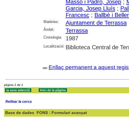
Massó i Padró, Josep
;
M
Garcia, Josep Lluís
;
Pal
Francesc
;
Ballbè i Bell
Matèries:
Ajuntament de Terrassa
Àmbit:
Terrassa
Cronologia:
1987
Localització:
Biblioteca Central de Te
Enllaç permanent a aquest regis
pàgina 1 de 1
Refinar la cerca
Base de dades
FONS : Formulari avançat
Cercar: