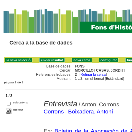
Cerca a la base de dades
Base de dades:
FONS
Cercar:
MORCILLO I CASAS, JORDI []
Referències trobades:
2
[
Refinar la cerca
]
Mostrant:
1 .. 2
en el format [
Estàndard
]
pàgina 1 de 1
1 / 2
Entrevista
seleccionar
/ Antoni Corrons
imprimir
Corrons i Boixadera, Antoni
En:
Boletín de la Asociación de