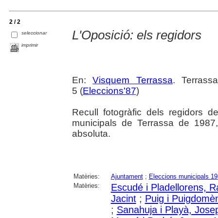
2 / 2
L'Oposició: els regidors
seleccionar
imprimir
En:
Visquem Terrassa
. Terrass
5 (
Eleccions'87
)
Recull fotogràfic dels regidors de
municipals de Terrassa de 1987
absoluta.
Matèries:
Ajuntament
;
Eleccions municipals 1
Matèries:
Escudé i Pladellorens, 
Jacint
;
Puig i Puigdomè
;
Sanahuja i Playà, Jose