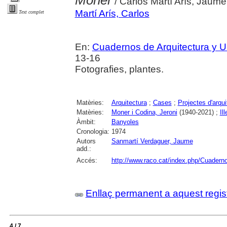
Moner
/ Carlos Martí Arís, Jaum
Martí Arís, Carlos
Text complet
En:
Cuadernos de Arquitectura y 
13-16
Fotografies, plantes.
Matèries:
Arquitectura
;
Cases
;
Projectes d'arqui
Matèries:
Moner i Codina, Jeroni
(1940-2021) ;
Il
Àmbit:
Banyoles
Cronologia:
1974
Autors
Sanmartí Verdaguer, Jaume
add.:
Accés:
http://www.raco.cat/index.php/Cuadern
Enllaç permanent a aquest regis
4 / 7