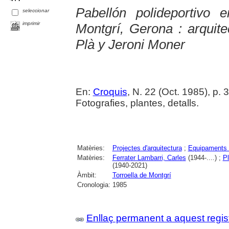
Pabellón polideportivo 
seleccionar
imprimir
Montgrí, Gerona : arquite
Plà y Jeroni Moner
En:
Croquis
, N. 22 (Oct. 1985), p. 
Fotografies, plantes, detalls.
Matèries:
Projectes d'arquitectura
;
Equipaments 
Matèries:
Ferrater Lambarri, Carles
(1944-....) ;
Pl
(1940-2021)
Àmbit:
Torroella de Montgrí
Cronologia:
1985
Enllaç permanent a aquest regis