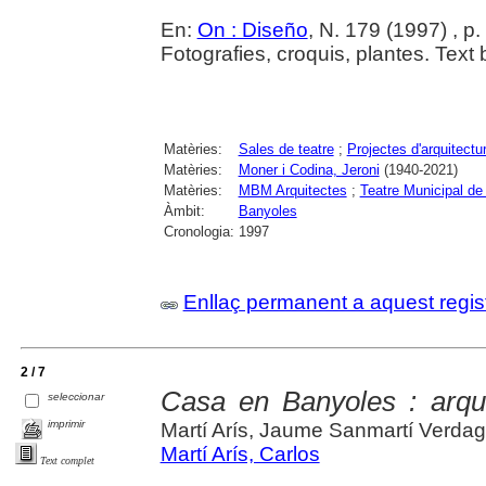
En:
On : Diseño
, N. 179 (1997) , p
Fotografies, croquis, plantes. Text 
Matèries:
Sales de teatre
;
Projectes d'arquitectu
Matèries:
Moner i Codina, Jeroni
(1940-2021)
Matèries:
MBM Arquitectes
;
Teatre Municipal de
Àmbit:
Banyoles
Cronologia:
1997
Enllaç permanent a aquest regis
2 / 7
Casa en Banyoles : arqui
seleccionar
imprimir
Martí Arís, Jaume Sanmartí Verda
Martí Arís, Carlos
Text complet