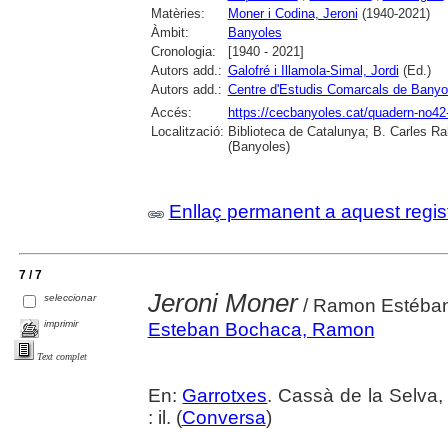
Matèries:
Moner i Codina, Jeroni
(1940-2021)
Àmbit:
Banyoles
Cronologia:
[1940 - 2021]
Autors add.:
Galofré i Illamola-Simal, Jordi
(Ed.)
Autors add.:
Centre d'Estudis Comarcals de Banyo
Accés:
https://cecbanyoles.cat/quadern-no42
Localització:
Biblioteca de Catalunya; B. Carles Ra
(Banyoles)
Enllaç permanent a aquest regis
7 / 7
Jeroni Moner
seleccionar
/ Ramon Estéban, 
imprimir
Esteban Bochaca, Ramon
Text complet
En:
Garrotxes
. Cassà de la Selva,
: il. (
Conversa
)