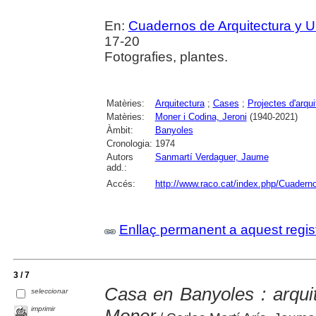
En:
Cuadernos de Arquitectura y 
17-20
Fotografies, plantes.
Matèries:
Arquitectura
;
Cases
;
Projectes d'arqui
Matèries:
Moner i Codina, Jeroni
(1940-2021)
Àmbit:
Banyoles
Cronologia:
1974
Autors
Sanmartí Verdaguer, Jaume
add.:
Accés:
http://www.raco.cat/index.php/Cuadern
Enllaç permanent a aquest regis
3 / 7
Casa en Banyoles : arquite
seleccionar
imprimir