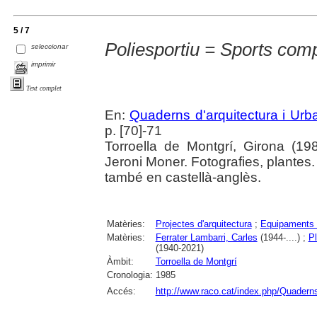
5 / 7
Poliesportiu = Sports com
seleccionar
imprimir
Text complet
En:
Quaderns d'arquitectura i Ur
p. [70]-71
Torroella de Montgrí, Girona (198
Jeroni Moner. Fotografies, plantes.
també en castellà-anglès.
Matèries:
Projectes d'arquitectura
;
Equipaments 
Matèries:
Ferrater Lambarri, Carles
(1944-....) ;
Pl
(1940-2021)
Àmbit:
Torroella de Montgrí
Cronologia:
1985
Accés:
http://www.raco.cat/index.php/Quadern