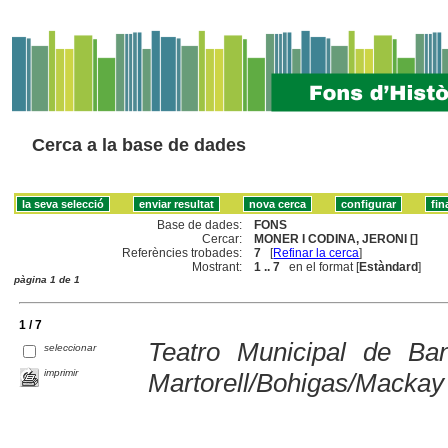
Cerca a la base de dades
Base de dades:
FONS
Cercar:
MONER I CODINA, JERONI []
Referències trobades:
7
[
Refinar la cerca
]
Mostrant:
1 .. 7
en el format [
Estàndard
]
pàgina 1 de 1
1 / 7
Teatro Municipal de Ban
seleccionar
imprimir
Martorell/Bohigas/Mackay