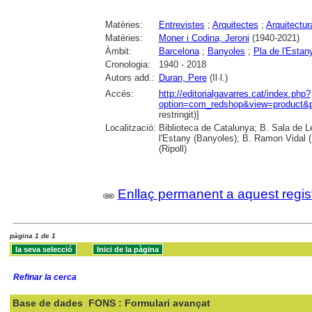
Matèries:
Entrevistes
;
Arquitectes
;
Arquitectur
Matèries:
Moner i Codina, Jeroni
(1940-2021)
Àmbit:
Barcelona
;
Banyoles
;
Pla de l'Estan
Cronologia:
1940 - 2018
Autors add.:
Duran, Pere
(Il·l.)
Accés:
http://editorialgavarres.cat/index.php?
option=com_redshop&view=product&
restringit)]
Localització:
Biblioteca de Catalunya; B. Sala de L
l'Estany (Banyoles); B. Ramon Vidal (
(Ripoll)
Enllaç permanent a aquest regis
pàgina 1 de 1
Refinar la cerca
Base de dades
FONS : Formulari avançat