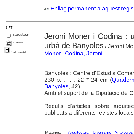
Enllaç permanent a aquest regis
6 / 7
Jeroni Moner i Codina : 
seleccionar
imprimir
urbà de Banyoles
/ Jeroni Mon
Moner i Codina, Jeroni
Text complet
Banyoles : Centre d'Estudis Coma
230 p. : il. ; 22 * 24 cm (
Quadern
Banyoles
, 42)
Amb el suport de la Diputació de Gi
Reculls d'articles sobre arqui
publicats a diferents revistes locals
Matèries:
Arquitectura
;
Urbanisme
;
Antologies