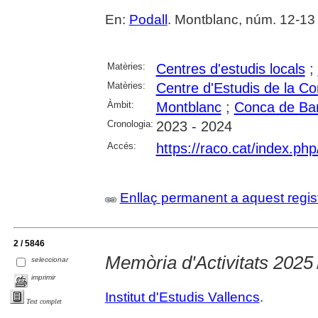
En:
Podall
. Montblanc, núm. 12-13 (
Matèries:
Centres d'estudis locals
;
Matèries:
Centre d'Estudis de la C
Àmbit:
Montblanc
;
Conca de Ba
Cronologia:
2023 - 2024
Accés:
https://raco.cat/index.ph
Enllaç permanent a aquest regis
2 / 5846
Memòria d'Activitats 2025
seleccionar
imprimir
Institut d'Estudis Vallencs
.
Text complet