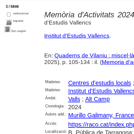
3 / 5846
Memòria d'Activitats 202
seleccionar
imprimir
d'Estudis Vallencs
Text complet
Institut d'Estudis Vallencs
.
En:
Quaderns de Vilaniu : miscel·là
2025), p. 105-134 : il. (
Memoria d'ac
Matèries:
Centres d'estudis locals
Matèries:
Institut d'Estudis Vallenc
Àmbit:
Valls
;
Alt Camp
Cronologia:
2024
Autors add.:
Murillo Galimany, Franc
Accés:
https://raco.cat/index.p
Localització:
B. Pública de Tarragona