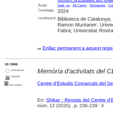
Àmbit:
Gaià, riu
;
Alt Camp
;
Tarragonès
;
Co
Cronologia:
2024
Localització:
Biblioteca de Catalunya; 
Ramon Muntaner; Univers
Fabra; Universitat Rovira i
Enllaç permanent a aquest regis
10 / 5846
Memòria d'activitats del
seleccionar
imprimir
Centre d'Estudis Comarcals del Se
Text complet
En:
Shikar : Revista del Centre d
núm. 12 (2025) , p. 236-239 : il.