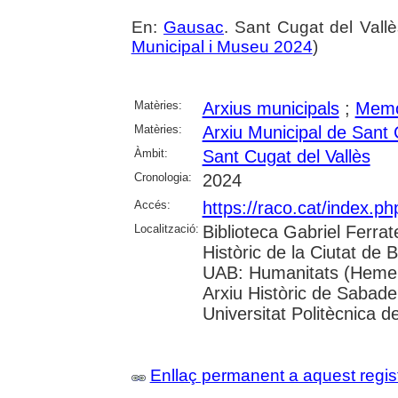
En:
Gausac
. Sant Cugat del Vall
Municipal i Museu 2024
)
Matèries:
Arxius municipals
;
Memòr
Matèries:
Arxiu Municipal de Sant 
Àmbit:
Sant Cugat del Vallès
Cronologia:
2024
Accés:
https://raco.cat/index.
Localització:
Biblioteca Gabriel Ferrat
Històric de la Ciutat de 
UAB: Humanitats (Hemero
Arxiu Històric de Sabade
Universitat Politècnica de
Enllaç permanent a aquest regis