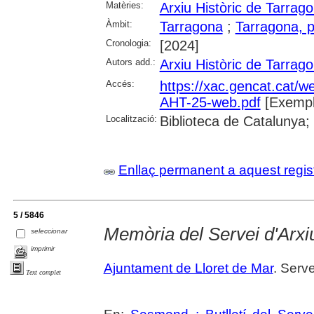
Matèries:
Arxiu Històric de Tarrag
Àmbit:
Tarragona
;
Tarragona, p
Cronologia:
[2024]
Autors add.:
Arxiu Històric de Tarrag
Accés:
https://xac.gencat.cat/w
AHT-25-web.pdf
[Exempl
Localització:
Biblioteca de Catalunya; U
Enllaç permanent a aquest regis
5 / 5846
Memòria del Servei d'Arxi
seleccionar
imprimir
Ajuntament de Lloret de Mar
. Serve
Text complet