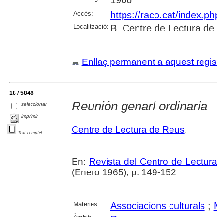
Accés:
https://raco.cat/index.p
Localització:
B. Centre de Lectura de
Enllaç permanent a aquest regis
18 / 5846
Reunión genarl ordinaria
seleccionar
imprimir
Centre de Lectura de Reus
.
Text complet
En:
Revista del Centro de Lectur
(Enero 1965), p. 149-152
Matèries:
Associacions culturals
;