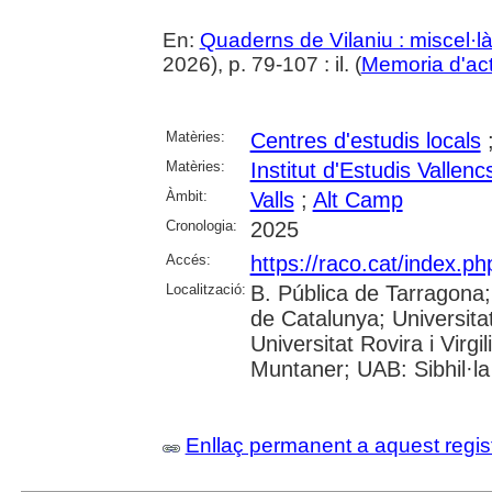
En:
Quaderns de Vilaniu : miscel·là
2026), p. 79-107 : il. (
Memoria d'acti
Matèries:
Centres d'estudis locals
Matèries:
Institut d'Estudis Vallenc
Àmbit:
Valls
;
Alt Camp
Cronologia:
2025
Accés:
https://raco.cat/index.p
Localització:
B. Pública de Tarragona
de Catalunya; Universita
Universitat Rovira i Virgi
Muntaner; UAB: Sibhil·la
Enllaç permanent a aquest regis