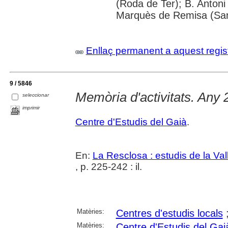
(Roda de Ter); B. Antoni 
Marquès de Remisa (Sant
Enllaç permanent a aquest regis
9 / 5846
Memòria d'activitats. Any
seleccionar
imprimir
Centre d'Estudis del Gaià
.
En:
La Resclosa : estudis de la Val
, p. 225-242 : il.
Matèries:
Centres d'estudis locals
Matèries:
Centre d'Estudis del Gai