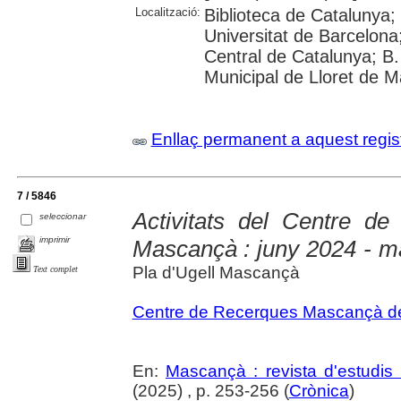
Localització:
Biblioteca de Catalunya;
Universitat de Barcelona;
Central de Catalunya; B.
Municipal de Lloret de M
Enllaç permanent a aquest regis
7 / 5846
Activitats del Centre de
seleccionar
imprimir
Mascançà : juny 2024 - m
Pla d'Ugell Mascançà
Text complet
Centre de Recerques Mascançà del
En:
Mascançà : revista d'estudis 
(2025) , p. 253-256 (
Crònica
)