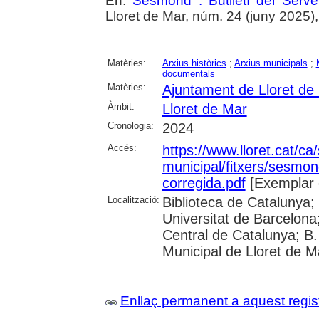
En:
Sesmond : Butlletí del Serve
Lloret de Mar, núm. 24 (juny 2025), p
Matèries:
Arxius històrics
;
Arxius municipals
;
documentals
Matèries:
Ajuntament de Lloret de
Àmbit:
Lloret de Mar
Cronologia:
2024
Accés:
https://www.lloret.cat/ca
municipal/fitxers/sesmo
corregida.pdf
[Exemplar 
Localització:
Biblioteca de Catalunya;
Universitat de Barcelona;
Central de Catalunya; B.
Municipal de Lloret de M
Enllaç permanent a aquest regis