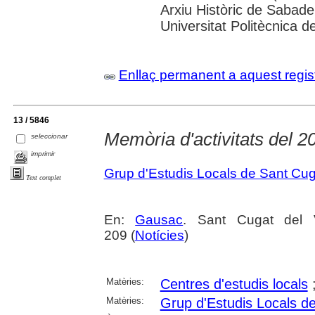
Arxiu Històric de Sabade
Universitat Politècnica de
Enllaç permanent a aquest regis
13 / 5846
Memòria d'activitats del 2
seleccionar
imprimir
Grup d'Estudis Locals de Sant Cuga
Text complet
En:
Gausac
. Sant Cugat del 
209 (
Notícies
)
Matèries:
Centres d'estudis locals
Matèries:
Grup d'Estudis Locals de