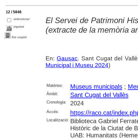
12 / 5846
El Servei de Patrimoni Hi
seleccionar
imprimir
(extracte de la memòria a
Text complet
En:
Gausac
. Sant Cugat del Vall
Municipal i Museu 2024
)
Matèries:
Museus municipals
;
Mem
Àmbit:
Sant Cugat del Vallès
Cronologia:
2024
Accés:
https://raco.cat/index.
Localització:
Biblioteca Gabriel Ferrat
Històric de la Ciutat de 
UAB: Humanitats (Hemero