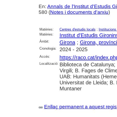
En:
Annals de l'Institut d'Estudis G
580 (
Notes i documents d'arxiu
)
Matèries:
Centres d'estudis locals
;
Institucions
Matèries:
Institut d'Estudis Gironin
Àmbit:
Girona
;
Girona, provínc
Cronologia:
2024 - 2025
Accés:
https://raco.cat/index.p
Localització:
Biblioteca de Catalunya; 
Virgili; B. Fages de Clim
UAB: Humanitats (Hemer
Universitat de Lleida; B.
Muntaner
Enllaç permanent a aquest regis