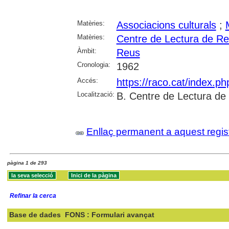
Matèries:
Associacions culturals
;
Matèries:
Centre de Lectura de R
Àmbit:
Reus
Cronologia:
1962
Accés:
https://raco.cat/index.p
Localització:
B. Centre de Lectura de
Enllaç permanent a aquest regis
pàgina 1 de 293
Refinar la cerca
Base de dades
FONS : Formulari avançat