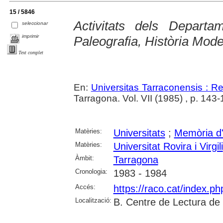
15 / 5846
Activitats dels Departa
seleccionar
imprimir
Paleografia, Història Mod
Text complet
En:
Universitas Tarraconensis : Rev
Tarragona. Vol. VII (1985) , p. 143
Matèries:
Universitats
;
Memòria d'a
Matèries:
Universitat Rovira i Virgili
Àmbit:
Tarragona
Cronologia:
1983 - 1984
Accés:
https://raco.cat/index.p
Localització:
B. Centre de Lectura de