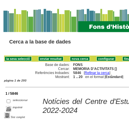
Cerca a la base de dades
Base de dades:
FONS
Cercar:
MEMORIA D'ACTIVITATS []
Referències trobades:
5846
[
Refinar la cerca
]
Mostrant:
1 .. 20
en el format [
Estàndard
]
pàgina 1 de 293
1 / 5846
Notícies del Centre d'Es
seleccionar
imprimir
2022-2024
Text complet