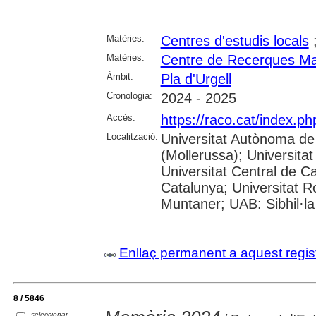
Matèries:
Centres d'estudis locals
Matèries:
Centre de Recerques Mas
Àmbit:
Pla d'Urgell
Cronologia:
2024 - 2025
Accés:
https://raco.cat/index.
Localització:
Universitat Autònoma de
(Mollerussa); Universitat
Universitat Central de Ca
Catalunya; Universitat Rov
Muntaner; UAB: Sibhil·la
Enllaç permanent a aquest regis
8 / 5846
seleccionar