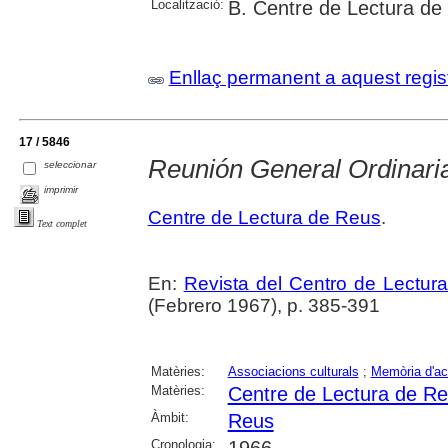
Localització:
B. Centre de Lectura de
Enllaç permanent a aquest regis
17 / 5846
Reunión General Ordinari
seleccionar
imprimir
Centre de Lectura de Reus
.
Text complet
En:
Revista del Centro de Lectur
(Febrero 1967), p. 385-391
Matèries:
Associacions culturals
;
Memòria d'act
Matèries:
Centre de Lectura de R
Àmbit:
Reus
Cronologia:
1966