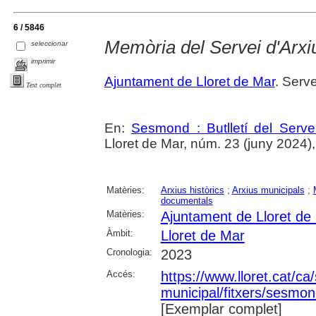
6 / 5846
Memòria del Servei d'Arxi
seleccionar
imprimir
Ajuntament de Lloret de Mar
. Serve
Text complet
En:
Sesmond : Butlletí del Serve
Lloret de Mar, núm. 23 (juny 2024), p
Matèries:
Arxius històrics
;
Arxius municipals
;
documentals
Matèries:
Ajuntament de Lloret de
Àmbit:
Lloret de Mar
Cronologia:
2023
Accés:
https://www.lloret.cat/ca
municipal/fitxers/sesmon
[Exemplar complet]