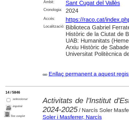
Àmbit:
Sant Cugat del Vallès
Cronologia:
2024
Accés:
https://raco.cat/index.
Localització:
Biblioteca Gabriel Ferrat
Històric de la Ciutat de 
UAB: Humanitats (Hemero
Arxiu Històric de Sabade
Universitat Politècnica de
Enllaç permanent a aquest regis
14 / 5846
Activitats de l'Institut d'
seleccionar
imprimir
2024-2025
/ Narcís Soler Masfe
Soler i Masferrer, Narcís
Text complet