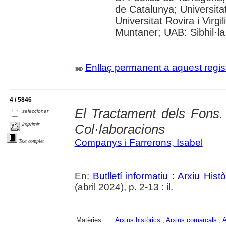
de Catalunya; Universita
Universitat Rovira i Virgi
Muntaner; UAB: Sibhil·la
Enllaç permanent a aquest regis
4 / 5846
El Tractament dels Fons. 
seleccionar
imprimir
Col·laboracions
Companys i Farrerons, Isabel
Text complet
En:
Butlletí informatiu : Arxiu His
(abril 2024), p. 2-13 : il.
Matèries:
Arxius històrics
;
Arxius comarcals
;
A