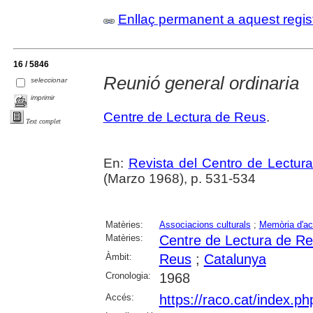
Enllaç permanent a aquest regis
16 / 5846
Reunió general ordinaria
seleccionar
imprimir
Centre de Lectura de Reus
.
Text complet
En:
Revista del Centro de Lectur
(Marzo 1968), p. 531-534
Matèries:
Associacions culturals
;
Memòria d'act
Matèries:
Centre de Lectura de R
Àmbit:
Reus
;
Catalunya
Cronologia:
1968
Accés:
https://raco.cat/index.p