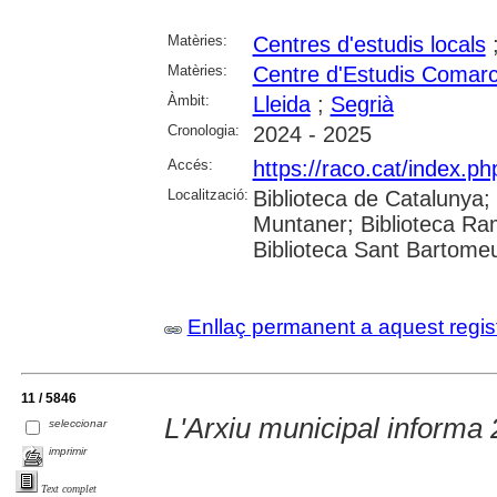
Matèries:
Centres d'estudis locals
Matèries:
Centre d'Estudis Comarc
Àmbit:
Lleida
;
Segrià
Cronologia:
2024 - 2025
Accés:
https://raco.cat/index.p
Localització:
Biblioteca de Catalunya; 
Muntaner; Biblioteca Ra
Biblioteca Sant Bartomeu 
Enllaç permanent a aquest regis
11 / 5846
L'Arxiu municipal informa
seleccionar
imprimir
Text complet