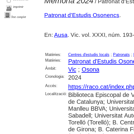
Memòria 2024
/ Patronat d'E
imprimir
Patronat d'Estudis Osonencs
.
Text complet
En:
Ausa
. Vic. vol. XXXI, núm. 193
Matèries:
Centres d'estudis locals
;
Patronats
;
Matèries:
Patronat d'Estudis Oson
Àmbit:
Vic
;
Osona
Cronologia:
2024
Accés:
https://raco.cat/index.p
Localització:
Biblioteca Episcopal de V
de Catalunya; Universita
Manlleu BBVA; Universitat 
Sabadell; Universitat Au
Torelló (Torelló); B. Cen
de Girona; B. Caterina 