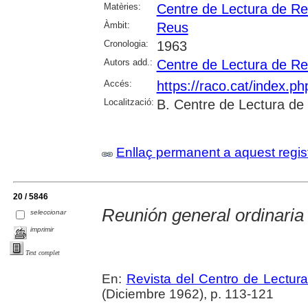
Matèries:
Centre de Lectura de R
Àmbit:
Reus
Cronologia:
1963
Autors add.:
Centre de Lectura de R
Accés:
https://raco.cat/index.p
Localització:
B. Centre de Lectura de
Enllaç permanent a aquest regis
20 / 5846
Reunión general ordinaria
seleccionar
imprimir
Text complet
En:
Revista del Centro de Lectur
(Diciembre 1962), p. 113-121