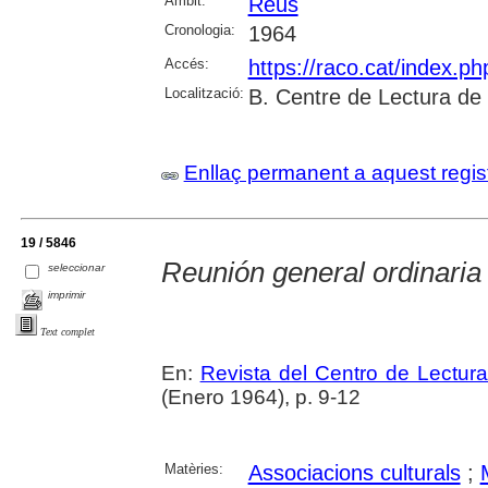
Àmbit:
Reus
Cronologia:
1964
Accés:
https://raco.cat/index.p
Localització:
B. Centre de Lectura de
Enllaç permanent a aquest regis
19 / 5846
Reunión general ordinaria
seleccionar
imprimir
Text complet
En:
Revista del Centro de Lectur
(Enero 1964), p. 9-12
Matèries:
Associacions culturals
;