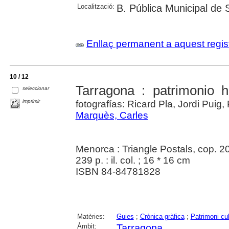
Localització:
B. Pública Municipal de 
Enllaç permanent a aquest regis
10 / 12
Tarragona : patrimonio 
seleccionar
imprimir
fotografías: Ricard Pla, Jordi Puig,
Marquès, Carles
Menorca : Triangle Postals, cop. 2
239 p. : il. col. ; 16 * 16 cm
ISBN 84-84781828
Matèries:
Guies
;
Crònica gràfica
;
Patrimoni cul
Àmbit:
Tarragona