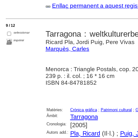
Enllaç permanent a aquest regis
9 / 12
Tarragona : weltkulturerb
seleccionar
imprimir
Ricard Pla, Jordi Puig, Pere Vivas
Marquès, Carles
Menorca : Triangle Postals, cop. 2
239 p. : il. col. ; 16 * 16 cm
ISBN 84-84781852
Matèries:
Crònica gràfica
;
Patrimoni cultural
;
G
Àmbit:
Tarragona
Cronologia:
[2005]
Autors add.:
Pla, Ricard
(Il·l.) ;
Puig, 