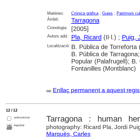
Matèries:
Crònica gràfica
;
Guies
;
Patrimoni cul
Àmbit:
Tarragona
Cronologia:
[2005]
Autors add.:
Pla, Ricard
(Il·l.) ;
Puig, 
Localització:
B. Pública de Torreforta
B. Pública de Tarragona;
Popular (Palafrugell); B
Fontanilles (Montblanc)
Enllaç permanent a aquest regis
12 / 12
Tarragona : human her
seleccionar
imprimir
photography: Ricard Pla, Jordi Pui
Marquès, Carles