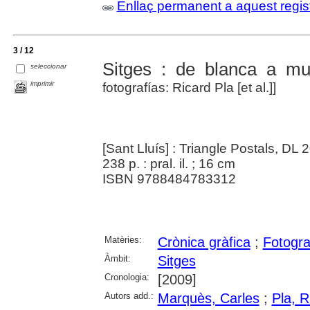
Enllaç permanent a aquest regis
3 / 12
Sitges : de blanca a mul
seleccionar
imprimir
fotografías: Ricard Pla [et al.]]
[Sant Lluís] : Triangle Postals, DL 
238 p. : pral. il. ; 16 cm
ISBN 9788484783312
Matèries:
Crònica gràfica
;
Fotogra
Àmbit:
Sitges
Cronologia:
[2009]
Autors add.:
Marquès, Carles
;
Pla, R