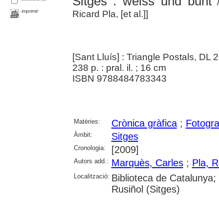
Sitges : weiss und bunt
/
imprimir
Ricard Pla, [et al.]]
[Sant Lluís] : Triangle Postals, DL 
238 p. : pral. il. ; 16 cm
ISBN 9788484783343
Matèries:
Crònica gràfica
;
Fotogra
Àmbit:
Sitges
Cronologia:
[2009]
Autors add.:
Marquès, Carles
;
Pla, R
Localització:
Biblioteca de Catalunya;
Rusiñol (Sitges)