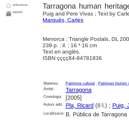
Tarragona human heritag
seleccionar
imprimir
Puig and Pere Vivas ; Text by Car
Marquès, Carles
Menorca : Triangle Postals, DL 20
239 p. : il. ; 16 * 16 cm
Text en anglès.
ISBN çççç84-84781836
Matèries:
Patrimoni cultural
;
Patrimoni històric i
Àmbit:
Tarragona
Cronologia:
[2005]
Autors add.:
Pla, Ricard
(Il·l.) ;
Puig, 
Localització:
B. Pública de Tarragona