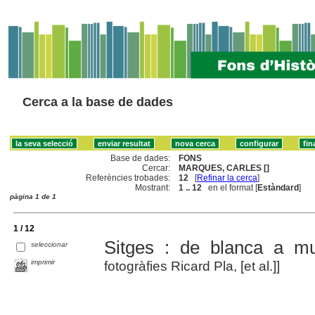
Cerca a la base de dades
Base de dades:
FONS
Cercar:
MARQUES, CARLES []
Referències trobades:
12
[
Refinar la cerca
]
Mostrant:
1 .. 12
en el format [
Estàndard
]
pàgina 1 de 1
1 / 12
Sitges : de blanca a mul
seleccionar
imprimir
fotogràfies Ricard Pla, [et al.]]