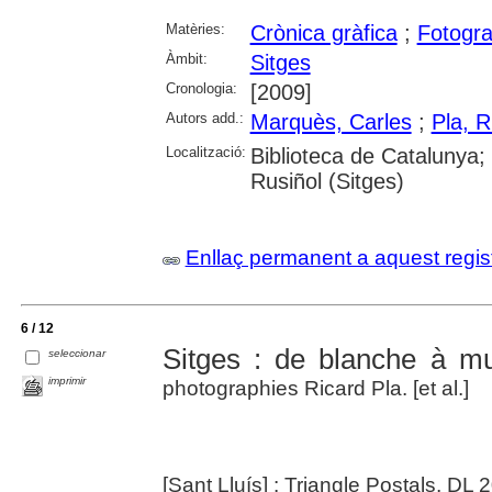
Matèries:
Crònica gràfica
;
Fotogra
Àmbit:
Sitges
Cronologia:
[2009]
Autors add.:
Marquès, Carles
;
Pla, R
Localització:
Biblioteca de Catalunya;
Rusiñol (Sitges)
Enllaç permanent a aquest regis
6 / 12
Sitges : de blanche à mul
seleccionar
imprimir
photographies Ricard Pla. [et al.]
[Sant Lluís] : Triangle Postals, DL 