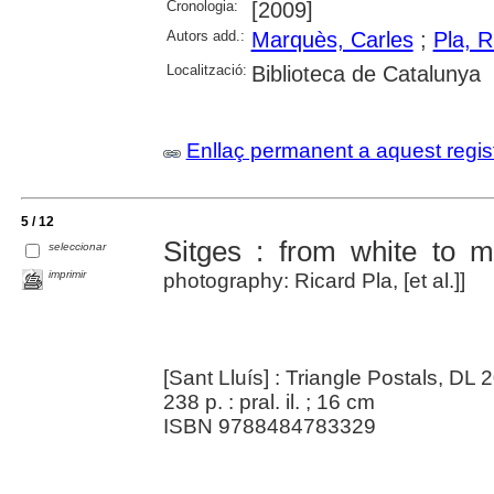
Cronologia:
[2009]
Autors add.:
Marquès, Carles
;
Pla, R
Localització:
Biblioteca de Catalunya
Enllaç permanent a aquest regis
5 / 12
Sitges : from white to mu
seleccionar
imprimir
photography: Ricard Pla, [et al.]]
[Sant Lluís] : Triangle Postals, DL 
238 p. : pral. il. ; 16 cm
ISBN 9788484783329