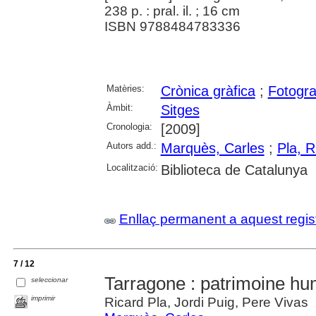
238 p. : pral. il. ; 16 cm
ISBN 9788484783336
Matèries:
Crònica gràfica
;
Fotogra
Àmbit:
Sitges
Cronologia:
[2009]
Autors add.:
Marquès, Carles
;
Pla, R
Localització:
Biblioteca de Catalunya
Enllaç permanent a aquest regis
7 / 12
Tarragone : patrimoine hu
seleccionar
imprimir
Ricard Pla, Jordi Puig, Pere Vivas