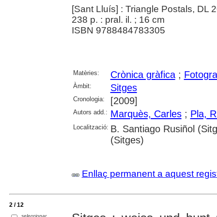
[Sant Lluís] : Triangle Postals, DL 
238 p. : pral. il. ; 16 cm
ISBN 9788484783305
Matèries:
Crònica gràfica
;
Fotogra
Àmbit:
Sitges
Cronologia:
[2009]
Autors add.:
Marquès, Carles
;
Pla, R
Localització:
B. Santiago Rusiñol (Sit
(Sitges)
Enllaç permanent a aquest regis
2 / 12
seleccionar