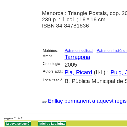
Menorca : Triangle Postals, cop. 2
239 p. : il. col. ; 16 * 16 cm
ISBN 84-84781836
Matèries:
Patrimoni cultural
;
Patrimoni històric i
Àmbit:
Tarragona
Cronologia:
2005
Autors add.:
Pla, Ricard
(Il·l.) ;
Puig, 
Localització:
B. Pública Municipal de 
Enllaç permanent a aquest regis
pàgina 1 de 1