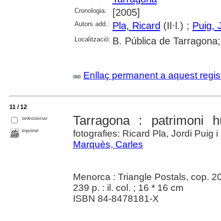
Cronologia:
[2005]
Autors add.:
Pla, Ricard
(Il·l.) ;
Puig, 
Localització:
B. Pública de Tarragona;
Enllaç permanent a aquest regis
11 / 12
Tarragona : patrimoni 
seleccionar
imprimir
fotografies: Ricard Pla, Jordi Puig 
Marquès, Carles
Menorca : Triangle Postals, cop. 2
239 p. : il. col. ; 16 * 16 cm
ISBN 84-8478181-X