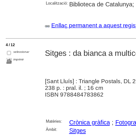
Localització:
Biblioteca de Catalunya;
Enllaç permanent a aquest regis
4 / 12
Sitges : da bianca a multic
seleccionar
imprimir
[Sant Lluís] : Triangle Postals, DL 
238 p. : pral. il. ; 16 cm
ISBN 9788484783862
Matèries:
Crònica gràfica
;
Fotogra
Àmbit:
Sitges