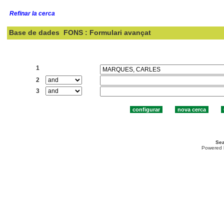
Refinar la cerca
Base de dades
FONS : Formulari avançat
Cercar:
1
2
3
Sea
Powered