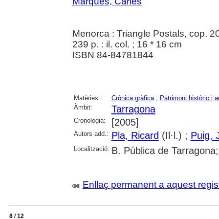
Marquès, Carles
Menorca : Triangle Postals, cop. 2
239 p. : il. col. ; 16 * 16 cm
ISBN 84-84781844
Matèries:
Crònica gràfica
;
Patrimoni històric i ar
Àmbit:
Tarragona
Cronologia:
[2005]
Autors add.:
Pla, Ricard
(Il·l.) ;
Puig, 
Localització:
B. Pública de Tarragona;
Enllaç permanent a aquest regis
8 / 12