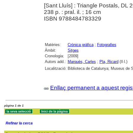
[Sant Lluís] : Triangle Postals, DL 
238 p. : pral. il. ; 16 cm
ISBN 9788484783329
Matèries:
Crònica gràfica
;
Fotografies
Àmbit:
Sitges
Cronologia:
[2009]
Autors add.:
Marquès, Carles
;
Pla, Ricard
(Il·l.)
Localització:
Biblioteca de Catalunya; Museus de Si
Enllaç permanent a aquest regis
pàgina 1 de 1
Refinar la cerca