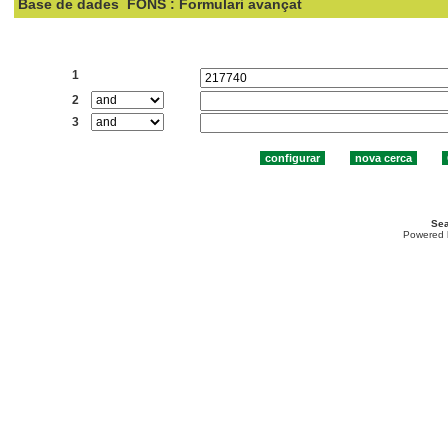
Base de dades
FONS : Formulari avançat
Cercar:
1
2
3
Sea
Powered