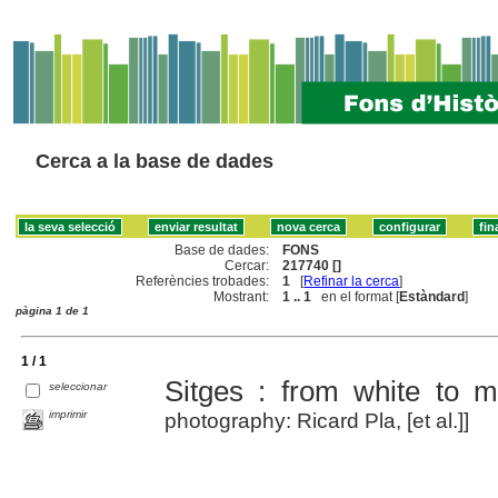
Cerca a la base de dades
Base de dades:
FONS
Cercar:
217740 []
Referències trobades:
1
[
Refinar la cerca
]
Mostrant:
1 .. 1
en el format [
Estàndard
]
pàgina 1 de 1
1 / 1
Sitges : from white to mu
seleccionar
imprimir
photography: Ricard Pla, [et al.]]