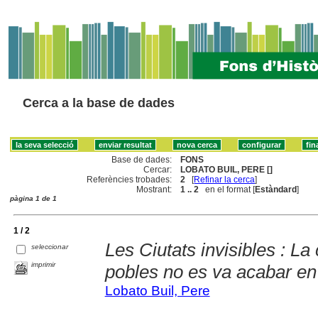
Cerca a la base de dades
Base de dades:
FONS
Cercar:
LOBATO BUIL, PERE []
Referències trobades:
2
[
Refinar la cerca
]
Mostrant:
1 .. 2
en el format [
Estàndard
]
pàgina 1 de 1
1 / 2
Les Ciutats invisibles : La
seleccionar
imprimir
pobles no es va acabar en
Lobato Buil, Pere