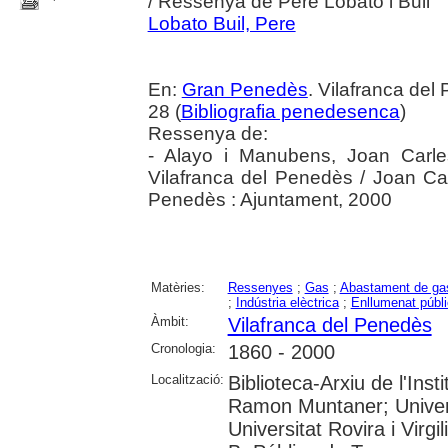
/ Ressenya de Pere Lobato i Buil
Lobato Buil, Pere
En:
Gran Penedès
. Vilafranca de
28 (
Bibliografia penedesenca
)
Ressenya de:
- Alayo i Manubens, Joan Carles.
Vilafranca del Penedès / Joan Ca
Penedès : Ajuntament, 2000
Matèries:
Ressenyes
;
Gas
;
Abastament de ga
;
Indústria elèctrica
;
Enllumenat públi
Àmbit:
Vilafranca del Penedès
Cronologia:
1860 - 2000
Localització:
Biblioteca-Arxiu de l'Inst
Ramon Muntaner; Univer
Universitat Rovira i Virgil