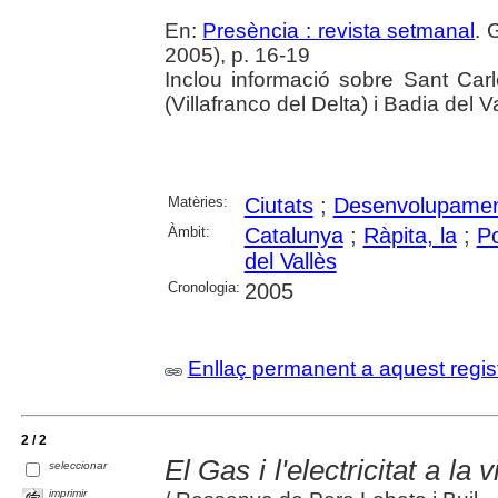
En:
Presència : revista setmanal
. 
2005), p. 16-19
Inclou informació sobre Sant Car
(Villafranco del Delta) i Badia del V
Matèries:
Ciutats
;
Desenvolupamen
Àmbit:
Catalunya
;
Ràpita, la
;
Po
del Vallès
Cronologia:
2005
Enllaç permanent a aquest regis
2 / 2
El Gas i l'electricitat a la
seleccionar
imprimir