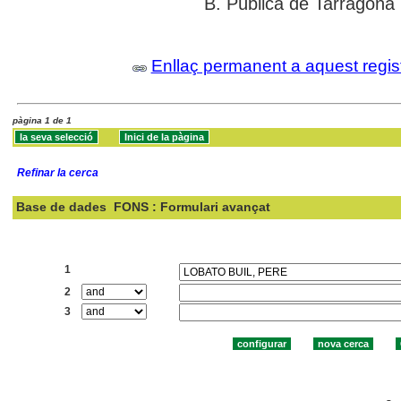
B. Pública de Tarragona
Enllaç permanent a aquest regis
pàgina 1 de 1
Refinar la cerca
Base de dades
FONS : Formulari avançat
Cercar:
1
2
3