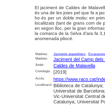
El jaciment de Caldes de Malavel
és una de les joies pel que fa a ja
ho és per un doble motiu: en primer
localitzats (tant de grans com de p
en segon lloc, per la gran informa
la comarca de la Selva d'ara fa 3,
anomenada pliocè.
Matèries:
Jaciments arqueològics
;
Excavacions
Matèries:
Jaciment del Camp dels 
Àmbit:
Caldes de Malavella
Cronologia:
[2019]
Accés:
https://www.raco.cat/ind
Localització:
Biblioteca de Catalunya;
Universitat de Barcelona;
Vic-Universitat Central d
Catalunya; Universitat Po