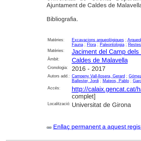
Ajuntament de Caldes de Malavella, 
Bibliografia.
Matèries:
Excavacions arqueològiques
;
Arqueol
Fauna
;
Flora
;
Paleontologia
;
Restes
Matèries:
Jaciment del Camp dels 
Àmbit:
Caldes de Malavella
Cronologia:
2016 - 2017
Autors add.:
Campeny Vall-llosera, Gerard
;
Gómez 
Ballester, Jordi
;
Mateos, Pablo
;
Garc
Accés:
http://calaix.gencat.cat
complet]
Localització:
Universitat de Girona
Enllaç permanent a aquest regis