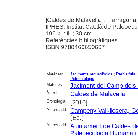
[Caldes de Malavella] ; [Tarragona
IPHES, Institut Català de Paleoec
199 p. : il. ; 30 cm
Referències bibliogràfiques.
ISBN 9788460650607
Matèries:
Jaciments arqueològics
;
Prehistòria
Paleontologia
Matèries:
Jaciment del Camp dels 
Àmbit:
Caldes de Malavella
Cronologia:
[2010]
Autors add.:
Campeny Vall-llosera, G
(Ed.)
Autors add.:
Ajuntament de Caldes de
Paleoecologia Humana i 