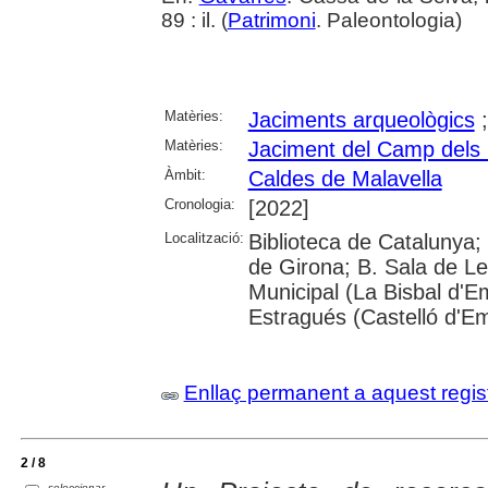
89 : il. (
Patrimoni
. Paleontologia)
Matèries:
Jaciments arqueològics
Matèries:
Jaciment del Camp dels 
Àmbit:
Caldes de Malavella
Cronologia:
[2022]
Localització:
Biblioteca de Catalunya; 
de Girona; B. Sala de Le
Municipal (La Bisbal d'
Estragués (Castelló d'E
Enllaç permanent a aquest regis
2 / 8
seleccionar