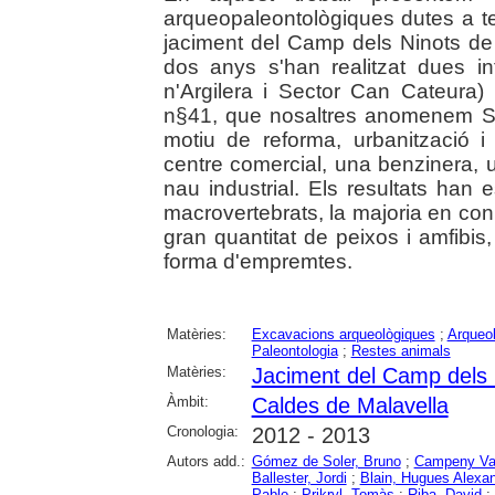
arqueopaleontològiques dutes a t
jaciment del Camp dels Ninots de
dos anys s'han realitzat dues i
n'Argilera i Sector Can Cateura)
n§41, que nosaltres anomenem Se
motiu de reforma, urbanització i
centre comercial, una benzinera, 
nau industrial. Els resultats han 
macrovertebrats, la majoria en con
gran quantitat de peixos i amfibi
forma d'empremtes.
Matèries:
Excavacions arqueològiques
;
Arqueol
Paleontologia
;
Restes animals
Matèries:
Jaciment del Camp dels 
Àmbit:
Caldes de Malavella
Cronologia:
2012 - 2013
Autors add.:
Gómez de Soler, Bruno
;
Campeny Vall
Ballester, Jordi
;
Blain, Hugues Alexa
Pablo
;
Prikryl, Tomàs
;
Riba, David
;