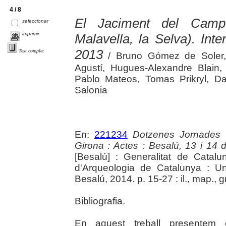
4 / 8
El Jaciment del Camp
seleccionar
imprimir
Malavella, la Selva). Int
2013
Text complet
/ Bruno Gómez de Soler,
Agustí, Hugues-Alexandre Blain,
Pablo Mateos, Tomas Prikryl, D
Salonia
En:
221234
Dotzenes Jornades 
Girona : Actes : Besalú, 13 i 14
[Besalú] : Generalitat de Cata
d'Arqueologia de Catalunya : Un
Besalú, 2014. p. 15-27 : il., map., g
Bibliografia.
En aquest treball presentem e