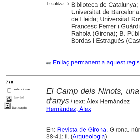
Localització:
Biblioteca de Catalunya;
Universitat de Barcelona;
de Lleida; Universitat Rov
Francesc Ferrer i Guàrdi
Rahola (Girona); B. Públ
Bordas i Estragués (Cast
Enllaç permanent a aquest regis
7 / 8
El Camp dels Ninots, una 
seleccionar
imprimir
d'anys
/ text: Àlex Hernàndez
Hernàndez, Àlex
Text complet
En:
Revista de Girona
. Girona, n
38-41: il. (
Arqueologia
)