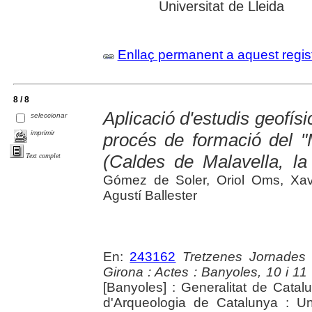
Universitat de Lleida
Enllaç permanent a aquest regis
8 / 8
Aplicació d'estudis geofísi
seleccionar
imprimir
procés de formació del 
(Caldes de Malavella, la
Text complet
Gómez de Soler, Oriol Oms, Xav
Agustí Ballester
En:
243162
Tretzenes Jornades
Girona : Actes : Banyoles, 10 i 1
[Banyoles] : Generalitat de Cata
d'Arqueologia de Catalunya : Un