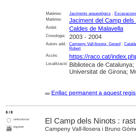
Matèries:
Jaciments arqueològics
;
Excavacions
Matèries:
Jaciment del Camp dels 
Àmbit:
Caldes de Malavella
Cronologia:
2003 - 2004
Autors add.:
Campeny Vall-llosera, Gerard
;
Catalá
Robert
Accés:
https://raco.cat/index.p
Localització:
Biblioteca de Catalunya;
Universitat de Girona; 
Enllaç permanent a aquest regis
6 / 8
El Camp dels Ninots : rast
seleccionar
imprimir
Campeny Vall-llosera i Bruno Góm