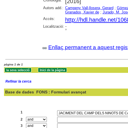
Cronologia:
[2016]
Autors add.:
Campeny Vall-llosera, Gerard
;
Gómez 
Granados, Xavier de
;
Jurado, M. Jos
Accés:
http://hdl.handle.net/10
Localització:
;
Enllaç permanent a aquest regis
pàgina 1 de 1
Refinar la cerca
Base de dades
FONS : Formulari avançat
Cercar:
1
2
3