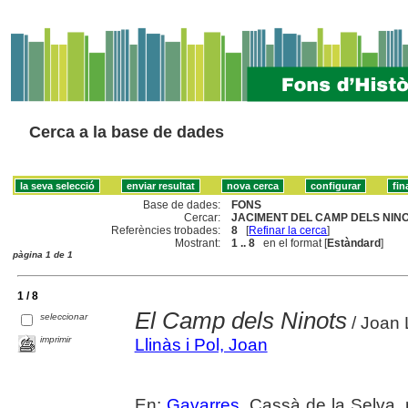
Cerca a la base de dades
Base de dades:
FONS
Cercar:
JACIMENT DEL CAMP DELS NINO
Referències trobades:
8
[
Refinar la cerca
]
Mostrant:
1 .. 8
en el format [
Estàndard
]
pàgina 1 de 1
1 / 8
El Camp dels Ninots
seleccionar
/ Joan L
imprimir
Llinàs i Pol, Joan
En:
Gavarres
. Cassà de la Selva, 