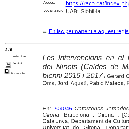
Accés:
https://raco.cat/index.p
Localització:
UAB: Sibhil·la
Enllaç permanent a aquest regis
3 / 8
Les Intervencions en el 
seleccionar
imprimir
del Ninots (Caldes de Ma
bienni 2016 i 2017
Text complet
/ Gerard 
Oms, Jordi Agustí, Pablo Mateos,
En:
204046
Catorzenes Jornades
Girona
. Barcelona ; Girona ; [C
Catalunya, Departament de Cultur
Universitat de Girona, Departam