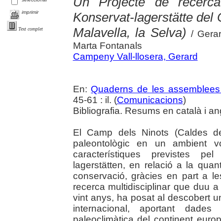
Un Projecte de recerc
imprimir
Konservat-lagerstätte del
Malavella, la Selva)
Text complet
/ Gera
Marta Fontanals
Campeny Vall-llosera, Gerard
En:
Quaderns de les assemblees 
45-61 : il. (
Comunicacions
)
Bibliografia. Resums en català i an
El Camp dels Ninots (Caldes de
paleontològic en un ambient vo
característiques previstes pe
lagerstätten, en relació a la quant
conservació, gràcies en part a le
recerca multidisciplinar que duu
vint anys, ha posat al descobert un
internacional, aportant dades 
paleoclimàtica del continent europ