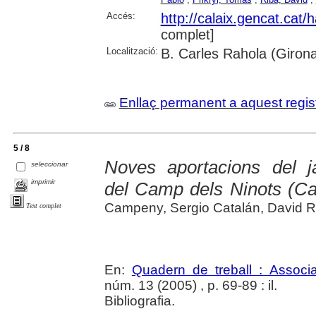
Accés:
http://calaix.gencat.cat
complet]
Localització:
B. Carles Rahola (Giron
Enllaç permanent a aquest regis
5 / 8
Noves aportacions del j
seleccionar
imprimir
del Camp dels Ninots (Ca
Campeny, Sergio Catalán, David R
Text complet
En:
Quadern de treball : Associ
núm. 13 (2005) , p. 69-89 : il.
Bibliografia.