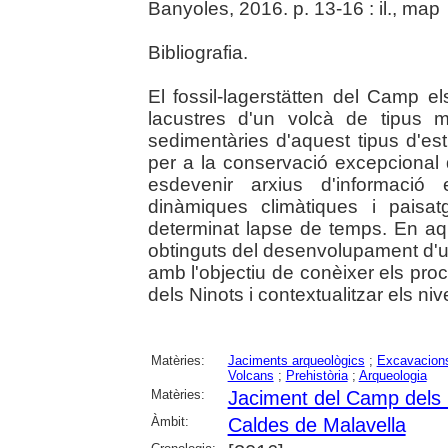
Banyoles, 2016. p. 13-16 : il., map
Bibliografia.
El fossil-lagerstätten del Camp e
lacustres d'un volcà de tipus ma
sedimentàries d'aquest tipus d'es
per a la conservació excepcional 
esdevenir arxius d'informació
dinàmiques climàtiques i paisat
determinat lapse de temps. En aqu
obtinguts del desenvolupament d'u
amb l'objectiu de conèixer els pr
dels Ninots i contextualitzar els niv
Matèries:
Jaciments arqueològics
;
Excavacions
Volcans
;
Prehistòria
;
Arqueologia
Matèries:
Jaciment del Camp dels 
Àmbit:
Caldes de Malavella