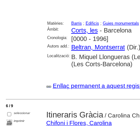
Matèries:
Barris
;
Edificis
;
Guies monumentals
Àmbit:
Corts, les
- Barcelona
Cronologia:
[0000 - 1996]
Autors add.:
Beltran, Montserrat
(Dir.
Localització:
B. Miquel Llongueras (L
(Les Corts-Barcelona)
Enllaç permanent a aquest regis
6 / 9
Itineraris Gràcia
seleccionar
/ Carolina Chi
imprimir
Chifoni i Flores, Carolina