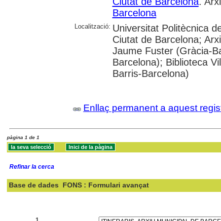
Ciutat de Barcelona
. Arx
Barcelona
Localització:
Universitat Politècnica d
Ciutat de Barcelona; Arxi
Jaume Fuster (Gràcia-Bar
Barcelona); Biblioteca Vi
Barris-Barcelona)
Enllaç permanent a aquest regis
pàgina 1 de 1
Refinar la cerca
Base de dades
FONS : Formulari avançat
Cercar:
1