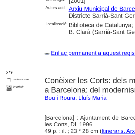
[2001]
Autors add.:
Arxiu Municipal de Barce
Districte Sarrià-Sant Ger
Localització:
Biblioteca de Catalunya; 
B. Clarà (Sarrià-Sant Ge
Enllaç permanent a aquest regis
5 / 9
Conèixer les Corts: dels 
seleccionar
imprimir
a Barcelona: del modernis
Bou i Roura, Lluís Maria
[Barcelona] : Ajuntament de Barce
les Corts, DL 1996
49 p. : il. ; 23 * 28 cm (
Itineraris. A