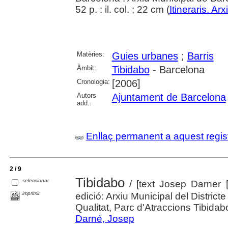
52 p. : il. col. ; 22 cm (
Itineraris. A
Matèries:
Guies urbanes
;
Barris
Àmbit:
Tibidabo
- Barcelona
Cronologia:
[2006]
Autors
Ajuntament de Barcelona
add.:
Enllaç permanent a aquest regis
2 / 9
Tibidabo
seleccionar
/ [text Josep Darner [s
imprimir
edició: Arxiu Municipal del Distric
Qualitat, Parc d'Atraccions Tibidab
Darné, Josep