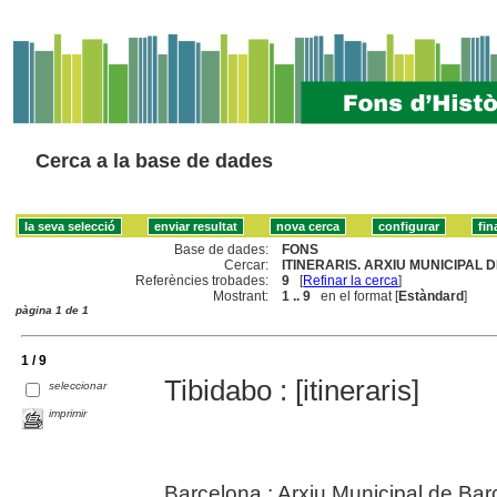
Cerca a la base de dades
Base de dades:
FONS
Cercar:
ITINERARIS. ARXIU MUNICIPAL 
Referències trobades:
9
[
Refinar la cerca
]
Mostrant:
1 .. 9
en el format [
Estàndard
]
pàgina 1 de 1
1 / 9
Tibidabo : [itineraris]
seleccionar
imprimir
Barcelona : Arxiu Municipal de Ba