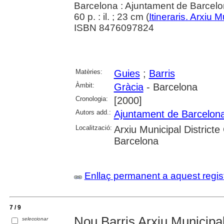
Barcelona : Ajuntament de Barcel
60 p. : il. ; 23 cm (
Itineraris. Arxiu 
ISBN 8476097824
Matèries:
Guies
;
Barris
Àmbit:
Gràcia
- Barcelona
Cronologia:
[2000]
Autors add.:
Ajuntament de Barcelon
Localització:
Arxiu Municipal Districte
Barcelona
Enllaç permanent a aquest regis
7 / 9
Nou Barris Arxiu Municipal 
seleccionar