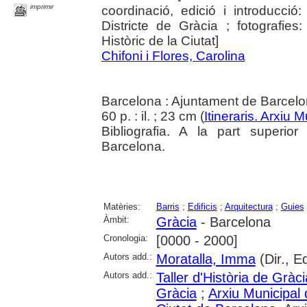
imprimir
coordinació, edició i introducció
Districte de Gràcia ; fotografie
Històric de la Ciutat]
Chifoni i Flores, Carolina
Barcelona : Ajuntament de Barcel
60 p. : il. ; 23 cm (
Itineraris. Arxiu 
Bibliografia. A la part superio
Barcelona.
Matèries:
Barris
;
Edificis
;
Arquitectura
;
Guies
Àmbit:
Gràcia
- Barcelona
Cronologia:
[0000 - 2000]
Autors add.:
Moratalla, Imma
(Dir., Ed
Autors add.:
Taller d'Història de Gràci
Gràcia
;
Arxiu Municipal