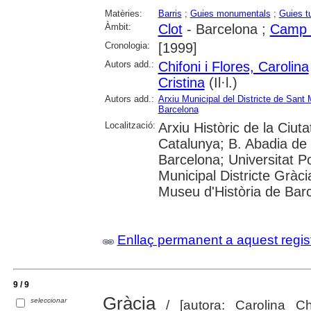
Matèries:
Barris
;
Guies monumentals
;
Guies t
Àmbit:
Clot
- Barcelona ;
Camp d
Cronologia:
[1999]
Autors add.:
Chifoni i Flores, Carolina
Cristina
(Il·l.)
Autors add.:
Arxiu Municipal del Districte de Sant 
Barcelona
Localització:
Arxiu Històric de la Ciut
Catalunya; B. Abadia de 
Barcelona; Universitat Po
Municipal Districte Gràci
Museu d'Història de Bar
Enllaç permanent a aquest regis
9 / 9
Gràcia
seleccionar
/ [autora: Carolina Chi