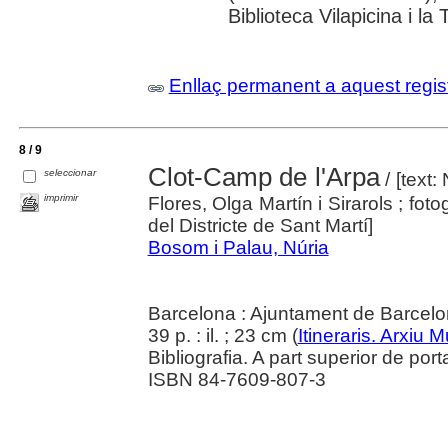
Biblioteca Vilapicina i l
Enllaç permanent a aquest regis
8 / 9
Clot-Camp de l'Arpa
seleccionar
/ [text:
imprimir
Flores, Olga Martín i Sirarols ; foto
del Districte de Sant Martí]
Bosom i Palau, Núria
Barcelona : Ajuntament de Barcel
39 p. : il. ; 23 cm (
Itineraris. Arxiu 
Bibliografia. A part superior de por
ISBN 84-7609-807-3