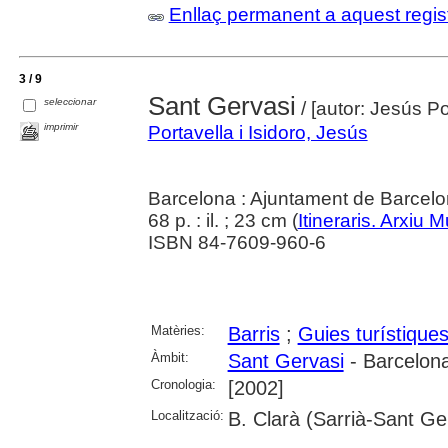
Enllaç permanent a aquest regis
3 / 9
Sant Gervasi
seleccionar
/ [autor: Jesús Por
imprimir
Portavella i Isidoro, Jesús
Barcelona : Ajuntament de Barcel
68 p. : il. ; 23 cm (
Itineraris. Arxiu 
ISBN 84-7609-960-6
Matèries:
Barris
;
Guies turístique
Àmbit:
Sant Gervasi
- Barcelon
Cronologia:
[2002]
Localització:
B. Clarà (Sarrià-Sant Ge