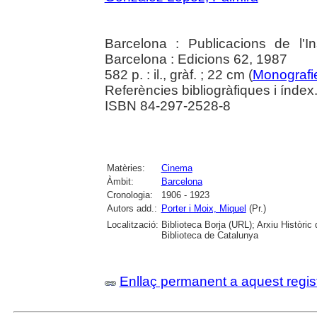
Barcelona : Publicacions de l'I
Barcelona : Edicions 62, 1987
582 p. : il., gràf. ; 22 cm (
Monografi
Referències bibliogràfiques i índex
ISBN 84-297-2528-8
Matèries:
Cinema
Àmbit:
Barcelona
Cronologia:
1906 - 1923
Autors add.:
Porter i Moix, Miquel
(Pr.)
Localització:
Biblioteca Borja (URL); Arxiu Històric
Biblioteca de Catalunya
Enllaç permanent a aquest regis