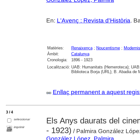
En:
L'Avenç : Revista d'Història
. B
Matèries:
Renaixença
;
Noucentisme
;
Moderni
Àmbit:
Catalunya
Cronologia:
1896 - 1923
Localització:
UAB: Humanitats (Hemeroteca); UAB: 
Biblioteca Borja (URL); B. Abadia de 
Enllaç permanent a aquest regis
3 / 4
Els Anys daurats del cine
seleccionar
imprimir
- 1923)
/ Palmira González López 
González López, Palmira