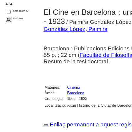
4 / 4
El Cine en Barcelona : un
seleccionar
imprimir
- 1923
/ Palmira González López
González López, Palmira
Barcelona : Publicacions Edicions 
55 p. ; 22 cm (
Facultad de Filosofí
Resum de la tesi doctoral.
Matèries:
Cinema
Àmbit:
Barcelona
Cronologia:
1906 - 1923
Localització:
Arxiu Històric de la Ciutat de Barcelo
Enllaç permanent a aquest regis