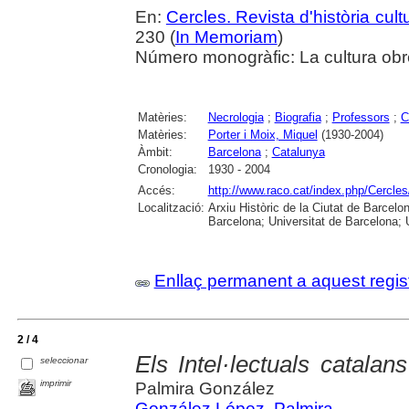
En:
Cercles. Revista d'història cult
230 (
In Memoriam
)
Número monogràfic: La cultura obr
Matèries:
Necrologia
;
Biografia
;
Professors
;
C
Matèries:
Porter i Moix, Miquel
(1930-2004)
Àmbit:
Barcelona
;
Catalunya
Cronologia:
1930 - 2004
Accés:
http://www.raco.cat/index.php/Cercles
Localització:
Arxiu Històric de la Ciutat de Barcel
Barcelona; Universitat de Barcelona; Un
Enllaç permanent a aquest regis
2 / 4
Els Intel·lectuals catala
seleccionar
imprimir
Palmira González
González López, Palmira