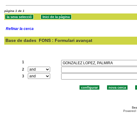
pàgina 1 de 1
Refinar la cerca
Base de dades
FONS : Formulari avançat
Cercar:
1
2
3
Sea
Powered