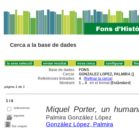
Cerca a la base de dades
Base de dades:
FONS
Cercar:
GONZALEZ LOPEZ, PALMIRA []
Referències trobades:
4
[
Refinar la cerca
]
Mostrant:
1 .. 4
en el format [
Estàndard
]
pàgina 1 de 1
1 / 4
Miquel Porter, un humani
seleccionar
imprimir
Palmira González López
González López, Palmira
Text complet