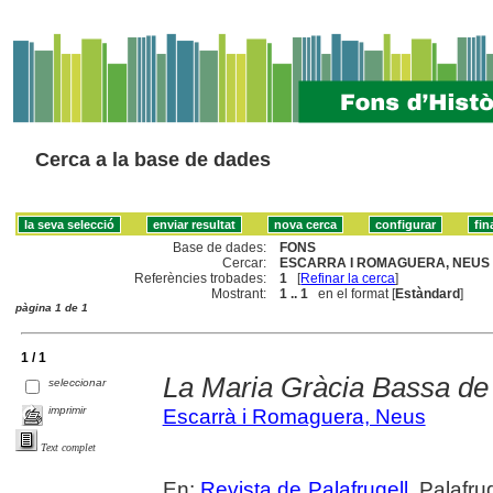
Cerca a la base de dades
Base de dades:
FONS
Cercar:
ESCARRA I ROMAGUERA, NEUS 
Referències trobades:
1
[
Refinar la cerca
]
Mostrant:
1 .. 1
en el format [
Estàndard
]
pàgina 1 de 1
1 / 1
La Maria Gràcia Bassa de
seleccionar
imprimir
Escarrà i Romaguera, Neus
Text complet
En:
Revista de Palafrugell
. Palafr