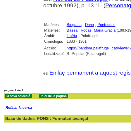
octubre 1992), p. 13 : il. (
Personat
Matèries:
Biografia
;
Dona
;
Poetesses
Matèries:
Bassa i Rocas, Maria Gràcia
(1883-19
Àmbit:
Llofriu
- Palafrugell
Cronologia:
1883 - 1961
Accés:
https://pandora.palafrugell.cat/view
Localització:
B. Popular (Palafrugell)
Enllaç permanent a aquest regis
pàgina 1 de 1
Refinar la cerca
Base de dades
FONS : Formulari avançat