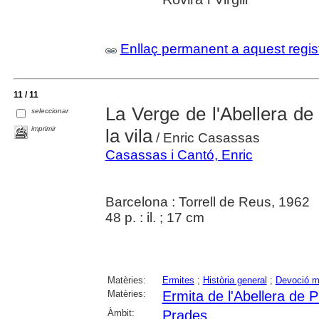
Enllaç permanent a aquest regis
11 / 11
La Verge de l'Abellera de
seleccionar
imprimir
la vila
/ Enric Casassas
Casassas i Cantó, Enric
Barcelona : Torrell de Reus, 1962
48 p. : il. ; 17 cm
Matèries:
Ermites
;
Història general
;
Devoció m
Matèries:
Ermita de l'Abellera de 
Àmbit:
Prades