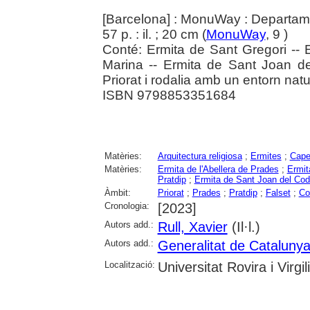
[Barcelona] : MonuWay : Departame
57 p. : il. ; 20 cm (
MonuWay
, 9 )
Conté: Ermita de Sant Gregori -- E
Marina -- Ermita de Sant Joan de
Priorat i rodalia amb un entorn nat
ISBN 9798853351684
Matèries:
Arquitectura religiosa
;
Ermites
;
Cape
Matèries:
Ermita de l'Abellera de Prades
;
Ermit
Pratdip
;
Ermita de Sant Joan del Cod
Àmbit:
Priorat
;
Prades
;
Pratdip
;
Falset
;
Co
Cronologia:
[2023]
Autors add.:
Rull, Xavier
(Il·l.)
Autors add.:
Generalitat de Cataluny
Localització:
Universitat Rovira i Virgili