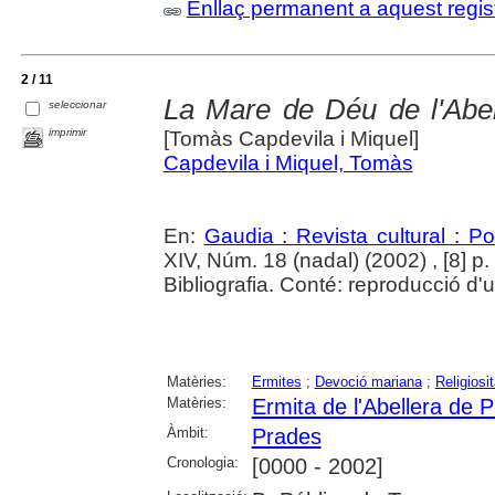
Enllaç permanent a aquest regis
2 / 11
La Mare de Déu de l'Abe
seleccionar
imprimir
[Tomàs Capdevila i Miquel]
Capdevila i Miquel, Tomàs
En:
Gaudia : Revista cultural : P
XIV, Núm. 18 (nadal) (2002) , [8] p. 
Bibliografia. Conté: reproducció d'u
Matèries:
Ermites
;
Devoció mariana
;
Religiosi
Matèries:
Ermita de l'Abellera de 
Àmbit:
Prades
Cronologia:
[0000 - 2002]