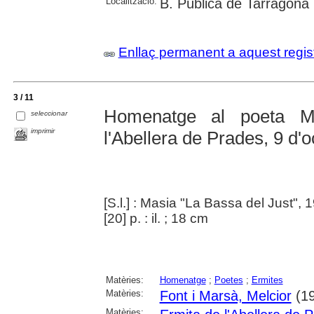
Localització:
B. Pública de Tarragona
Enllaç permanent a aquest regis
3 / 11
Homenatge al poeta Me
seleccionar
imprimir
l'Abellera de Prades, 9 d'
[S.l.] : Masia "La Bassa del Just", 
[20] p. : il. ; 18 cm
Matèries:
Homenatge
;
Poetes
;
Ermites
Matèries:
Font i Marsà, Melcior
(19
Matèries: