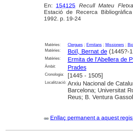
En:
154125
Recull Mateu Fletxa
Estació de Recerca Bibliogràfic
1992. p. 19-24
Matèries:
Clergues
;
Ermitans
;
Missioners
;
Bio
Matèries:
Boïl, Bernat de
(1445?-1
Matèries:
Ermita de l'Abellera de 
Àmbit:
Prades
Cronologia:
[1445 - 1505]
Localització:
Arxiu Nacional de Catal
Barcelona; Universitat Ro
Reus; B. Ventura Gassol 
Enllaç permanent a aquest regis