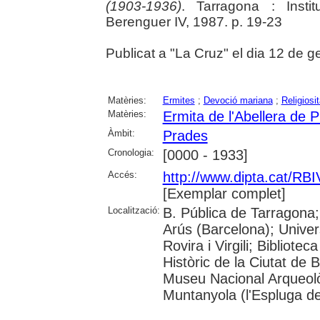
(1903-1936)
. Tarragona : Insti
Berenguer IV, 1987. p. 19-23
Publicat a "La Cruz" el dia 12 de 
Matèries:
Ermites
;
Devoció mariana
;
Religiosi
Matèries:
Ermita de l'Abellera de 
Àmbit:
Prades
Cronologia:
[0000 - 1933]
Accés:
http://www.dipta.cat/RBIV
[Exemplar complet]
Localització:
B. Pública de Tarragona;
Arús (Barcelona); Univer
Rovira i Virgili; Bibliot
Històric de la Ciutat de
Museu Nacional Arqueol
Muntanyola (l'Espluga de