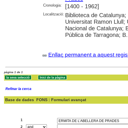
Cronologia:
[1400 - 1962]
Localització:
Biblioteca de Catalunya;
Universitat Ramon Llull; U
Nacional de Catalunya; 
Pública de Tarragona; B
Enllaç permanent a aquest regis
pàgina 1 de 1
Refinar la cerca
Base de dades
FONS : Formulari avançat
Cercar:
1
2