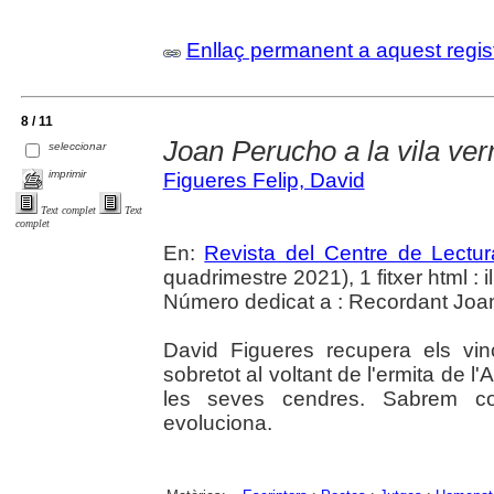
Enllaç permanent a aquest regis
8 / 11
Joan Perucho a la vila ver
seleccionar
imprimir
Figueres Felip, David
Text complet
Text
complet
En:
Revista del Centre de Lectu
quadrimestre 2021), 1 fitxer html : il.
Número dedicat a : Recordant Joa
David Figueres recupera els vi
sobretot al voltant de l'ermita de 
les seves cendres. Sabrem co
evoluciona.