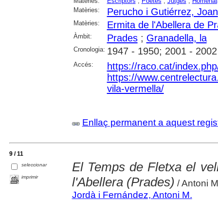
Matèries:
Escriptors
;
Poetes
;
Jutges
;
Homenat
Matèries:
Perucho i Gutiérrez, Joan
Matèries:
Ermita de l'Abellera de P
Àmbit:
Prades
;
Granadella, la
Cronologia:
1947 - 1950; 2001 - 2002
Accés:
https://raco.cat/index.ph
https://www.centrelectura.
vila-vermella/
Enllaç permanent a aquest regis
9 / 11
El Temps de Fletxa el vell
seleccionar
imprimir
l'Abellera (Prades)
/ Antoni M
Jordà i Fernández, Antoni M.