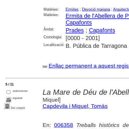
Matèries:
Ermites
;
Devoció mariana
;
Arquitect
Matèries:
Ermita de l'Abellera de 
Capafonts
Àmbit:
Prades
;
Capafonts
Cronologia:
[0000 - 2001]
Localització:
B. Pública de Tarragona
Enllaç permanent a aquest regis
5 / 11
La Mare de Déu de l'Abel
seleccionar
imprimir
Miquel]
Capdevila i Miquel, Tomàs
Text complet
En:
006358
Treballs històrics