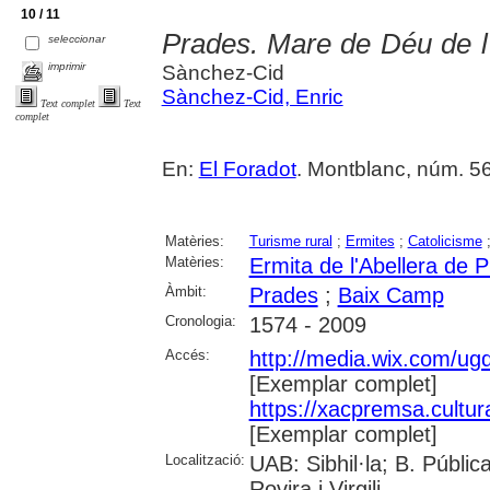
10 / 11
Prades. Mare de Déu de l
seleccionar
imprimir
Sànchez-Cid
Sànchez-Cid, Enric
Text complet
Text
complet
En:
El Foradot
. Montblanc, núm. 56 
Matèries:
Turisme rural
;
Ermites
;
Catolicisme
Matèries:
Ermita de l'Abellera de 
Àmbit:
Prades
;
Baix Camp
Cronologia:
1574 - 2009
Accés:
http://media.wix.com/u
[Exemplar complet]
https://xacpremsa.cultu
[Exemplar complet]
Localització:
UAB: Sibhil·la; B. Públic
Rovira i Virgili