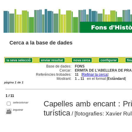
Cerca a la base de dades
Base de dades:
FONS
Cercar:
ERMITA DE L'ABELLERA DE PRA
Referències trobades:
11
[
Refinar la cerca
]
Mostrant:
1 .. 11
en el format [
Estàndard
]
pàgina 1 de 1
1 / 11
Capelles amb encant : Prio
seleccionar
imprimir
turística
/ [fotografies: Xavier Rull