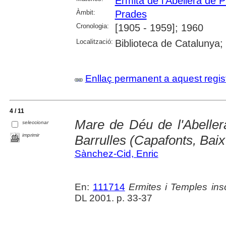
Ermita de l'Abellera de 
Àmbit:
Prades
Cronologia:
[1905 - 1959]; 1960
Localització:
Biblioteca de Catalunya;
Enllaç permanent a aquest regis
4 / 11
Mare de Déu de l'Abelle
seleccionar
imprimir
Barrulles (Capafonts, Bai
Sànchez-Cid, Enric
En:
111714
Ermites i Temples ins
DL 2001. p. 33-37