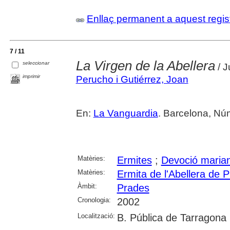
Enllaç permanent a aquest regis
7 / 11
La Virgen de la Abellera
seleccionar
/ J
imprimir
Perucho i Gutiérrez, Joan
En:
La Vanguardia
. Barcelona, Nú
Matèries:
Ermites
;
Devoció maria
Matèries:
Ermita de l'Abellera de 
Àmbit:
Prades
Cronologia:
2002
Localització:
B. Pública de Tarragona