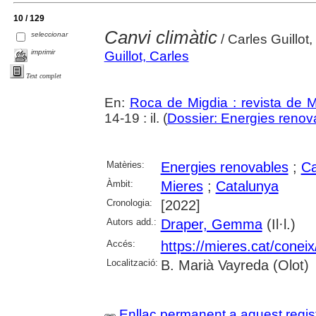
10 / 129
Canvi climàtic
seleccionar
/ Carles Guillot,
imprimir
Guillot, Carles
Text complet
En:
Roca de Migdia : revista de M
14-19 : il. (
Dossier: Energies renov
Matèries:
Energies renovables
;
Ca
Àmbit:
Mieres
;
Catalunya
Cronologia:
[2022]
Autors add.:
Draper, Gemma
(Il·l.)
Accés:
https://mieres.cat/conei
Localització:
B. Marià Vayreda (Olot)
Enllaç permanent a aquest regis