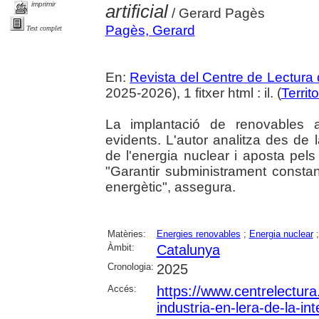
imprimir
artificial
/ Gerard Pagès
Pagès, Gerard
Text complet
En:
Revista del Centre de Lectura
2025-2026), 1 fitxer html : il. (
Territo
La implantació de renovables a
evidents. L'autor analitza des de
de l'energia nuclear i aposta pe
"Garantir subministrament const
energètic", assegura.
Matèries:
Energies renovables
;
Energia nuclear
Àmbit:
Catalunya
Cronologia:
2025
Accés:
https://www.centrelectura.
industria-en-lera-de-la-intel