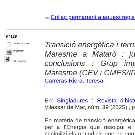
Enllaç permanent a aquest regis
9 / 129
Transició energètica i ter
seleccionar
imprimir
Maresme a Mataró : just
conclusions : Grup imp
Text complet
Maresme (CEV i CMES/I
Carreras Riera, Teresa
En:
Singladures : Revista d'hist
Vilassar de Mar, núm. 39 (2025) , p. 
En matèria de transició energèti
per a l'Energia que resolgui el d
minimitzi els perjudicis que es pu