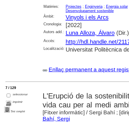
Matèries:
Projectes
;
Enginyeria
;
Energia solar
Desenvolupament sostenible
Àmbit:
Vinyols i els Arcs
Cronologia:
[2022]
Autors add.:
Luna Alloza, Álvaro
(Dir.)
Accés:
http://hdl.handle.net/21
Localització:
Universitat Politècnica 
Enllaç permanent a aquest regis
7 / 129
L'Erupció de la sostenibili
seleccionar
imprimir
vida cau per al medi amb
[Fitxer informàtic]
/ Sergi Bahí ; [dir
Text complet
Bahí, Sergi