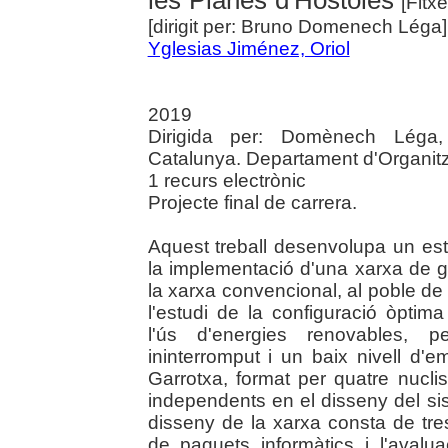
les Planes d'Hostòles
[Fitxe
[dirigit per: Bruno Domenech Léga]
Yglesias Jiménez, Oriol
2019
Dirigida per: Domènech Léga, 
Catalunya. Departament d'Organit
1 recurs electrònic
Projecte final de carrera.
Aquest treball desenvolupa un estu
la implementació d'una xarxa de ge
la xarxa convencional, al poble de 
l'estudi de la configuració òptima
l'ús d'energies renovables, p
ininterromput i un baix nivell d'
Garrotxa, format per quatre nucl
independents en el disseny del s
disseny de la xarxa consta de tres 
de paquets informàtics i l'avaluac