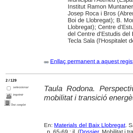
Institut Ramon Muntaner;
Josep Roca i Bros (Abrer
Boi de Llobregat); B. Mo
Llobregat); Centre d'Estu
del Centre d'Estudis del 
Tecla Sala (l'Hospitalet 
Enllaç permanent a aquest regis
2 / 129
Taula Rodona. Perspecti
seleccionar
imprimir
mobilitat i transició energè
Text complet
En:
Materials del Baix Llobregat
. 
, p. 65-69 : il. (
Dossier
. Mobilitat i 