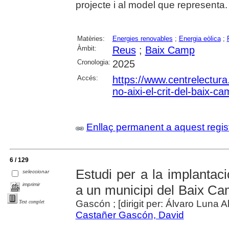
projecte i al model que representa.
Matèries:
Energies renovables
;
Energia eòlica
;
Àmbit:
Reus
;
Baix Camp
Cronologia:
2025
Accés:
https://www.centrelectura.
no-aixi-el-crit-del-baix-ca
Enllaç permanent a aquest regis
6 / 129
Estudi per a la implantac
seleccionar
imprimir
a un municipi del Baix C
Gascón ; [dirigit per: Álvaro Luna A
Text complet
Castañer Gascón, David