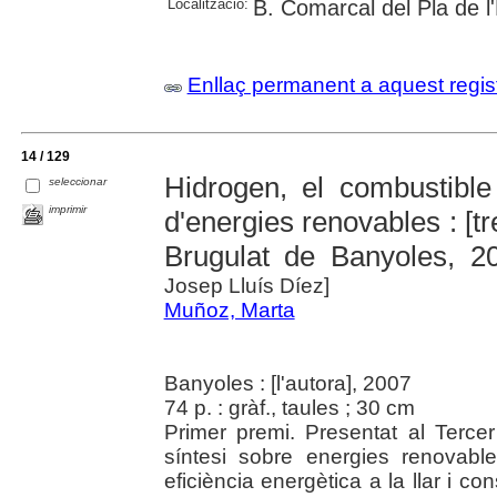
Localització:
B. Comarcal del Pla de l
Enllaç permanent a aquest regis
14 / 129
Hidrogen, el combustible 
seleccionar
imprimir
d'energies renovables : [tr
Brugulat de Banyoles, 2
Josep Lluís Díez]
Muñoz, Marta
Banyoles : [l'autora], 2007
74 p. : gràf., taules ; 30 cm
Primer premi. Presentat al Terce
síntesi sobre energies renovabl
eficiència energètica a la llar i 