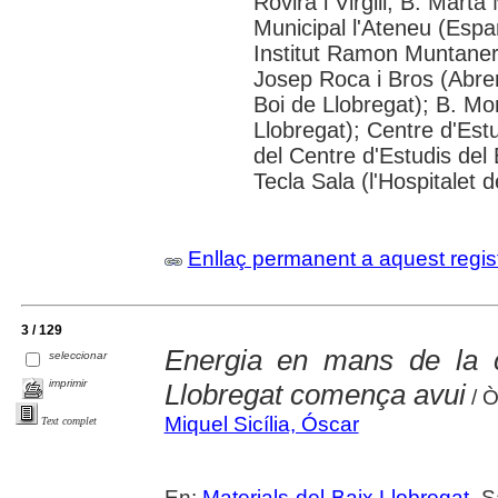
Rovira i Virgili; B. Mart
Municipal l'Ateneu (Espar
Institut Ramon Muntaner;
Josep Roca i Bros (Abrer
Boi de Llobregat); B. Mo
Llobregat); Centre d'Estu
del Centre d'Estudis del 
Tecla Sala (l'Hospitalet 
Enllaç permanent a aquest regis
3 / 129
Energia en mans de la ci
seleccionar
imprimir
Llobregat comença avui
/ Ò
Miquel Sicília, Óscar
Text complet
En:
Materials del Baix Llobregat
. 