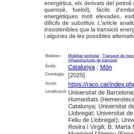
energètica, els derivats del petroli 
querosè, fueloil), fàcils d'em
energètiques molt elevades, es
difícils de substituir. L'article an
insostenibles que la transició energ
i algunes de les possibles alternativ
Matèries:
Mobilitat territorial
;
Transport de merc
Infraestructures de transport
Àmbit:
Catalunya
;
Món
Cronologia:
[2025]
Accés:
https://raco.cat/index.p
Localització:
Universitat de Barcelon
Humanitats (Hemeroteca);
Catalunya; Universitat d
Llobregat; Universitat de
Feliu de Llobregat); Uni
Rovira i Virgili; B. Mart
Municipal l'Ateneu (Espar