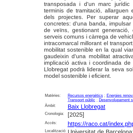
transposada i d'un marc jurídic
terminis de tramitació, allarguen
dels projectes. Per superar aque
concretes: d'una banda, impulsar 
de veïns, gestionant generació
serveis comuns i càrrega de vehicles;
intracomarcal millorant el transport
mobilitat sostenible en la qual via
gaudeixin d'una mobilitat atract
implicació activa i coordinada de l
Llobregat podrà liderar la seva s
model sostenible i eficient.
Matèries:
Recursos energètics
;
Energies renov
Transport públic
;
Desenvolupament s
Àmbit:
Baix Llobregat
Cronologia:
[2025]
Accés:
https://raco.cat/index.p
Localització:
Universitat de Barcelon