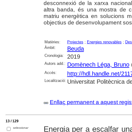
desconnexió de la xarxa nacional
altra banda, és una mostra de c
matriu energètica en solucions mé
objectius de desenvolupament sost
Matèries:
Projectes
;
Energies renovables
;
Des
Àmbit:
Beuda
Cronologia:
2019
Autors add.:
Domènech Léga, Bruno
(
Accés:
http://hdl.handle.net/21
Localització:
Universitat Politècnica 
Enllaç permanent a aquest regis
13 / 129
Energia per a escalfar una
seleccionar