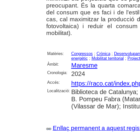
preocupant. És la quarta comarc
del consum que es faci i de l'esti
cas, cal maximitzar la producció 
fotovoltaica) i reduir el cons
mobilitat).
Matèries:
Congressos
;
Crònica
;
Desenvolupam
energètic
;
Mobilitat territorial
;
Projec
Àmbit:
Maresme
Cronologia:
2024
Accés:
https://raco.cat/index.p
Localització:
Biblioteca de Catalunya;
B. Pompeu Fabra (Mataró)
(Vilassar de Mar); Inst
Enllaç permanent a aquest regis