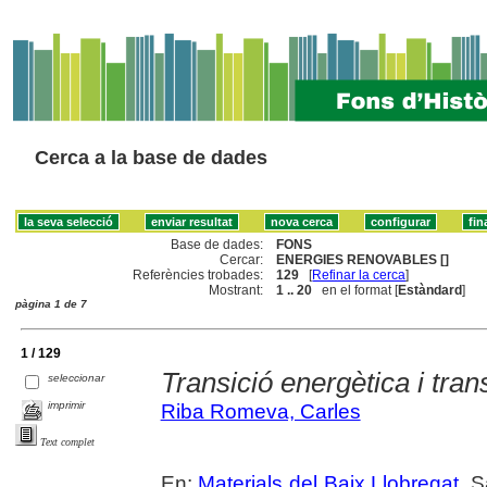
Cerca a la base de dades
Base de dades:
FONS
Cercar:
ENERGIES RENOVABLES []
Referències trobades:
129
[
Refinar la cerca
]
Mostrant:
1 .. 20
en el format [
Estàndard
]
pàgina 1 de 7
1 / 129
Transició energètica i tran
seleccionar
imprimir
Riba Romeva, Carles
Text complet
En:
Materials del Baix Llobregat
. 