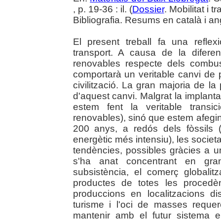
, p. 19-36 : il. (
Dossier
. Mobilitat i 
Bibliografia. Resums en català i an
El present treball fa una reflex
transport. A causa de la difere
renovables respecte dels combusti
comportarà un veritable canvi de 
civilització. La gran majoria de l
d'aquest canvi. Malgrat la implant
estem fent la veritable transici
renovables), sinó que estem afegint
200 anys, a redós dels fòssils (i
energètic més intensiu), les soci
tendències, possibles gràcies a un
s'ha anat concentrant en gran
subsistència, el comerç globali
productes de totes les procedè
produccions en localitzacions di
turisme i l'oci de masses requer
mantenir amb el futur sistema e