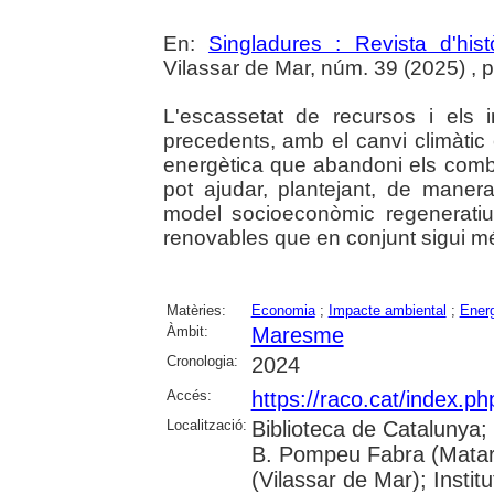
En:
Singladures : Revista d'hist
Vilassar de Mar, núm. 39 (2025) , p. 
L'escassetat de recursos i els 
precedents, amb el canvi climàtic
energètica que abandoni els combus
pot ajudar, plantejant, de maner
model socioeconòmic regeneratiu,
renovables que en conjunt sigui més
Matèries:
Economia
;
Impacte ambiental
;
Energ
Àmbit:
Maresme
Cronologia:
2024
Accés:
https://raco.cat/index.p
Localització:
Biblioteca de Catalunya;
B. Pompeu Fabra (Mataró)
(Vilassar de Mar); Inst