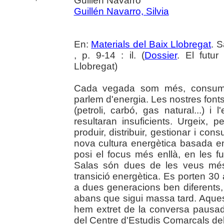
Guillén Navarro
Guillén Navarro, Silvia
En:
Materials del Baix Llobregat
. 
, p. 9-14 : il. (
Dossier
. El futu
Llobregat)
Cada vegada som més, consum
parlem d'energia. Les nostres fonts
(petroli, carbó, gas natural...) i
resultaran insuficients. Urgeix,
produir, distribuir, gestionar i co
nova cultura energètica basada en
posi el focus més enllà, en les f
Salas són dues de les veus més 
transició energètica. Es porten 30 
a dues generacions ben diferents,
abans que sigui massa tard. Aques
hem extret de la conversa pausad
del Centre d'Estudis Comarcals del