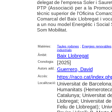
delegat de l'empresa Soler i Saure
PTP (Associació per a la Promoció
tècnic superior de l'Oficina Comar
Comarcal del Baix Llobregat i voc
a un nou model Energètic i Social S
Som Mobilitat.
Matèries:
Taules rodones
;
Energies renovables
industrials
Àmbit:
Baix Llobregat
Cronologia:
[2025]
Autors add.:
Guerrero, David
Accés:
https://raco.cat/index.p
Localització:
Universitat de Barcelon
Humanitats (Hemeroteca);
Catalunya; Universitat d
Llobregat; Universitat de
Feliu de Llobregat); Uni