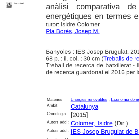
imprimir
anàlisi comparativa de 
energètiques en termes 
tutor: Isidre Colomer
Pla Borés, Josep M.
Banyoles : IES Josep Brugulat, 20
68 p. : il. col. ; 30 cm (
Treballs de re
Treball de recerca de batxillerat -
de recerca guardonat el 2016 per la
Matèries:
Energies renovables
;
Economia domè
Àmbit:
Catalunya
Cronologia:
[2015]
Autors add.:
Colomer, Isidre
(Dir.)
Autors add.:
IES Josep Brugulat de B