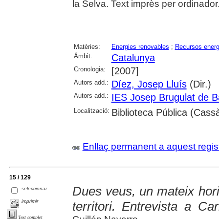
la Selva. Text imprès per ordinador
Matèries:
Energies renovables
;
Recursos energ
Àmbit:
Catalunya
Cronologia:
[2007]
Autors add.:
Díez, Josep Lluís
(Dir.)
Autors add.:
IES Josep Brugulat de B
Localització:
Biblioteca Pública (Cassà
Enllaç permanent a aquest regis
15 / 129
Dues veus, un mateix horit
seleccionar
imprimir
territori. Entrevista a C
Text complet