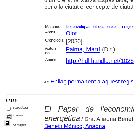
d'un d'ells, la Xarxa Espavilada, 
per a la ciutat el concepte de ciutat 
Matèries:
Desenvolupament sostenible
;
Energie
Àmbit:
Olot
Cronologia:
[2020]
Autors
Palma, Martí
(Dir.)
add.:
Accés:
http://hdl.handle.net/102
Enllaç permanent a aquest regis
8 / 129
El Paper de l'economia
seleccionar
imprimir
energètica
/ Dra. Ariadna Benet
Benet i Mònico, Ariadna
Text complet