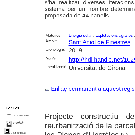
s'ha realitzat diverses iteraci
sistema per un nombre determinat
proposada de 44 panells.
Matèries:
Energia solar
;
Explotacions agràries
Àmbit:
Sant Aniol de Finestres
Cronologia:
2019
Accés:
http://hdl.handle.net/10
Localització:
Universitat de Girona
Enllaç permanent a aquest regis
12 / 129
Projecte constructiu d
seleccionar
imprimir
reurbanització de la parcel
Text complet