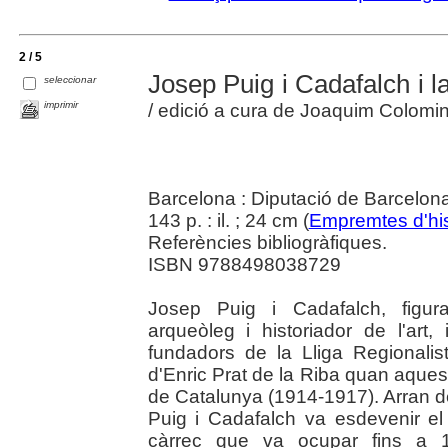
2 / 5
Josep Puig i Cadafalch i 
seleccionar
imprimir
/ edició a cura de Joaquim Colomi
Barcelona : Diputació de Barcelon
143 p. : il. ; 24 cm (
Empremtes d'his
Referències bibliogràfiques.
ISBN 9788498038729
Josep Puig i Cadafalch, figura 
arqueòleg i historiador de l'art, 
fundadors de la Lliga Regionalist
d'Enric Prat de la Riba quan aque
de Catalunya (1914-1917). Arran de
Puig i Cadafalch va esdevenir el 
càrrec que va ocupar fins a 1