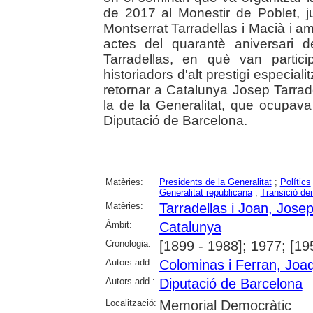
de 2017 al Monestir de Poblet, j
Montserrat Tarradellas i Macià i a
actes del quarantè aniversari d
Tarradellas, en què van partici
historiadors d'alt prestigi especial
retornar a Catalunya Josep Tarrad
la de la Generalitat, que ocupav
Diputació de Barcelona.
Matèries:
Presidents de la Generalitat
;
Polítics
Generalitat republicana
;
Transició de
Matèries:
Tarradellas i Joan, Jose
Àmbit:
Catalunya
Cronologia:
[1899 - 1988]; 1977; [19
Autors add.:
Colominas i Ferran, Joa
Autors add.:
Diputació de Barcelona
Localització:
Memorial Democràtic