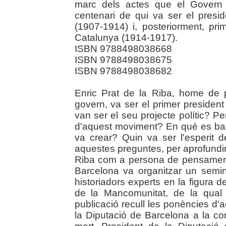
marc dels actes que el Govern 
centenari de qui va ser el presi
(1907-1914) i, posteriorment, pr
Catalunya (1914-1917).
ISBN 9788498038668
ISBN 9788498038675
ISBN 9788498038682
Enric Prat de la Riba, home de
govern, va ser el primer presiden
van ser el seu projecte polític? P
d'aquest moviment? En què es bas
va crear? Quin va ser l'esperit
aquestes preguntes, per aprofundir e
Riba com a persona de pensament,
Barcelona va organitzar un semin
historiadors experts en la figura d
de la Mancomunitat, de la qual 
publicació recull les ponències d'
la Diputació de Barcelona a la c