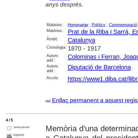
anys després.
Matèries:
Homenatge
;
Polítics
;
Commemoració
Matèries:
Prat de la Riba i Sarrà, E
Àmbit:
Catalunya
Cronologia:
1870 - 1917
Autors
Colominas i Ferran, Joaq
add.:
Autors
Diputació de Barcelona
add.:
Accés:
https://www1.diba.cat/llibr
Enllaç permanent a aquest regis
4 / 5
Memòria d'una determinaci
seleccionar
imprimir