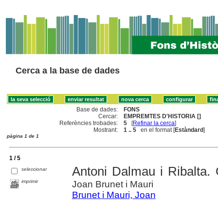
Cerca a la base de dades
Base de dades:
FONS
Cercar:
EMPREMTES D'HISTORIA []
Referències trobades:
5
[
Refinar la cerca
]
Mostrant:
1 .. 5
en el format [
Estàndard
]
pàgina 1 de 1
1 / 5
Antoni Dalmau i Ribalta.
seleccionar
imprimir
Joan Brunet i Mauri
Brunet i Mauri, Joan