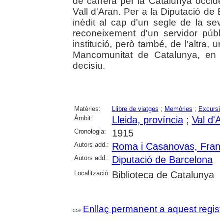
de carrera per la Catalunya occiden
Vall d'Aran. Per a la Diputació de 
inèdit al cap d'un segle de la se
reconeixement d'un servidor públ
institució, però també, de l'altra
Mancomunitat de Catalunya, en 
decisiu.
Matèries:
Llibre de viatges
;
Memòries
;
Excursi
Àmbit:
Lleida, província
;
Val d'
Cronologia:
1915
Autors add.:
Roma i Casanovas, Fra
Autors add.:
Diputació de Barcelona
Localització:
Biblioteca de Catalunya
Enllaç permanent a aquest regis