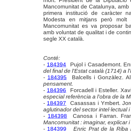
mort. President de la Diputació 
Mancomunitat de Catalunya, amb Pr
primera institució de caràcter 
Modesta en mitjans però molt a
Mancomunitat es va proposar bast
amb voluntat de qualitat i de conti
segle XX català.
Conté:
-
184394
Pujol i Casademont. En
del final de l'Estat català (1714) a l
-
184395
Balcells i Gonzàlez. Al
pensament.
-
184396
Forcadell i Esteller. Xav
especial referència a l'obra de la
-
184397
Casassas i Ymbert. Jor
aglutinador del sector intel·lectual 
-
184398
Canosa i Farran. Fra
Mancomunitat : imaginar, explicar i fe
-
184399
Enric Prat de la Riba 