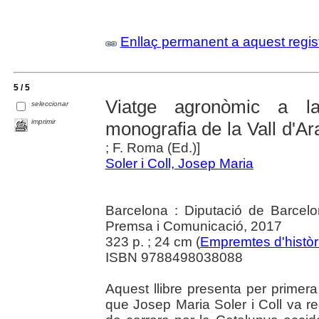
Enllaç permanent a aquest regis
5 / 5
Viatge agronòmic a l
seleccionar
imprimir
monografia de la Vall d'Ar
; F. Roma (Ed.)]
Soler i Coll, Josep Maria
Barcelona : Diputació de Barcel
Premsa i Comunicació, 2017
323 p. ; 24 cm (
Empremtes d'històr
ISBN 9788498038088
Aquest llibre presenta per primer
que Josep Maria Soler i Coll va re