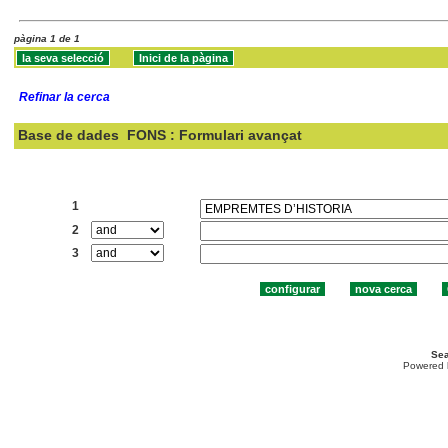
pàgina 1 de 1
Refinar la cerca
Base de dades
FONS : Formulari avançat
Cercar:
1
2
3
Sea
Powered