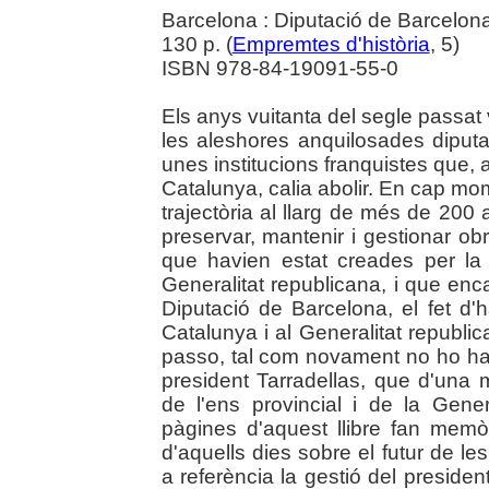
Barcelona : Diputació de Barcelon
130 p. (
Empremtes d'història
, 5)
ISBN 978-84-19091-55-0
Els anys vuitanta del segle passat
les aleshores anquilosades diput
unes institucions franquistes que, 
Catalunya, calia abolir. En cap mo
trajectòria al llarg de més de 200 
preservar, mantenir i gestionar obr
que havien estat creades per la
Generalitat republicana, i que enc
Diputació de Barcelona, el fet d'
Catalunya i al Generalitat republ
passo, tal com novament no ho havi
president Tarradellas, que d'una 
de l'ens provincial i de la Gene
pàgines d'aquest llibre fan memò
d'aquells dies sobre el futur de l
a referència la gestió del preside