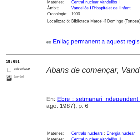
Matèries:
Central nuclear Vandellòs I
Àmbit:
Vandellòs i l'Hospitalet de l'Infant
Cronologia:
1990
Localització:
Biblioteca Marcel·lí Domingo (Tortosa
Enllaç permanent a aquest regis
19 / 691
Abans de començar, Vande
seleccionar
imprimir
En:
Ebre : setmanari independent 
ago. 1987), p. 6
Matèries:
Centrals nuclears
;
Energia nuclear
Matèries:
Central nuclear Vandellòs II