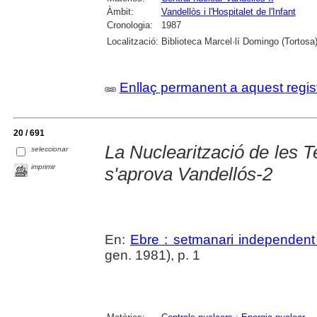
Àmbit:
Vandellòs i l'Hospitalet de l'Infant
Cronologia:
1987
Localització:
Biblioteca Marcel·lí Domingo (Tortosa
Enllaç permanent a aquest regis
20 / 691
La Nuclearització de les Te
seleccionar
imprimir
s'aprova Vandellós-2
En:
Ebre : setmanari independent 
gen. 1981), p. 1