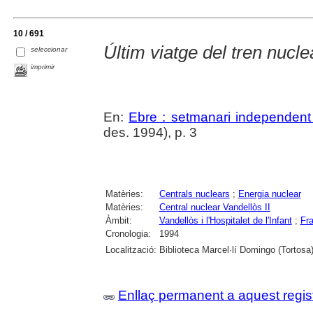
10 / 691
Últim viatge del tren nucl
seleccionar
imprimir
En:
Ebre : setmanari independent 
des. 1994), p. 3
Matèries:
Centrals nuclears
;
Energia nuclear
Matèries:
Central nuclear Vandellòs II
Àmbit:
Vandellòs i l'Hospitalet de l'Infant
;
Fr
Cronologia:
1994
Localització:
Biblioteca Marcel·lí Domingo (Tortosa
Enllaç permanent a aquest regis