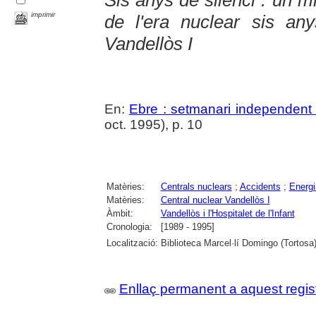
imprimir
de l'era nuclear sis an
Vandellòs I
En:
Ebre : setmanari independent 
oct. 1995), p. 10
Matèries:
Centrals nuclears
;
Accidents
;
Energi
Matèries:
Central nuclear Vandellòs I
Àmbit:
Vandellòs i l'Hospitalet de l'Infant
Cronologia:
[1989 - 1995]
Localització:
Biblioteca Marcel·lí Domingo (Tortosa
Enllaç permanent a aquest regis