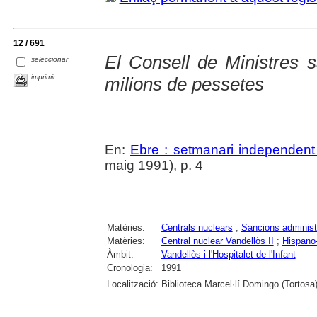
12 / 691
El Consell de Ministre
seleccionar
imprimir
milions de pessetes
En:
Ebre : setmanari independent 
maig 1991), p. 4
Matèries:
Centrals nuclears
;
Sancions administ
Matèries:
Central nuclear Vandellòs II
;
Hispano-
Àmbit:
Vandellòs i l'Hospitalet de l'Infant
Cronologia:
1991
Localització:
Biblioteca Marcel·lí Domingo (Tortosa