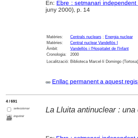
En:
Ebre : setmanari independent 
juny 2000), p. 14
Matèries:
Centrals nuclears
;
Energia nuclear
Matèries:
Central nuclear Vandellòs I
Àmbit:
Vandellòs i l'Hospitalet de l'Infant
Cronologia:
2000
Localització:
Biblioteca Marcel·lí Domingo (Tortosa
Enllaç permanent a aquest regis
4 / 691
La Lluita antinuclear : una
seleccionar
imprimir