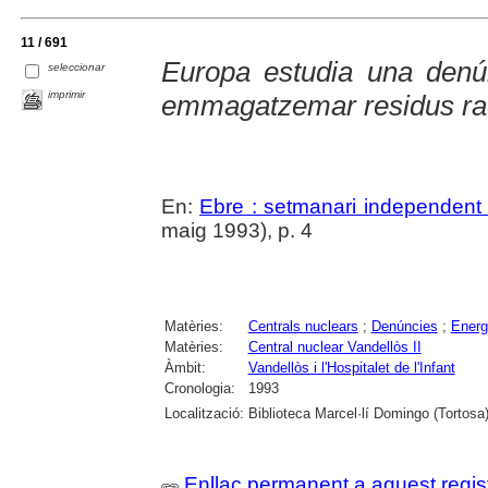
11 / 691
Europa estudia una denún
seleccionar
imprimir
emmagatzemar residus rad
En:
Ebre : setmanari independent 
maig 1993), p. 4
Matèries:
Centrals nuclears
;
Denúncies
;
Energ
Matèries:
Central nuclear Vandellòs II
Àmbit:
Vandellòs i l'Hospitalet de l'Infant
Cronologia:
1993
Localització:
Biblioteca Marcel·lí Domingo (Tortosa
Enllaç permanent a aquest regis