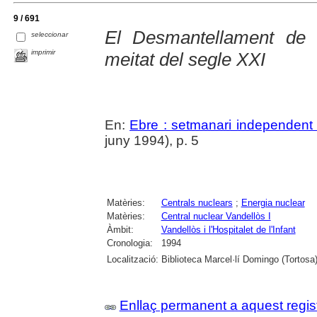
9 / 691
El Desmantellament de 
seleccionar
imprimir
meitat del segle XXI
En:
Ebre : setmanari independent 
juny 1994), p. 5
Matèries:
Centrals nuclears
;
Energia nuclear
Matèries:
Central nuclear Vandellòs I
Àmbit:
Vandellòs i l'Hospitalet de l'Infant
Cronologia:
1994
Localització:
Biblioteca Marcel·lí Domingo (Tortosa
Enllaç permanent a aquest regis