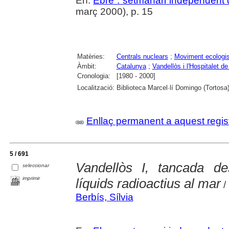
En:
Ebre : setmanari independent d
març 2000), p. 15
Matèries:
Centrals nuclears
;
Moviment ecologis
Àmbit:
Catalunya
;
Vandellòs i l'Hospitalet de 
Cronologia:
[1980 - 2000]
Localització:
Biblioteca Marcel·lí Domingo (Tortosa
Enllaç permanent a aquest regis
5 / 691
Vandellòs I, tancada d
seleccionar
imprimir
líquids radioactius al mar
/ 
Berbís, Sílvia