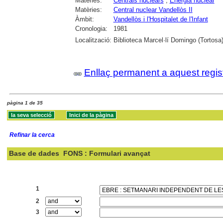
Matèries:
Centrals nuclears
;
Energia nuclear
Matèries:
Central nuclear Vandellòs II
Àmbit:
Vandellòs i l'Hospitalet de l'Infant
Cronologia:
1981
Localització:
Biblioteca Marcel·lí Domingo (Tortosa
Enllaç permanent a aquest regis
pàgina 1 de 35
Refinar la cerca
Base de dades
FONS : Formulari avançat
Cercar:
1
2
3