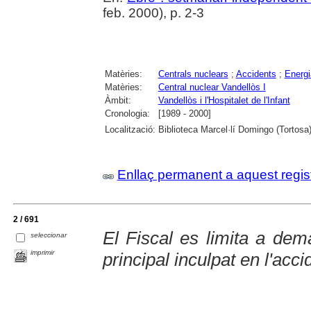
feb. 2000), p. 2-3
Matèries:
Centrals nuclears
;
Accidents
;
Energi
Matèries:
Central nuclear Vandellòs I
Àmbit:
Vandellòs i l'Hospitalet de l'Infant
Cronologia:
[1989 - 2000]
Localització:
Biblioteca Marcel·lí Domingo (Tortosa
Enllaç permanent a aquest regis
2 / 691
El Fiscal es limita a dem
seleccionar
imprimir
principal inculpat en l'acc