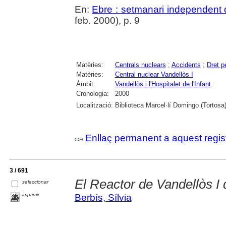
En:
Ebre : setmanari independent d
feb. 2000), p. 9
Matèries:
Centrals nuclears
;
Accidents
;
Dret p
Matèries:
Central nuclear Vandellòs I
Àmbit:
Vandellòs i l'Hospitalet de l'Infant
Cronologia:
2000
Localització:
Biblioteca Marcel·lí Domingo (Tortosa
Enllaç permanent a aquest regis
3 / 691
El Reactor de Vandellòs I 
seleccionar
imprimir
Berbís, Sílvia