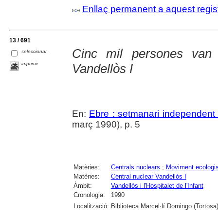
Enllaç permanent a aquest regis
13 / 691
Cinc mil persones van
seleccionar
imprimir
Vandellòs I
En:
Ebre : setmanari independent 
març 1990), p. 5
Matèries:
Centrals nuclears
;
Moviment ecologis
Matèries:
Central nuclear Vandellòs I
Àmbit:
Vandellòs i l'Hospitalet de l'Infant
Cronologia:
1990
Localització:
Biblioteca Marcel·lí Domingo (Tortosa