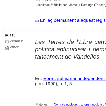
Localització:
Biblioteca Marcel·lí Domingo (Tortosa
Enllaç permanent a aquest regis
16 / 691
Les Terres de l'Ebre canv
seleccionar
imprimir
política antinuclear i dem
tancament de Vandellòs
En:
Ebre : setmanari independent 
gen. 1990), p. 1, 3
Matèries:
Centrals nuclears
;
Energia nuclear
;