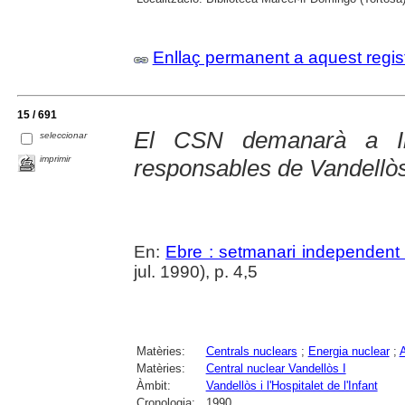
Enllaç permanent a aquest regis
15 / 691
El CSN demanarà a In
seleccionar
imprimir
responsables de Vandellò
En:
Ebre : setmanari independent 
jul. 1990), p. 4,5
Matèries:
Centrals nuclears
;
Energia nuclear
;
Matèries:
Central nuclear Vandellòs I
Àmbit:
Vandellòs i l'Hospitalet de l'Infant
Cronologia:
1990