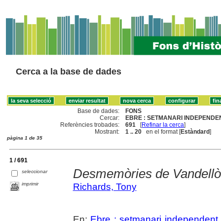
Cerca a la base de dades
Base de dades:
FONS
Cercar:
EBRE : SETMANARI INDEPENDEN
Referències trobades:
691
[
Refinar la cerca
]
Mostrant:
1 .. 20
en el format [
Estàndard
]
pàgina 1 de 35
1 / 691
Desmemòries de Vandellò
seleccionar
imprimir
Richards, Tony
En:
Ebre : setmanari independent 