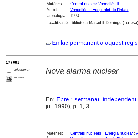
Matèries:
Central nuclear Vandellòs II
Àmbit:
Vandellòs i l'Hospitalet de l'Infant
Cronologia:
1990
Localització:
Biblioteca Marcel·lí Domingo (Tortosa
Enllaç permanent a aquest regis
17 / 691
Nova alarma nuclear
seleccionar
imprimir
En:
Ebre : setmanari independent 
jul. 1990), p. 1, 3
Matèries:
Centrals nuclears
;
Energia nuclear
;