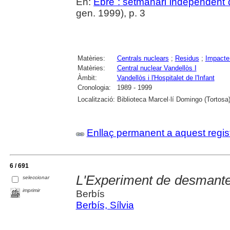
En:
Ebre : setmanari independent d
gen. 1999), p. 3
Matèries:
Centrals nuclears
;
Residus
;
Impacte
Matèries:
Central nuclear Vandellòs I
Àmbit:
Vandellòs i l'Hospitalet de l'Infant
Cronologia:
1989 - 1999
Localització:
Biblioteca Marcel·lí Domingo (Tortosa
Enllaç permanent a aquest regis
6 / 691
L'Experiment de desmantel
seleccionar
imprimir
Berbís
Berbís, Sílvia