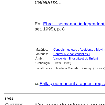
catalans...
En:
Ebre : setmanari independent 
set. 1995), p. 8
Matèries:
Centrals nuclears
;
Accidents
;
Movime
Matèries:
Central nuclear Vandellòs I
Àmbit:
Vandellòs i l'Hospitalet de l'Infant
Cronologia:
[1989 - 1995]
Localització:
Biblioteca Marcel·lí Domingo (Tortosa
Enllaç permanent a aquest regis
8 / 691
Sis anys de silenci : un m
seleccionar