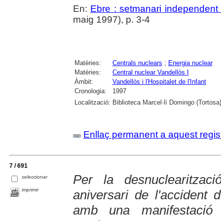
En:
Ebre : setmanari independent 
maig 1997), p. 3-4
Matèries:
Centrals nuclears
;
Energia nuclear
Matèries:
Central nuclear Vandellòs I
Àmbit:
Vandellòs i l'Hospitalet de l'Infant
Cronologia:
1997
Localització:
Biblioteca Marcel·lí Domingo (Tortosa
Enllaç permanent a aquest regis
7 / 691
Per la desnuclearitzac
seleccionar
imprimir
aniversari de l'accident 
amb una manifestació 