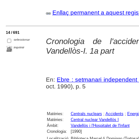
Enllaç permanent a aquest regis
14 / 691
Cronologia de l'accid
seleccionar
imprimir
Vandellòs-I. 1a part
En:
Ebre : setmanari independent 
oct. 1990), p. 5
Matèries:
Centrals nuclears
;
Accidents
;
Energi
Matèries:
Central nuclear Vandellòs I
Àmbit:
Vandellòs i l'Hospitalet de l'Infant
Cronologia:
[1990]
Localització:
Biblioteca Marcel·lí Domingo (Tortosa