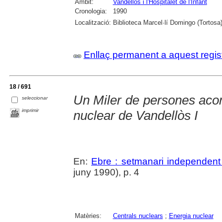
Àmbit:
Vandellòs i l'Hospitalet de l'Infant
Cronologia:
1990
Localització:
Biblioteca Marcel·lí Domingo (Tortosa
Enllaç permanent a aquest regis
18 / 691
Un Miler de persones acom
seleccionar
imprimir
nuclear de Vandellòs I
En:
Ebre : setmanari independent 
juny 1990), p. 4
Matèries:
Centrals nuclears
;
Energia nuclear